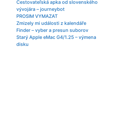
Cestovateľská apka od slovenského
vývojára – journeybot
PROSIM VYMAZAT
Zmizely mi události z kalendáře
Finder – vyber a presun suborov
Starý Apple eMac G4/1.25 – výmena
disku