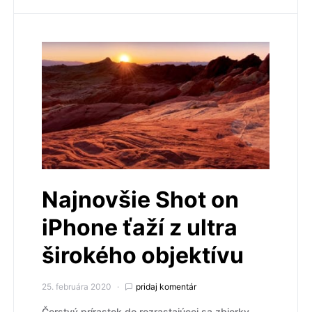
Najnovšie Shot on
iPhone ťaží z ultra
širokého objektívu
25. februára 2020
pridaj komentár
Čerstvý prírastok do rozrastajúcej sa zbierky