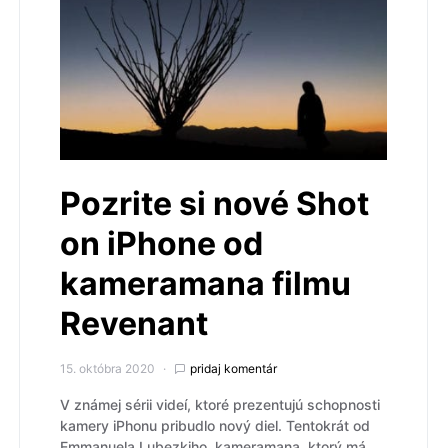
Pozrite si nové Shot
on iPhone od
kameramana filmu
Revenant
15. októbra 2020
pridaj komentár
V známej sérii videí, ktoré prezentujú schopnosti
kamery iPhonu pribudlo nový diel. Tentokrát od
Emmanuela Lubezkiho, kameramana, ktorý má