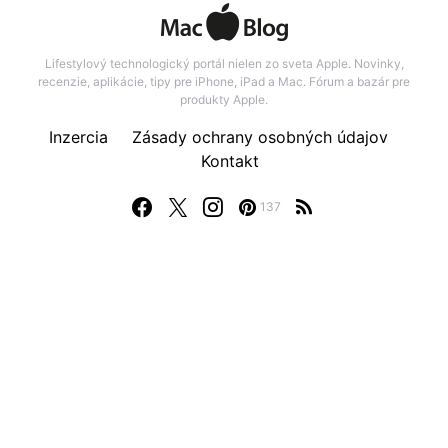
Lifestylový technologický portál nielen zo sveta Apple. Novinky,
recenzie, aplikácie, tipy pre iPhone, iPad a Mac. Fórum a bazár pre
produkty Apple.
Inzercia
Zásady ochrany osobných údajov
Kontakt
137