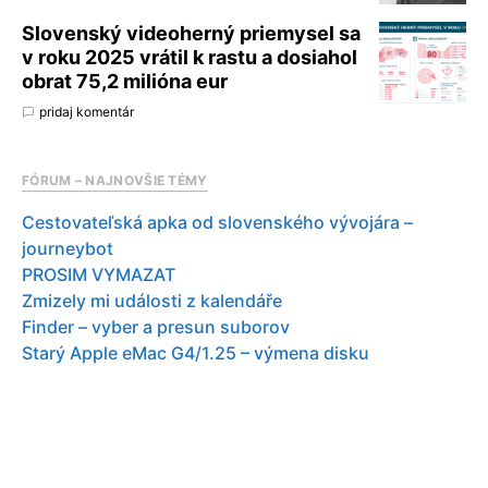
Slovenský videoherný priemysel sa
v roku 2025 vrátil k rastu a dosiahol
obrat 75,2 milióna eur
pridaj komentár
FÓRUM – NAJNOVŠIE TÉMY
Cestovateľská apka od slovenského vývojára –
journeybot
PROSIM VYMAZAT
Zmizely mi události z kalendáře
Finder – vyber a presun suborov
Starý Apple eMac G4/1.25 – výmena disku