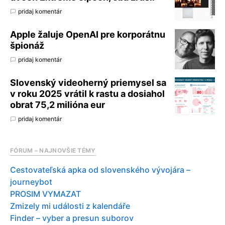
pridaj komentár
Apple žaluje OpenAI pre korporátnu
špionáž
pridaj komentár
Slovenský videoherný priemysel sa
v roku 2025 vrátil k rastu a dosiahol
obrat 75,2 milióna eur
pridaj komentár
FÓRUM – NAJNOVŠIE TÉMY
Cestovateľská apka od slovenského vývojára –
journeybot
PROSIM VYMAZAT
Zmizely mi události z kalendáře
Finder – vyber a presun suborov