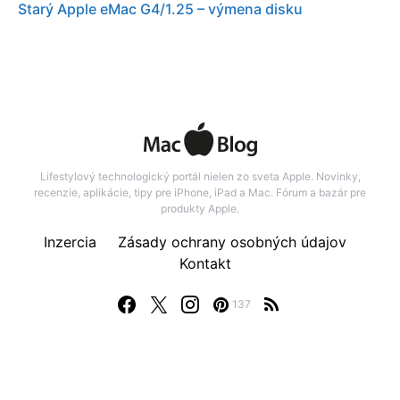
Starý Apple eMac G4/1.25 – výmena disku
Lifestylový technologický portál nielen zo sveta Apple. Novinky,
recenzie, aplikácie, tipy pre iPhone, iPad a Mac. Fórum a bazár pre
produkty Apple.
Inzercia
Zásady ochrany osobných údajov
Kontakt
137