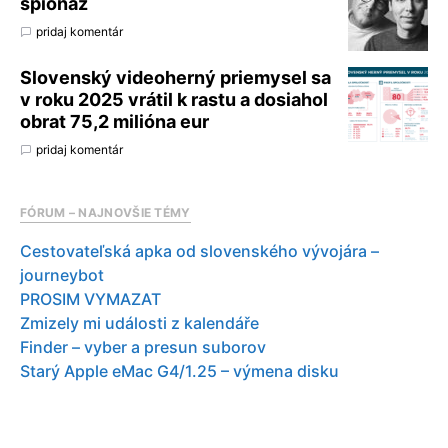
špionáž
pridaj komentár
Slovenský videoherný priemysel sa
v roku 2025 vrátil k rastu a dosiahol
obrat 75,2 milióna eur
pridaj komentár
FÓRUM – NAJNOVŠIE TÉMY
Cestovateľská apka od slovenského vývojára –
journeybot
PROSIM VYMAZAT
Zmizely mi události z kalendáře
Finder – vyber a presun suborov
Starý Apple eMac G4/1.25 – výmena disku