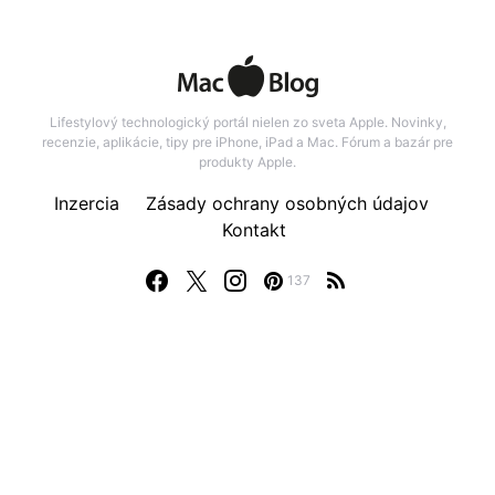
Lifestylový technologický portál nielen zo sveta Apple. Novinky,
recenzie, aplikácie, tipy pre iPhone, iPad a Mac. Fórum a bazár pre
produkty Apple.
Inzercia
Zásady ochrany osobných údajov
Kontakt
137