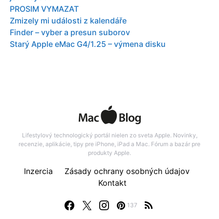
PROSIM VYMAZAT
Zmizely mi události z kalendáře
Finder – vyber a presun suborov
Starý Apple eMac G4/1.25 – výmena disku
Lifestylový technologický portál nielen zo sveta Apple. Novinky,
recenzie, aplikácie, tipy pre iPhone, iPad a Mac. Fórum a bazár pre
produkty Apple.
Inzercia
Zásady ochrany osobných údajov
Kontakt
137