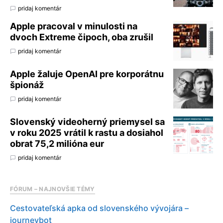
pridaj komentár
Apple pracoval v minulosti na
dvoch Extreme čipoch, oba zrušil
pridaj komentár
Apple žaluje OpenAI pre korporátnu
špionáž
pridaj komentár
Slovenský videoherný priemysel sa
v roku 2025 vrátil k rastu a dosiahol
obrat 75,2 milióna eur
pridaj komentár
FÓRUM – NAJNOVŠIE TÉMY
Cestovateľská apka od slovenského vývojára –
journeybot