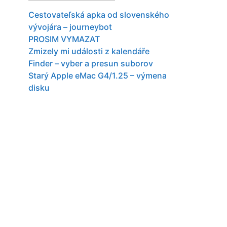
Cestovateľská apka od slovenského
vývojára – journeybot
PROSIM VYMAZAT
Zmizely mi události z kalendáře
Finder – vyber a presun suborov
Starý Apple eMac G4/1.25 – výmena
disku