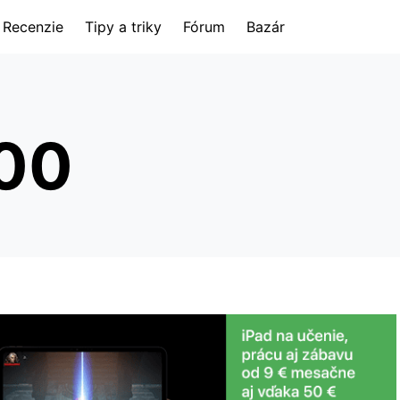
Recenzie
Tipy a triky
Fórum
Bazár
500