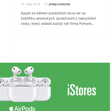
22. mája 2018
pridaj komentár
Apple se během posledních dvou let na
žebříčku amerických společností s nejvyššími
zisky, který skládá každý rok firma Fortune…