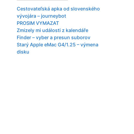
Cestovateľská apka od slovenského
vývojára – journeybot
PROSIM VYMAZAT
Zmizely mi události z kalendáře
Finder – vyber a presun suborov
Starý Apple eMac G4/1.25 – výmena
disku