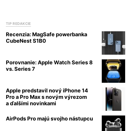
TIP REDAKCIE
Recenzia: MagSafe powerbanka
CubeNest S1B0
Porovnanie: Apple Watch Series 8
vs. Series 7
Apple predstavil nový iPhone 14
Pro a Pro Max s novým výrezom
a ďalšími novinkami
AirPods Pro majú svojho nástupcu