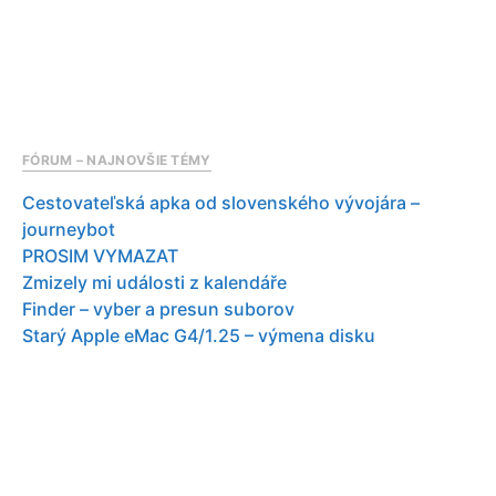
FÓRUM – NAJNOVŠIE TÉMY
Cestovateľská apka od slovenského vývojára –
journeybot
PROSIM VYMAZAT
Zmizely mi události z kalendáře
Finder – vyber a presun suborov
Starý Apple eMac G4/1.25 – výmena disku