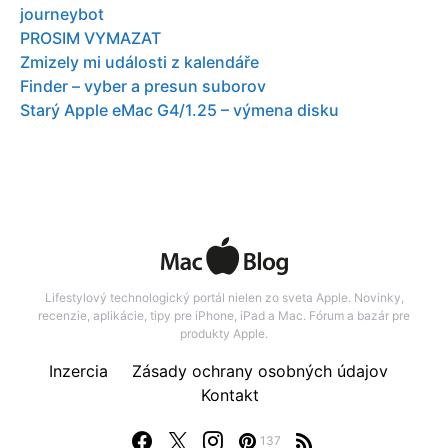
journeybot
PROSIM VYMAZAT
Zmizely mi události z kalendáře
Finder – vyber a presun suborov
Starý Apple eMac G4/1.25 – výmena disku
Lifestylový technologický portál nielen zo sveta Apple. Novinky,
recenzie, aplikácie, tipy pre iPhone, iPad a Mac. Fórum a bazár pre
produkty Apple.
Inzercia
Zásady ochrany osobných údajov
Kontakt
137