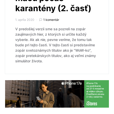
karantény (2. časť)
1. apríla 2020
1 komentár
V predošlej verzii sme sa pozreli na zopár
zaujímavých hier, z ktorých si určite každý
vyberie. Ak ak nie, pevne veríme, že tomu tak
bude pri tejto časti. V tejto časti si predstavíme
zopár svetoznámych titulov ako je "WoW-ko",
zopár pretekárskych titulov, ako aj veľmi známy
simulátor života.