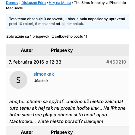
Domov
›
Diskusné Fóra
›
Hry na Macu
›
The Sims freeplay z iPhone do
MacBooku
Toto téma obsahuje 0 odpovedí, 1 hlas, a bola naposledny upravená
pred 10 rokmi, 6 mesiacmi
od
simonkak
.
Zobrazuje sa 1 príspevok (z celkového počtu 1)
Autor
Príspevky
7. februára 2016 o 12:33
#469210
simonkak
Účastník
ahojte…chcem sa spýtať …možno už niekto zakladal
tuto temu ak hej tak mi prosím hoďte link… Na iPhone
hrám sims free play a chcem si to hodiť aj do
MacBooku… Viete niekto poradiť? Ďakujem
Autor
Príspevky