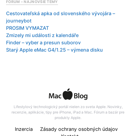
FÓRUM – NAJNOVŠIE TÉMY
Cestovateľská apka od slovenského vývojára –
journeybot
PROSIM VYMAZAT
Zmizely mi události z kalendáře
Finder – vyber a presun suborov
Starý Apple eMac G4/1.25 – výmena disku
Lifestylový technologický portál nielen zo sveta Apple. Novinky,
recenzie, aplikácie, tipy pre iPhone, iPad a Mac. Fórum a bazár pre
produkty Apple.
Inzercia
Zásady ochrany osobných údajov