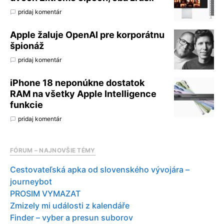
pridaj komentár
Apple žaluje OpenAI pre korporátnu
špionáž
pridaj komentár
iPhone 18 neponúkne dostatok
RAM na všetky Apple Intelligence
funkcie
pridaj komentár
FÓRUM – NAJNOVŠIE TÉMY
Cestovateľská apka od slovenského vývojára –
journeybot
PROSIM VYMAZAT
Zmizely mi události z kalendáře
Finder – vyber a presun suborov