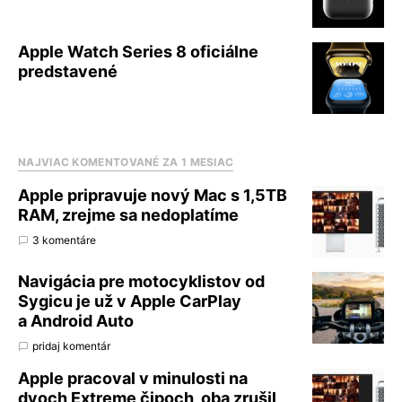
Apple Watch Series 8 oficiálne
predstavené
NAJVIAC KOMENTOVANÉ ZA 1 MESIAC
Apple pripravuje nový Mac s 1,5TB
RAM, zrejme sa nedoplatíme
3 komentáre
Navigácia pre motocyklistov od
Sygicu je už v Apple CarPlay
a Android Auto
pridaj komentár
Apple pracoval v minulosti na
dvoch Extreme čipoch, oba zrušil