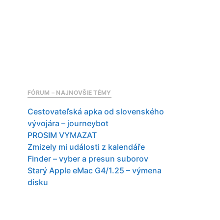
FÓRUM – NAJNOVŠIE TÉMY
Cestovateľská apka od slovenského
vývojára – journeybot
PROSIM VYMAZAT
Zmizely mi události z kalendáře
Finder – vyber a presun suborov
Starý Apple eMac G4/1.25 – výmena
disku