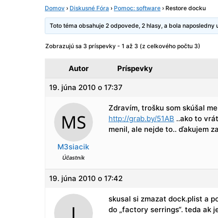
Domov
›
Diskusné Fóra
›
Pomoc: software
›
Restore docku
Toto téma obsahuje 2 odpovede, 2 hlasy, a bola naposledny
Zobrazujú sa 3 príspevky - 1 až 3 (z celkového počtu 3)
Autor
Príspevky
19. júna 2010 o 17:37
Zdravím, trošku som skúšal men
http://grab.by/51AB
..ako to vrá
menil, ale nejde to.. ďakujem 
M3siacik
Účastník
19. júna 2010 o 17:42
skusal si zmazat dock.plist a po
do „factory serrings“. teda ak j