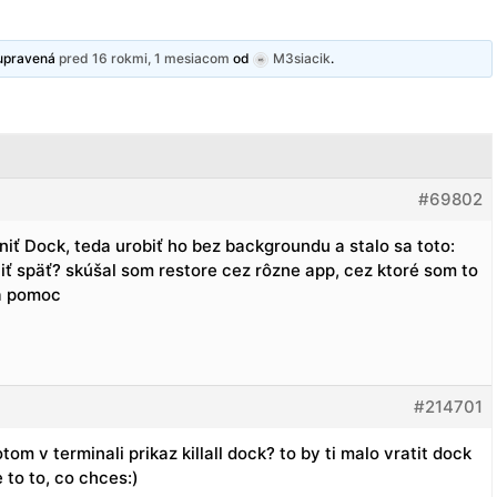
 upravená
pred 16 rokmi, 1 mesiacom
od
M3siacik
.
#69802
iť Dock, teda urobiť ho bez backgroundu a stalo sa toto:
tiť späť? skúšal som restore cez rôzne app, cez ktoré som to
za pomoc
#214701
tom v terminali prikaz killall dock? to by ti malo vratit dock
e to to, co chces:)