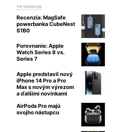
TIP REDAKCIE
Recenzia: MagSafe
powerbanka CubeNest
S1B0
Porovnanie: Apple
Watch Series 8 vs.
Series 7
Apple predstavil nový
iPhone 14 Pro a Pro
Max s novým výrezom
a ďalšími novinkami
AirPods Pro majú
svojho nástupcu