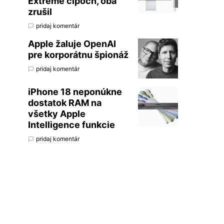
Extreme čipoch, oba
zrušil
pridaj komentár
Apple žaluje OpenAI
pre korporátnu špionáž
pridaj komentár
iPhone 18 neponúkne
dostatok RAM na
všetky Apple
Intelligence funkcie
pridaj komentár