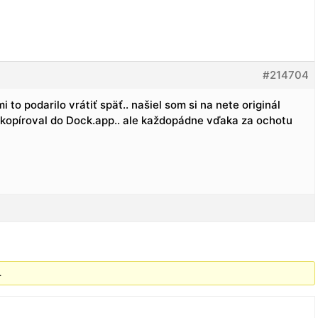
#214704
i to podarilo vrátiť späť.. našiel som si na nete originál
kopíroval do Dock.app.. ale každopádne vďaka za ochotu
.