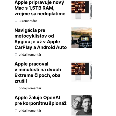
Apple pripravuje nový
Mac s 1,5TB RAM,
zrejme sa nedoplatíme
3 komentáre
Navigácia pre
motocyklistov od
Sygicu je už v Apple
CarPlay a Android Auto
pridaj komentár
Apple pracoval
v minulosti na dvoch
Extreme čipoch, oba
zrušil
pridaj komentár
Apple žaluje OpenAI
pre korporátnu špionáž
pridaj komentár