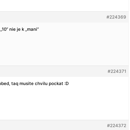
#224369
„10“ nie je k „mani“
#224371
 obed, taq musite chvilu pockat :D
#224372