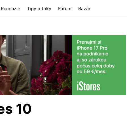
Recenzie
Tipy a triky
Fórum
Bazár
es 10