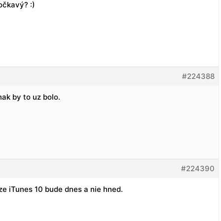
očkavý? :)
#224388
nak by to uz bolo.
#224390
ze iTunes 10 bude dnes a nie hned.