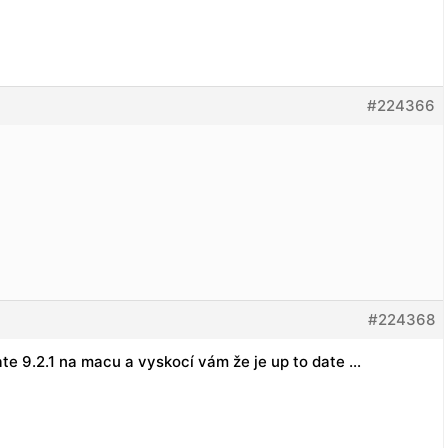
#224366
#224368
ate 9.2.1 na macu a vyskocí vám že je up to date …