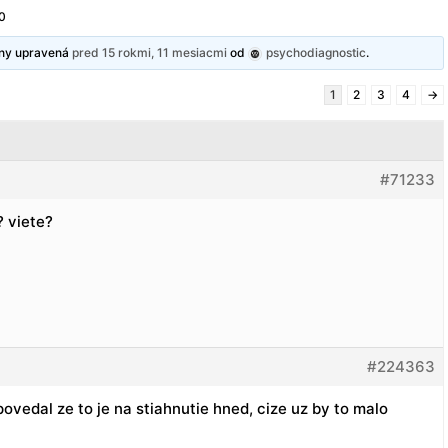
0
dny upravená
pred 15 rokmi, 11 mesiacmi
od
psychodiagnostic
.
1
2
3
4
→
#71233
? viete?
#224363
ovedal ze to je na stiahnutie hned, cize uz by to malo