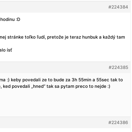
#224384
 hodinu :D
nej stránke toľko ľudí, pretože je teraz hunbuk a každý tam
lo ísť
#224385
rma :) keby povedali ze to bude za 3h 55min a 55sec tak to
 ked povedali „hned“ tak sa pytam preco to nejde :)
#224386