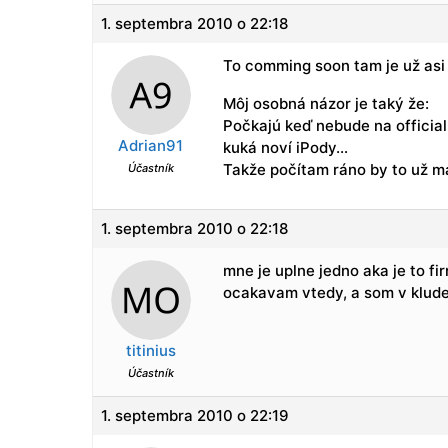
1. septembra 2010 o 22:18
To comming soon tam je už asi
Môj osobná názor je taký že:
Počkajú keď nebude na official
Adrian91
kuká noví iPody…
Takže počítam ráno by to už ma
Účastník
1. septembra 2010 o 22:18
mne je uplne jedno aka je to fi
ocakavam vtedy, a som v klude,
titinius
Účastník
1. septembra 2010 o 22:19