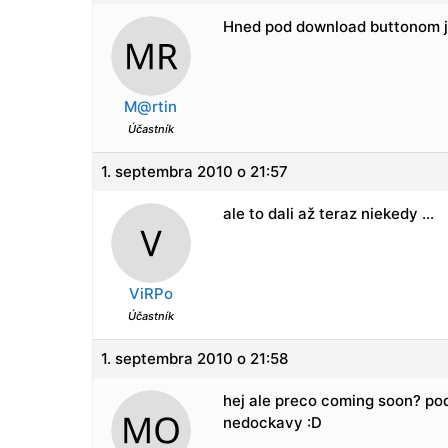
Hned pod download buttonom je
M@rtin
Účastník
1. septembra 2010 o 21:57
ale to dali až teraz niekedy …
ViRPo
Účastník
1. septembra 2010 o 21:58
hej ale preco coming soon? podl
nedockavy :D