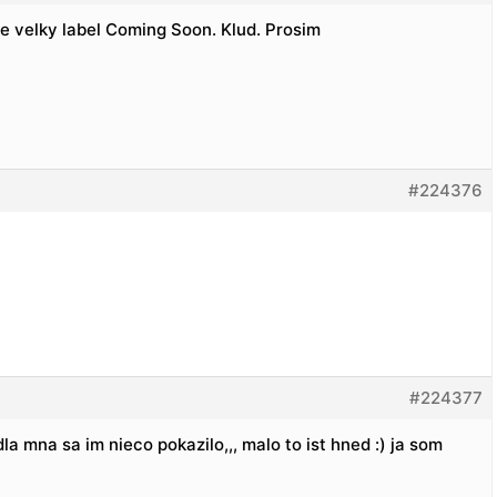
 velky label Coming Soon. Klud. Prosim
#224376
#224377
a mna sa im nieco pokazilo,,, malo to ist hned :) ja som