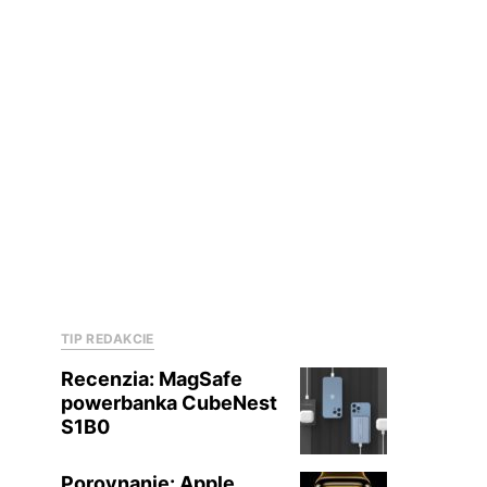
TIP REDAKCIE
Recenzia: MagSafe
powerbanka CubeNest
S1B0
Porovnanie: Apple