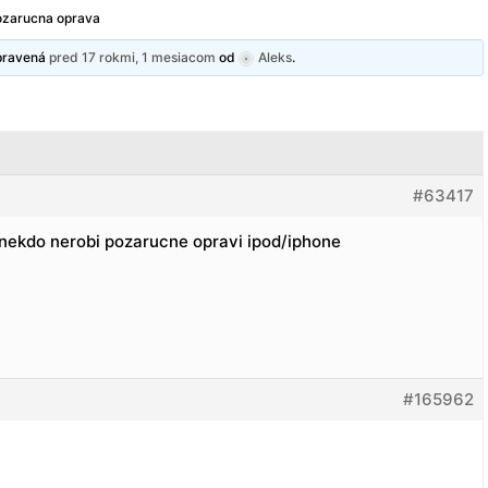
ozarucna oprava
upravená
pred 17 rokmi, 1 mesiacom
od
Aleks
.
#63417
 nekdo nerobi pozarucne opravi ipod/iphone
#165962