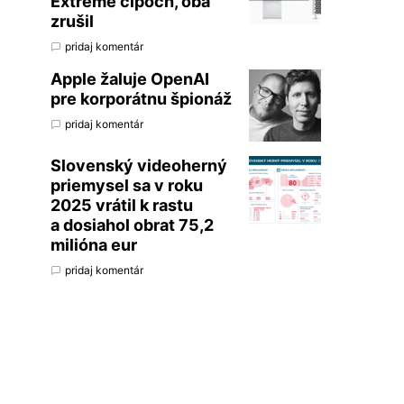
Extreme čipoch, oba
zrušil
pridaj komentár
Apple žaluje OpenAI
pre korporátnu špionáž
pridaj komentár
Slovenský videoherný
priemysel sa v roku
2025 vrátil k rastu
a dosiahol obrat 75,2
milióna eur
pridaj komentár