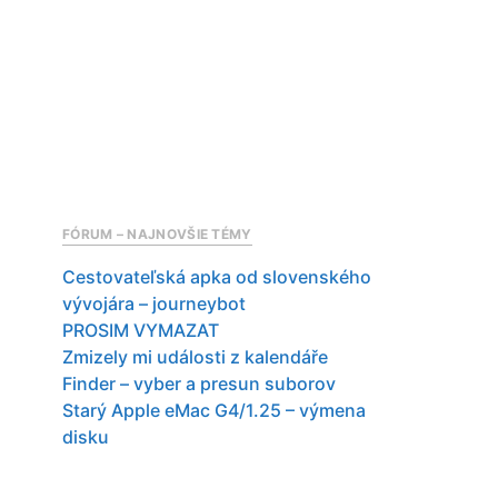
FÓRUM – NAJNOVŠIE TÉMY
Cestovateľská apka od slovenského
vývojára – journeybot
PROSIM VYMAZAT
Zmizely mi události z kalendáře
Finder – vyber a presun suborov
Starý Apple eMac G4/1.25 – výmena
disku