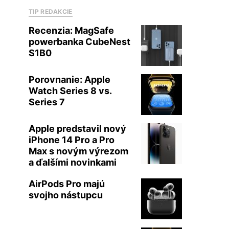
TIP REDAKCIE
Recenzia: MagSafe
powerbanka CubeNest
S1B0
Porovnanie: Apple
Watch Series 8 vs.
Series 7
Apple predstavil nový
iPhone 14 Pro a Pro
Max s novým výrezom
a ďalšími novinkami
AirPods Pro majú
svojho nástupcu