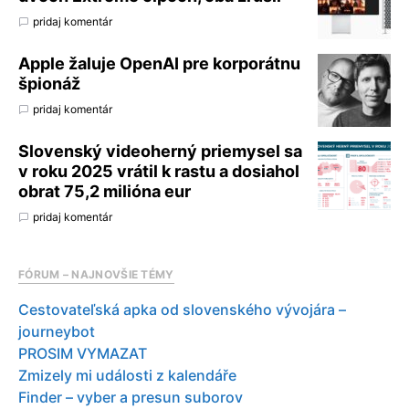
pridaj komentár
Apple žaluje OpenAI pre korporátnu
špionáž
pridaj komentár
Slovenský videoherný priemysel sa
v roku 2025 vrátil k rastu a dosiahol
obrat 75,2 milióna eur
pridaj komentár
FÓRUM – NAJNOVŠIE TÉMY
Cestovateľská apka od slovenského vývojára –
journeybot
PROSIM VYMAZAT
Zmizely mi události z kalendáře
Finder – vyber a presun suborov