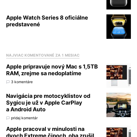
Apple Watch Series 8 oficiálne
predstavené
NAJVIAC KOMENTOVANÉ ZA 1 MESIAC
Apple pripravuje nový Mac s 1,5TB
RAM, zrejme sa nedoplatíme
3 komentáre
Navigácia pre motocyklistov od
Sygicu je už v Apple CarPlay
a Android Auto
pridaj komentár
Apple pracoval v minulosti na
dvoch Extreme čipoch, oba zrušil