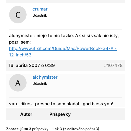
crumar
Účastník
alchymister: nieje to nic tazke. Ak si si vsak nie isty,
pozri sem:
http://www.ifixit.com/Guide/Mac/PowerBook-G4-Al-
12-Inch/53
16. apríla 2007 o 0:39
#107478
alchymister
Účastník
vau.. dikes.. presne to som hladal.. god bless you!
Autor
Príspevky
Zobrazujú sa 3 príspevky - 1 až 3 (z celkového počtu 3)