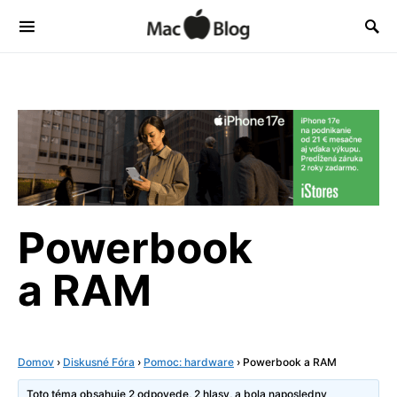
Powerbook
a RAM
Domov
›
Diskusné Fóra
›
Pomoc: hardware
›
Powerbook a RAM
Toto téma obsahuje 2 odpovede, 2 hlasy, a bola naposledny