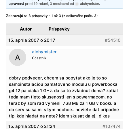
upravená
pred 19 rokmi, 3 mesiacmi
od
alchymister
.
Zobrazujú sa 3 príspevky - 1 až 3 (z celkového počtu 3)
Autor
Príspevky
15. apríla 2007 o 20:17
#54510
alchymister
Účastník
dobry podvecer, chcem sa popytat ako je to so
samoinstalaciou pamatoveho modulu u powerbooka
g4 12 palciaka 1 GHz. da sa to zvladnut doma? zatial
teda mam tieto skusenosti len s powermacom, no
teraz by som rad vymenil 768 MB za 1 GB v booku a
do servisu sa mi s tym nechce.. neviete dat pripadne
tip, kde hladat na nete? idem skusat dalej.. dikes
15. apríla 2007 o 21:24
#107474