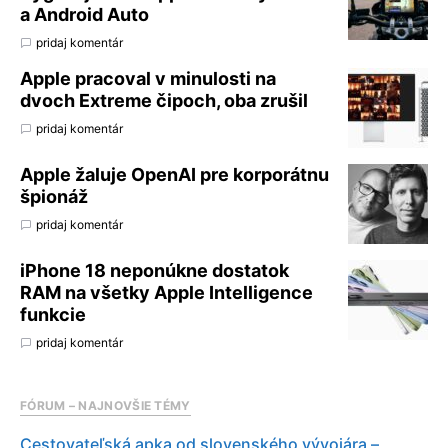
a Android Auto
pridaj komentár
Apple pracoval v minulosti na
dvoch Extreme čipoch, oba zrušil
pridaj komentár
Apple žaluje OpenAI pre korporátnu
špionáž
pridaj komentár
iPhone 18 neponúkne dostatok
RAM na všetky Apple Intelligence
funkcie
pridaj komentár
FÓRUM – NAJNOVŠIE TÉMY
Cestovateľská apka od slovenského vývojára –