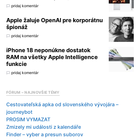
pridaj komentár
Apple žaluje OpenAI pre korporátnu
špionáž
pridaj komentár
iPhone 18 neponúkne dostatok
RAM na všetky Apple Intelligence
funkcie
pridaj komentár
FÓRUM – NAJNOVŠIE TÉMY
Cestovateľská apka od slovenského vývojára –
journeybot
PROSIM VYMAZAT
Zmizely mi události z kalendáře
Finder – vyber a presun suborov