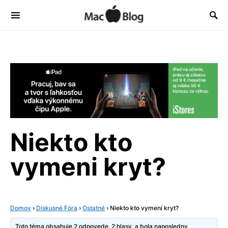
Niekto kto
vymeni kryt?
Domov
›
Diskusné Fóra
›
Ostatné
›
Niekto kto vymeni kryt?
Toto téma obsahuje 2 odpovede, 2 hlasy, a bola naposledny