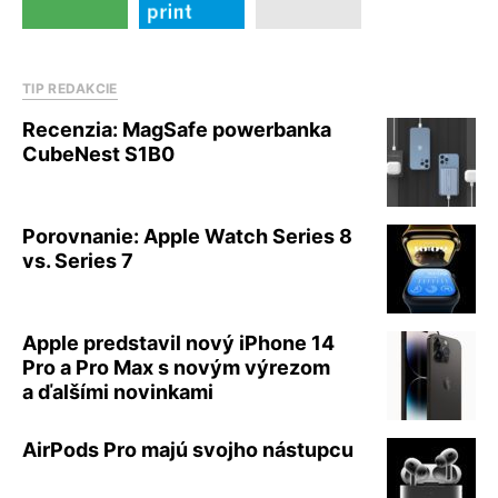
TIP REDAKCIE
Recenzia: MagSafe powerbanka
CubeNest S1B0
Porovnanie: Apple Watch Series 8
vs. Series 7
Apple predstavil nový iPhone 14
Pro a Pro Max s novým výrezom
a ďalšími novinkami
AirPods Pro majú svojho nástupcu