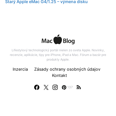
Starý Apple eMac G4/1.25 – výmena disku
Lifestylový technologický portál nielen zo sveta Apple. Novinky,
recenzie, aplikácie, tipy pre iPhone, iPad a Mac. Fórum a bazár pre
produkty Apple.
Inzercia
Zásady ochrany osobných údajov
Kontakt
137