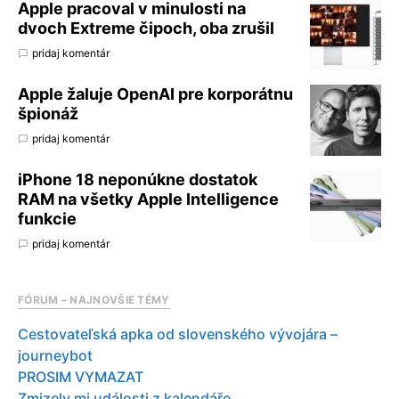
Apple pracoval v minulosti na
dvoch Extreme čipoch, oba zrušil
pridaj komentár
Apple žaluje OpenAI pre korporátnu
špionáž
pridaj komentár
iPhone 18 neponúkne dostatok
RAM na všetky Apple Intelligence
funkcie
pridaj komentár
FÓRUM – NAJNOVŠIE TÉMY
Cestovateľská apka od slovenského vývojára –
journeybot
PROSIM VYMAZAT
Zmizely mi události z kalendáře