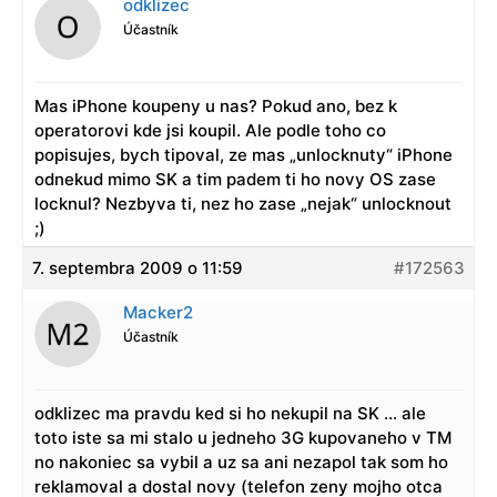
odklizec
Účastník
Mas iPhone koupeny u nas? Pokud ano, bez k
operatorovi kde jsi koupil. Ale podle toho co
popisujes, bych tipoval, ze mas „unlocknuty“ iPhone
odnekud mimo SK a tim padem ti ho novy OS zase
locknul? Nezbyva ti, nez ho zase „nejak“ unlocknout
;)
7. septembra 2009 o 11:59
#172563
Macker2
Účastník
odklizec ma pravdu ked si ho nekupil na SK … ale
toto iste sa mi stalo u jedneho 3G kupovaneho v TM
no nakoniec sa vybil a uz sa ani nezapol tak som ho
reklamoval a dostal novy (telefon zeny mojho otca