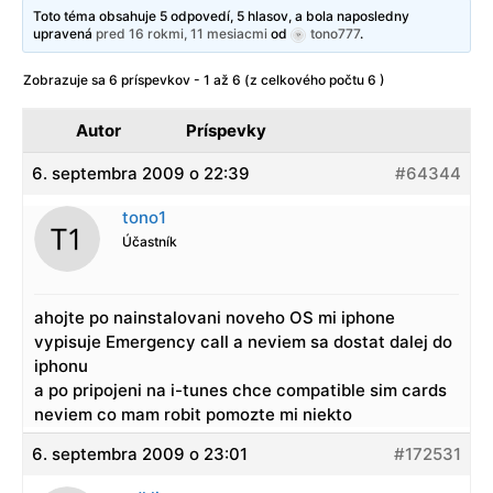
Toto téma obsahuje 5 odpovedí, 5 hlasov, a bola naposledny
upravená
pred 16 rokmi, 11 mesiacmi
od
tono777
.
Zobrazuje sa 6 príspevkov - 1 až 6 (z celkového počtu 6 )
Autor
Príspevky
6. septembra 2009 o 22:39
#64344
tono1
Účastník
ahojte po nainstalovani noveho OS mi iphone
vypisuje Emergency call a neviem sa dostat dalej do
iphonu
a po pripojeni na i-tunes chce compatible sim cards
neviem co mam robit pomozte mi niekto
6. septembra 2009 o 23:01
#172531