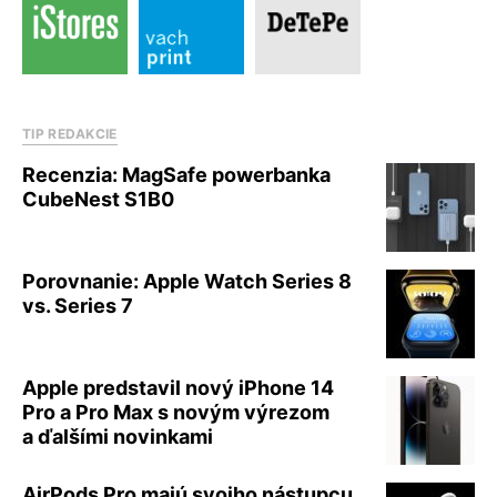
TIP REDAKCIE
Recenzia: MagSafe powerbanka
CubeNest S1B0
Porovnanie: Apple Watch Series 8
vs. Series 7
Apple predstavil nový iPhone 14
Pro a Pro Max s novým výrezom
a ďalšími novinkami
AirPods Pro majú svojho nástupcu