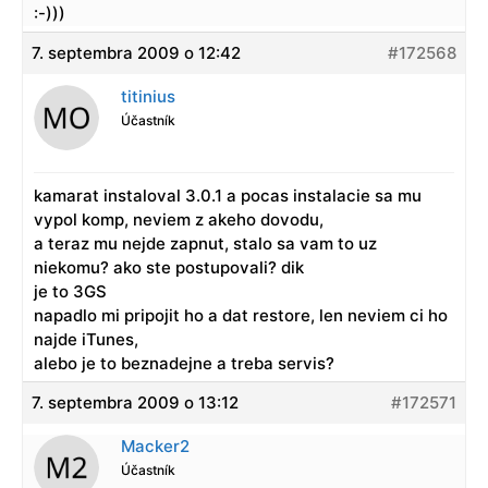
:-)))
7. septembra 2009 o 12:42
#172568
titinius
Účastník
kamarat instaloval 3.0.1 a pocas instalacie sa mu
vypol komp, neviem z akeho dovodu,
a teraz mu nejde zapnut, stalo sa vam to uz
niekomu? ako ste postupovali? dik
je to 3GS
napadlo mi pripojit ho a dat restore, len neviem ci ho
najde iTunes,
alebo je to beznadejne a treba servis?
7. septembra 2009 o 13:12
#172571
Macker2
Účastník