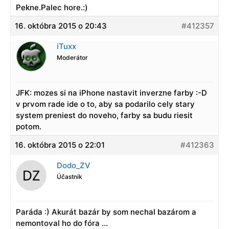
Pekne.Palec hore.:)
16. októbra 2015 o 20:43
#412357
iTuxx
Moderátor
JFK: mozes si na iPhone nastavit inverzne farby :-D
v prvom rade ide o to, aby sa podarilo cely stary
system preniest do noveho, farby sa budu riesit
potom.
16. októbra 2015 o 22:01
#412363
Dodo_ZV
Účastník
Paráda :) Akurát bazár by som nechal bazárom a
nemontoval ho do fóra …