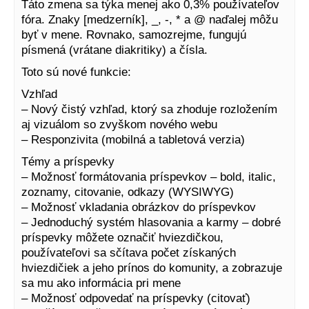
Táto zmena sa týka menej ako 0,3% používateľov
fóra. Znaky [medzerník], _, -, * a @ naďalej môžu
byť v mene. Rovnako, samozrejme, fungujú
písmená (vrátane diakritiky) a čísla.
Toto sú nové funkcie:
Vzhľad
– Nový čistý vzhľad, ktorý sa zhoduje rozložením
aj vizuálom so zvyškom nového webu
– Responzivita (mobilná a tabletová verzia)
Témy a príspevky
– Možnosť formátovania príspevkov – bold, italic,
zoznamy, citovanie, odkazy (WYSIWYG)
– Možnosť vkladania obrázkov do príspevkov
– Jednoduchý systém hlasovania a karmy – dobré
príspevky môžete označiť hviezdičkou,
používateľovi sa sčítava počet získaných
hviezdičiek a jeho prínos do komunity, a zobrazuje
sa mu ako informácia pri mene
– Možnosť odpovedať na príspevky (citovať)