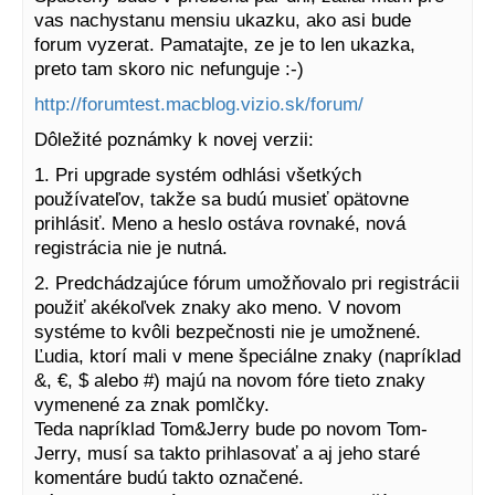
vas nachystanu mensiu ukazku, ako asi bude
forum vyzerat. Pamatajte, ze je to len ukazka,
preto tam skoro nic nefunguje :-)
http://forumtest.macblog.vizio.sk/forum/
Dôležité poznámky k novej verzii:
1. Pri upgrade systém odhlási všetkých
používateľov, takže sa budú musieť opätovne
prihlásiť. Meno a heslo ostáva rovnaké, nová
registrácia nie je nutná.
2. Predchádzajúce fórum umožňovalo pri registrácii
použiť akékoľvek znaky ako meno. V novom
systéme to kvôli bezpečnosti nie je umožnené.
Ľudia, ktorí mali v mene špeciálne znaky (napríklad
&, €, $ alebo #) majú na novom fóre tieto znaky
vymenené za znak pomlčky.
Teda napríklad Tom&Jerry bude po novom Tom-
Jerry, musí sa takto prihlasovať a aj jeho staré
komentáre budú takto označené.