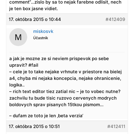
comment“…zislo by sa to nejak farebne odlisit, nech
je ten box jasne vidiet.
17. októbra 2015 o 10:44
#412409
miskosvk
Účastník
a jak je mozne ze si neviem prispevok po sebe
upravit? #fail
– cele je to take nejake vrhnute v priestore na bielej
a4, chyba mi nejaka koncepcia, nejake ohranicenie,
logika..
– rich text editor tiez zatial nic – je to vobec nutne?
zachvilu tu bude tisic ruzovo cervenych modrych
boldovych sprav pisanych 15tkou pismom…
– dufam ze toto je len ‚beta verzia‘
17. októbra 2015 o 10:51
#412411