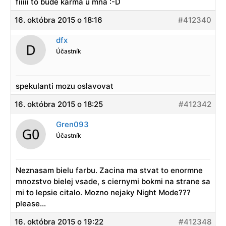
fííííí to bude karma u mňa :-D
16. októbra 2015 o 18:16
#412340
dfx
Účastník
spekulanti mozu oslavovat
16. októbra 2015 o 18:25
#412342
Gren093
Účastník
Neznasam bielu farbu. Zacina ma stvat to enormne
mnozstvo bielej vsade, s ciernymi bokmi na strane sa
mi to lepsie citalo. Mozno nejaky Night Mode???
please…
16. októbra 2015 o 19:22
#412348