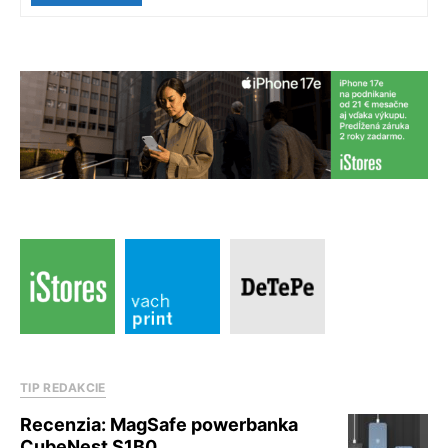
TIP REDAKCIE
Recenzia: MagSafe powerbanka
CubeNest S1B0