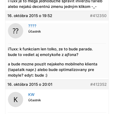
iTuxx je to mega jednoduché spraviť inverziu farieb
alebo nejakú decentnú zmenu jedným klikom -_-
16. októbra 2015 o 19:52
#412350
????
Účastník
iTuxx: k funkciam len tolko, ze to bude parada.
bude to vediet aj emotykoňe z ajfona?
a bude mozne pouzit nejakeho mobilneho klienta
(tapatalk napr.) alebo bude optimalizovany pre
mobyle? edyt: bude :)
16. októbra 2015 o 20:01
#412352
KW
Účastník