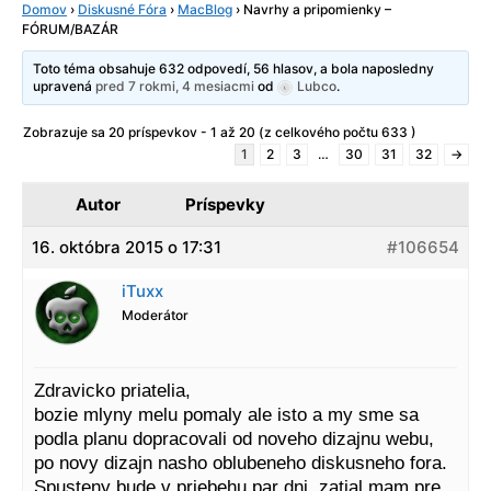
Domov
›
Diskusné Fóra
›
MacBlog
›
Navrhy a pripomienky –
FÓRUM/BAZÁR
Toto téma obsahuje 632 odpovedí, 56 hlasov, a bola naposledny
upravená
pred 7 rokmi, 4 mesiacmi
od
Lubco
.
Zobrazuje sa 20 príspevkov - 1 až 20 (z celkového počtu 633 )
1
2
3
…
30
31
32
→
Autor
Príspevky
16. októbra 2015 o 17:31
#106654
iTuxx
Moderátor
Zdravicko priatelia,
bozie mlyny melu pomaly ale isto a my sme sa
podla planu dopracovali od noveho dizajnu webu,
po novy dizajn nasho oblubeneho diskusneho fora.
Spusteny bude v priebehu par dni, zatial mam pre