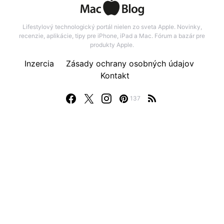
Lifestylový technologický portál nielen zo sveta Apple. Novinky,
recenzie, aplikácie, tipy pre iPhone, iPad a Mac. Fórum a bazár pre
produkty Apple.
Inzercia
Zásady ochrany osobných údajov
Kontakt
137