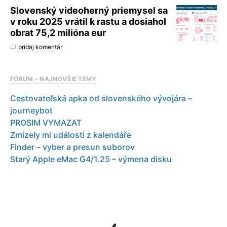
Slovenský videoherný priemysel sa
v roku 2025 vrátil k rastu a dosiahol
obrat 75,2 milióna eur
pridaj komentár
FÓRUM – NAJNOVŠIE TÉMY
Cestovateľská apka od slovenského vývojára –
journeybot
PROSIM VYMAZAT
Zmizely mi události z kalendáře
Finder – vyber a presun suborov
Starý Apple eMac G4/1.25 – výmena disku