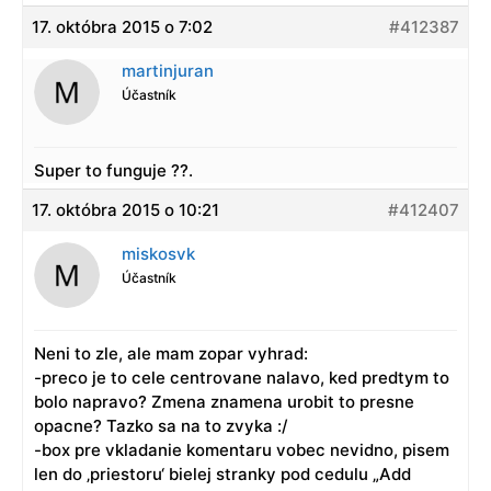
17. októbra 2015 o 7:02
#412387
martinjuran
Účastník
Super to funguje ??.
17. októbra 2015 o 10:21
#412407
miskosvk
Účastník
Neni to zle, ale mam zopar vyhrad:
-preco je to cele centrovane nalavo, ked predtym to
bolo napravo? Zmena znamena urobit to presne
opacne? Tazko sa na to zvyka :/
-box pre vkladanie komentaru vobec nevidno, pisem
len do ‚priestoru‘ bielej stranky pod cedulu „Add