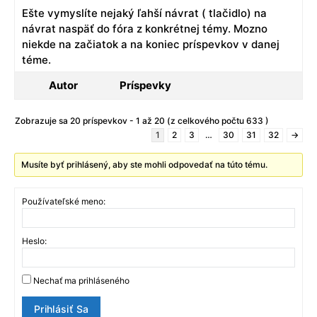
Ešte vymyslíte nejaký ľahší návrat ( tlačidlo) na
návrat naspäť do fóra z konkrétnej témy. Mozno
niekde na začiatok a na koniec príspevkov v danej
téme.
Autor
Príspevky
Zobrazuje sa 20 príspevkov - 1 až 20 (z celkového počtu 633 )
1
2
3
…
30
31
32
→
Musíte byť prihlásený, aby ste mohli odpovedať na túto tému.
Používateľské meno:
Heslo:
Nechať ma prihláseného
Prihlásiť Sa