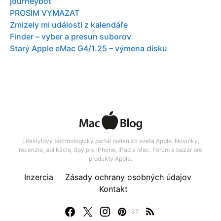
journeybot
PROSIM VYMAZAT
Zmizely mi události z kalendáře
Finder – vyber a presun suborov
Starý Apple eMac G4/1.25 – výmena disku
Lifestylový technologický portál nielen zo sveta Apple. Novinky,
recenzie, aplikácie, tipy pre iPhone, iPad a Mac. Fórum a bazár pre
produkty Apple.
Inzercia
Zásady ochrany osobných údajov
Kontakt
137