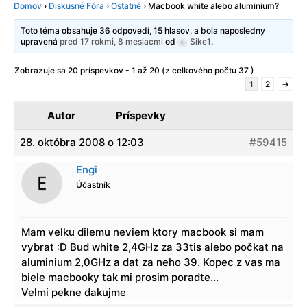
Domov
›
Diskusné Fóra
›
Ostatné
›
Macbook white alebo aluminium?
Toto téma obsahuje 36 odpovedí, 15 hlasov, a bola naposledny
upravená
pred 17 rokmi, 8 mesiacmi
od
Sike1
.
Zobrazuje sa 20 príspevkov - 1 až 20 (z celkového počtu 37 )
1
2
→
Autor
Príspevky
28. októbra 2008 o 12:03
#59415
Engi
Účastník
Mam velku dilemu neviem ktory macbook si mam
vybrat :D Bud white 2,4GHz za 33tis alebo počkat na
aluminium 2,0GHz a dat za neho 39. Kopec z vas ma
biele macbooky tak mi prosim poradte…
Velmi pekne dakujme