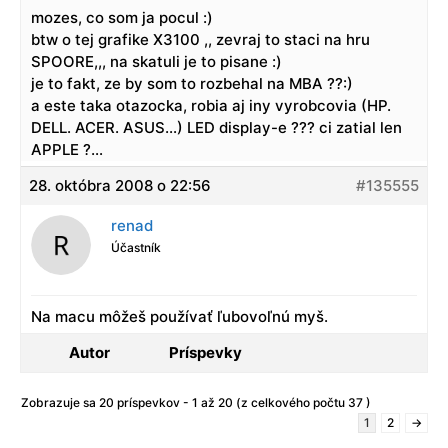
mozes, co som ja pocul :)
btw o tej grafike X3100 ,, zevraj to staci na hru
SPOORE,,, na skatuli je to pisane :)
je to fakt, ze by som to rozbehal na MBA ??:)
a este taka otazocka, robia aj iny vyrobcovia (HP.
DELL. ACER. ASUS…) LED display-e ??? ci zatial len
APPLE ?…
28. októbra 2008 o 22:56
#135555
renad
Účastník
Na macu môžeš používať ľubovoľnú myš.
Autor
Príspevky
Zobrazuje sa 20 príspevkov - 1 až 20 (z celkového počtu 37 )
1
2
→