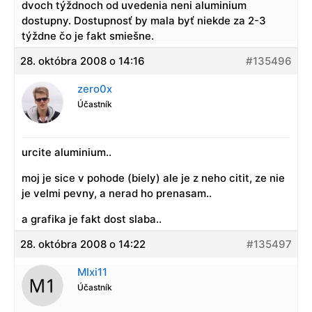
dvoch týždnoch od uvedenia neni aluminium
dostupny. Dostupnosť by mala byť niekde za 2-3
týždne čo je fakt smiešne.
28. októbra 2008 o 14:16
#135496
zero0x
Účastník
urcite aluminium..
moj je sice v pohode (biely) ale je z neho citit, ze nie
je velmi pevny, a nerad ho prenasam..
a grafika je fakt dost slaba..
28. októbra 2008 o 14:22
#135497
MIxi11
Účastník