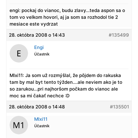
engi: pockaj do vianoc, budu zlavy…teda aspon sa o
tom vo velkom hovori, aj ja som sa rozhodol tie 2
mesiace este vydrzat
28. októbra 2008 o 14:43
#135499
Engi
Účastník
Mlxi11: Ja som už rozmýšlal, že pôjdem do rakuska
tam by mal byt tento týžden….ale neviem ako je to
so zarukou…pri najhoršom počkam do vianoc ale
moc sa mi čakať nechce :D
28. októbra 2008 o 14:48
#135501
MIxi11
Účastník