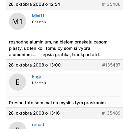
28. októbra 2008 o 12:54
#135486
MIxi11
Účastník
rozhodne aluminium, na bielom praskaju casom
plasty, uz len koli tomu by som si vybral
alumunium……+lepsia grafika, trackpad atd.
28. októbra 2008 o 13:00
#135487
Engi
Účastník
Presne toto som mal na mysli s tym praskanim
28. októbra 2008 o 13:16
#135489
renad