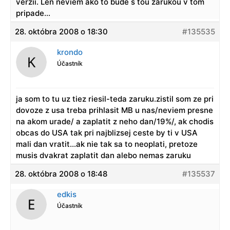
verzii. Len neviem ako to bude s tou zarukou v tom
pripade…
28. októbra 2008 o 18:30
#135535
krondo
Účastník
ja som to tu uz tiez riesil-teda zaruku.zistil som ze pri
dovoze z usa treba prihlasit MB u nas/neviem presne
na akom urade/ a zaplatit z neho dan/19%/, ak chodis
obcas do USA tak pri najblizsej ceste by ti v USA
mali dan vratit…ak nie tak sa to neoplati, pretoze
musis dvakrat zaplatit dan alebo nemas zaruku
28. októbra 2008 o 18:48
#135537
edkis
Účastník