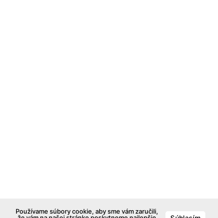
Používame súbory cookie, aby sme vám zaručili,
že vám na našej stránke poskytneme najlepšie
Súhlasím