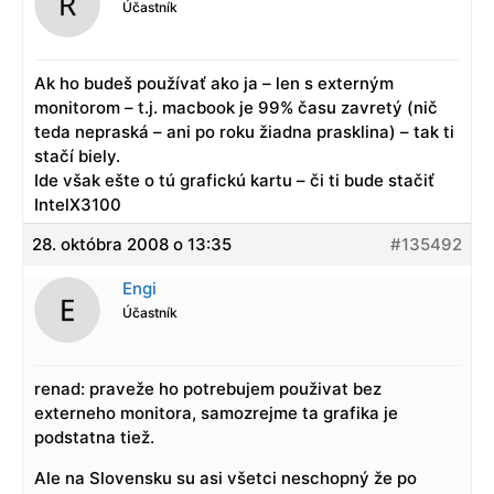
Účastník
Ak ho budeš používať ako ja – len s externým
monitorom – t.j. macbook je 99% času zavretý (nič
teda nepraská – ani po roku žiadna prasklina) – tak ti
stačí biely.
Ide však ešte o tú grafickú kartu – či ti bude stačiť
IntelX3100
28. októbra 2008 o 13:35
#135492
Engi
Účastník
renad: praveže ho potrebujem použivat bez
externeho monitora, samozrejme ta grafika je
podstatna tiež.
Ale na Slovensku su asi všetci neschopný že po