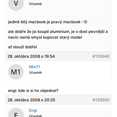
Účastník
jedině bílý macbook je pravý macbook :-D
ale dobře že jsi koupil aluminium, je o dost pevnější a
navíc nemá smysl kupovat starý model
ať slouží dobře!
28. októbra 2008 o 19:54
#135546
MIxi11
Účastník
engi: kde si si ho objednal?
28. októbra 2008 o 20:25
#135550
Engi
Účastník