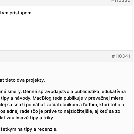
#110332
n tým prístupom…
#110341
 tieto dva projekty.
ané smery. Denné spravodajstvo a publicistika, edukatívna
 tipy a návody. MacBlog teda publikuje v prevažnej miere
lej sa snaží pomáhať začiatočníkom a ľuďom, ktorí toho o
slednej rade (čo je práve to najzložitejšie, aj keď sa zo
ať zaujímavé tipy a triky.
etkým na tipy a recenzie.