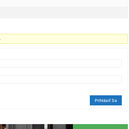
.
Prihlásiť Sa