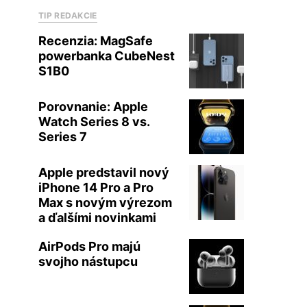
TIP REDAKCIE
Recenzia: MagSafe
powerbanka CubeNest
S1B0
Porovnanie: Apple
Watch Series 8 vs.
Series 7
Apple predstavil nový
iPhone 14 Pro a Pro
Max s novým výrezom
a ďalšími novinkami
AirPods Pro majú
svojho nástupcu