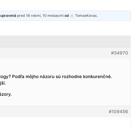
y upravená
pred 18 rokmi, 10 mesiacmi
od
TomasKovac
.
#54970
 blogy? Podľa môjho názoru sú rozhodne konkurenčné.
ší.
ázory.
#109456