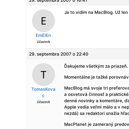
29. septembra 2007 o 16:41
Ja to vidím na MacBlog. Už le
EmElEn
Účastník
29. septembra 2007 o 22:40
Ďakujeme všetkým za priazeň.
Momentálne je tažké porovnávať
MacBlog má svoje tri preferov
TomasKova
a osvetová činnosť a praktické
c
denné novinky a komentáre, ďa
Účastník
Apple vedia veľmi málo a v nepo
nezdá) sa redaktori snažia hľad
MacPlanet je zameraný predovš