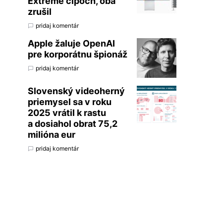
Extreme čipoch, oba
zrušil
pridaj komentár
Apple žaluje OpenAI
pre korporátnu špionáž
pridaj komentár
Slovenský videoherný
priemysel sa v roku
2025 vrátil k rastu
a dosiahol obrat 75,2
milióna eur
pridaj komentár