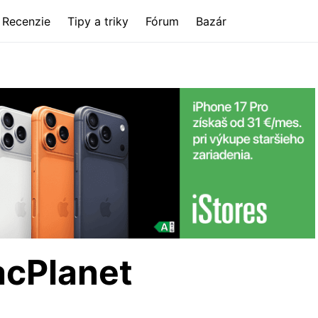
Recenzie
Tipy a triky
Fórum
Bazár
acPlanet