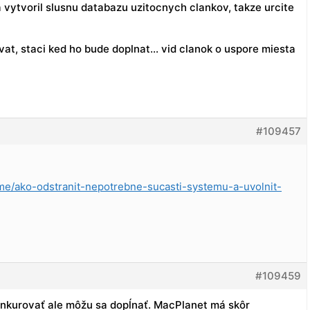
a vytvoril slusnu databazu uzitocnych clankov, takze urcite
t, staci ked ho bude doplnat… vid clanok o uspore miesta
#109457
me/ako-odstranit-nepotrebne-sucasti-systemu-a-uvolnit-
#109459
konkurovať ale môžu sa dopĺnať. MacPlanet má skôr