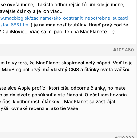
zase oveľa menej. Takisto odbornejšie fórum kde je menej
avejšie články a je ich viac…
ww.macblog.sk/zaciname/ako-odstranit-nepotrebne-sucasti-
stor-666.html
) je na mna dosť brutálny. Hneď prvý bod že
 a iMovie… Viac sa mi páči ten na MacPlanete… :)
#109460
oko to vyzerá, že MacPlanet skopíroval celý nápad. Veď to je
 že MacBlog bol prvý, má vlastný CMS a články oveľa väčšou
te síce Apple profíci, ktorí píšu odborné články, no máte
o sa dokážete ponúknuť a ste žiadaní. O všetkom hovoria
osi k odbornosti článkov… MacPlanet sa zastrájal,
vyšli rovnaké recenzie, ako tie Vaše.