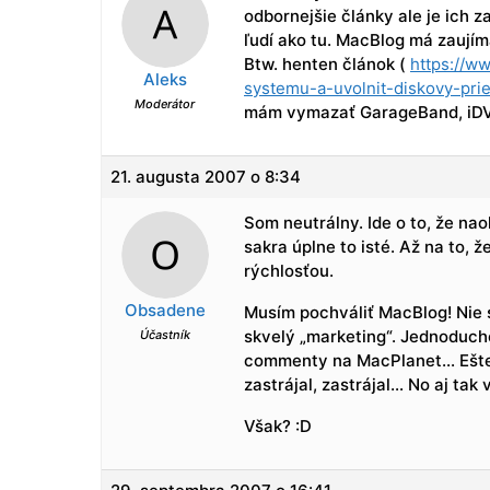
odbornejšie články ale je ich 
ľudí ako tu. MacBlog má zaujím
Btw. henten článok (
https://w
Aleks
systemu-a-uvolnit-diskovy-prie
Moderátor
mám vymazať GarageBand, iDVD
21. augusta 2007 o 8:34
Som neutrálny. Ide o to, že na
sakra úplne to isté. Až na to,
rýchlosťou.
Obsadene
Musím pochváliť MacBlog! Nie s
skvelý „marketing“. Jednoduch
Účastník
commenty na MacPlanet… Ešte č
zastrájal, zastrájal… No aj tak 
Však? :D