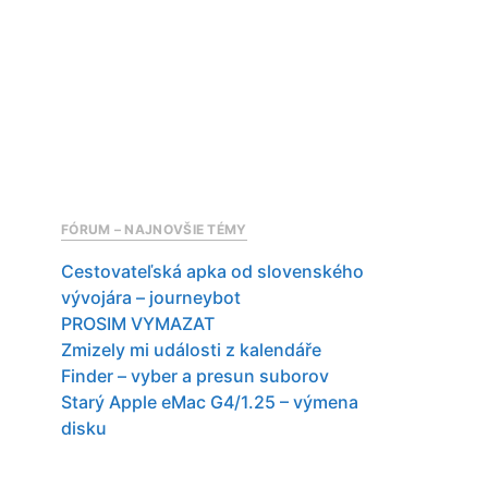
FÓRUM – NAJNOVŠIE TÉMY
Cestovateľská apka od slovenského
vývojára – journeybot
PROSIM VYMAZAT
Zmizely mi události z kalendáře
Finder – vyber a presun suborov
Starý Apple eMac G4/1.25 – výmena
disku