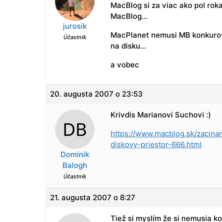
MacBlog si za viac ako pol rok
MacBlog…
jurosik
MacPlanet nemusi MB konkurova
Účastník
na disku…
a vobec
20. augusta 2007 o 23:53
Krivdis Marianovi Suchovi :)
https://www.macblog.sk/zacina
diskovy-priestor-666.html
Dominik
Balogh
Účastník
21. augusta 2007 o 8:27
Tiež si myslím že si nemusia 