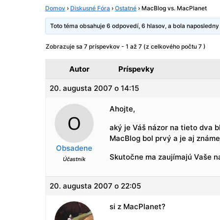
Domov
›
Diskusné Fóra
›
Ostatné
›
MacBlog vs. MacPlanet
Toto téma obsahuje 6 odpovedí, 6 hlasov, a bola naposledn
Zobrazuje sa 7 príspevkov - 1 až 7 (z celkového počtu 7 )
Autor
Príspevky
20. augusta 2007 o 14:15
Ahojte,
aký je Váš názor na tieto dva
MacBlog bol prvý a je aj známej
Obsadene
Skutočne ma zaujímajú Vaše n
Účastník
20. augusta 2007 o 22:05
si z MacPlanet?