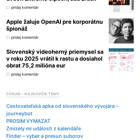
pridaj komentár
Apple žaluje OpenAI pre korporátnu
špionáž
pridaj komentár
Slovenský videoherný priemysel sa
v roku 2025 vrátil k rastu a dosiahol
obrat 75,2 milióna eur
pridaj komentár
FÓRUM – NAJNOVŠIE TÉMY
Cestovateľská apka od slovenského vývojára –
journeybot
PROSIM VYMAZAT
Zmizely mi události z kalendáře
Finder – vyber a presun suborov