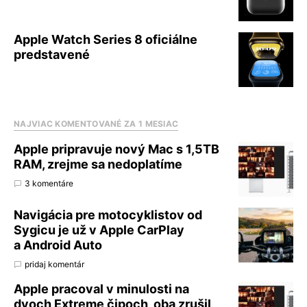
Apple Watch Series 8 oficiálne
predstavené
NAJVIAC KOMENTOVANÉ ZA 1 MESIAC
Apple pripravuje nový Mac s 1,5TB
RAM, zrejme sa nedoplatíme
3 komentáre
Navigácia pre motocyklistov od
Sygicu je už v Apple CarPlay
a Android Auto
pridaj komentár
Apple pracoval v minulosti na
dvoch Extreme čipoch, oba zrušil