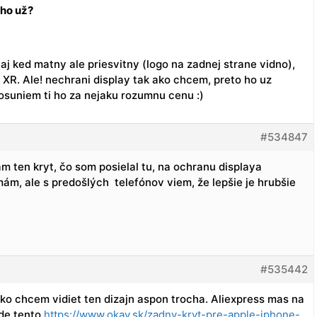
 ho už?
aj ked matny ale priesvitny (logo na zadnej strane vidno),
n XR. Ale! nechrani display tak ako chcem, preto ho uz
suniem ti ho za nejaku rozumnu cenu :)
#534847
m ten kryt, čo som posielal tu, na ochranu displaya
mám, ale s predošlých telefónov viem, že lepšie je hrubšie
#535442
olko chcem vidiet ten dizajn aspon trocha. Aliexpress mas na
ide tento
https://www.okay.sk/zadny-kryt-pre-apple-iphone-