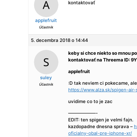
kontaktovať
applefruit
Účastník
5. decembra 2018 o 14:44
keby si chce niekto so mnou p
kontaktovať na Threema ID: 
applefruit
suley
:D tak neviem ci pokecame, al
Účastník
https://www.alza.sk/spigen-air
uvidime co to je zac
——————-
EDIT: ten spigen je velmi fajn.
kazdopadne dnesna sprava –
h
oficialny-obal-pre-iphone-xr/