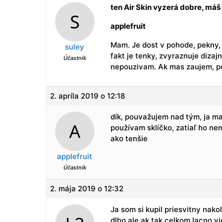
ten Air Skin vyzerá dobre, máš
applefruit
Mam. Je dost v pohode, pekny, 
suley
fakt je tenky, zvyraznuje dizaj
Účastník
nepouzivam. Ak mas zaujem, po
2. apríla 2019 o 12:18
dík, pouvažujem nad tým, ja ma
používam sklíčko, zatiaľ ho ne
ako tenšie
applefruit
Účastník
2. mája 2019 o 12:32
Ja som si kupil priesvitny nak
dlho ale ak tak celkom lacno v