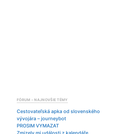
FÓRUM – NAJNOVŠIE TÉMY
Cestovateľská apka od slovenského
vývojára – journeybot
PROSIM VYMAZAT
Zmizely mi události z kalendáře