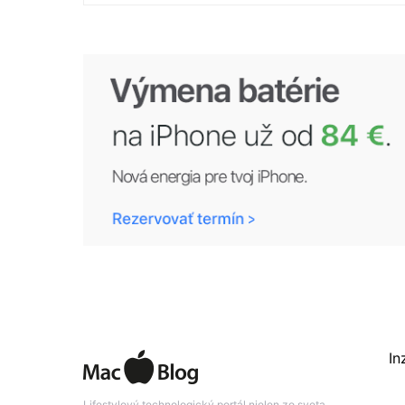
In
Lifestylový technologický portál nielen zo sveta