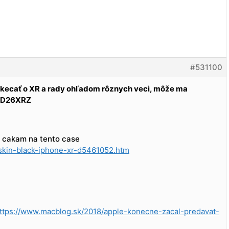
#531100
okecať o XR a rady ohľadom rôznych veci, môže ma
9YD26XRZ
e cakam na tento case
-skin-black-iphone-xr-d5461052.htm
ttps://www.macblog.sk/2018/apple-konecne-zacal-predavat-