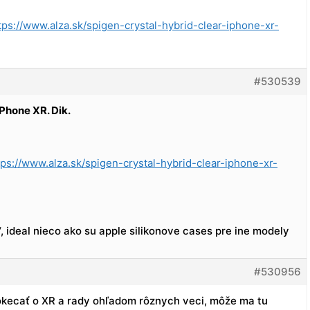
tps://www.alza.sk/spigen-crystal-hybrid-clear-iphone-xr-
#530539
iPhone XR. Dik.
tps://www.alza.sk/spigen-crystal-hybrid-clear-iphone-xr-
 ideal nieco ako su apple silikonove cases pre ine modely
#530956
okecať o XR a rady ohľadom rôznych veci, môže ma tu