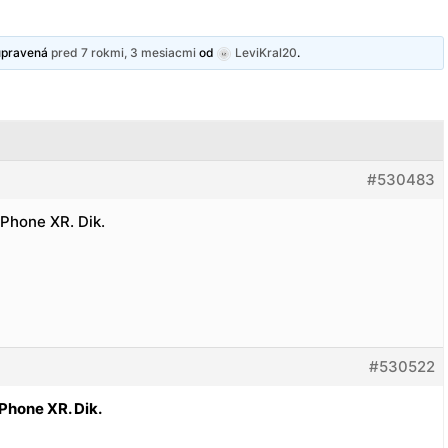
 upravená
pred 7 rokmi, 3 mesiacmi
od
LeviKral20
.
#530483
iPhone XR. Dik.
#530522
iPhone XR. Dik.