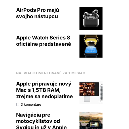
AirPods Pro majú
svojho nástupcu
Apple Watch Series 8
oficiálne predstavené
NAJVIAC KOMENTOVANÉ ZA 1 MESIAC
Apple pripravuje nový
Mac s 1,5TB RAM,
zrejme sa nedoplatíme
3 komentáre
Navigácia pre
motocyklistov od
Sygicu je už v Apple