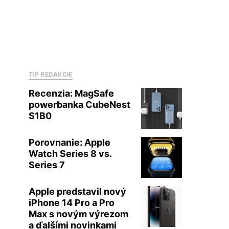
TIP REDAKCIE
Recenzia: MagSafe
powerbanka CubeNest
S1B0
Porovnanie: Apple
Watch Series 8 vs.
Series 7
Apple predstavil nový
iPhone 14 Pro a Pro
Max s novým výrezom
a ďalšími novinkami