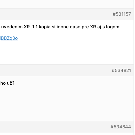
#531157
 uvedenim XR. 1:1 kopia silicone case pre XR aj s logom:
e/jBBZq0o
#534821
 ho už?
#534844