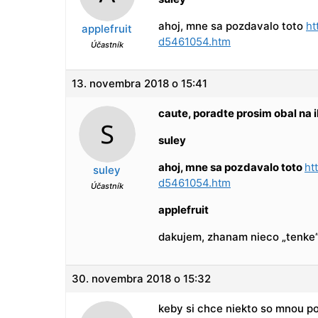
ahoj, mne sa pozdavalo toto
ht
applefruit
d5461054.htm
Účastník
13. novembra 2018 o 15:41
caute, poradte prosim obal na 
suley
ahoj, mne sa pozdavalo toto
ht
suley
d5461054.htm
Účastník
applefruit
dakujem, zhanam nieco „tenke“,
30. novembra 2018 o 15:32
keby si chce niekto so mnou p