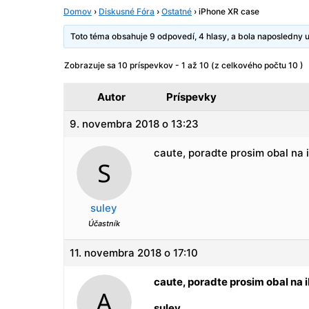
Domov
›
Diskusné Fóra
›
Ostatné
›
iPhone XR case
Toto téma obsahuje 9 odpovedí, 4 hlasy, a bola naposledny
Zobrazuje sa 10 príspevkov - 1 až 10 (z celkového počtu 10 )
Autor
Príspevky
9. novembra 2018 o 13:23
caute, poradte prosim obal na 
suley
Účastník
11. novembra 2018 o 17:10
caute, poradte prosim obal na 
suley