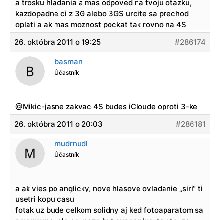
a trosku hladania a mas odpoved na tvoju otazku,
kazdopadne ci z 3G alebo 3GS urcite sa prechod
oplati a ak mas moznost pockat tak rovno na 4S
26. októbra 2011 o 19:25
#286174
basman
Účastník
@Mikic-jasne zakvac 4S budes iCloude oproti 3-ke
26. októbra 2011 o 20:03
#286181
mudrnudl
Účastník
a ak vies po anglicky, nove hlasove ovladanie „siri“ ti
usetri kopu casu
fotak uz bude celkom solidny aj ked fotoaparatom sa