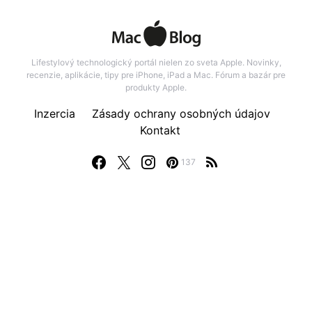
Lifestylový technologický portál nielen zo sveta Apple. Novinky,
recenzie, aplikácie, tipy pre iPhone, iPad a Mac. Fórum a bazár pre
produkty Apple.
Inzercia
Zásady ochrany osobných údajov
Kontakt
137