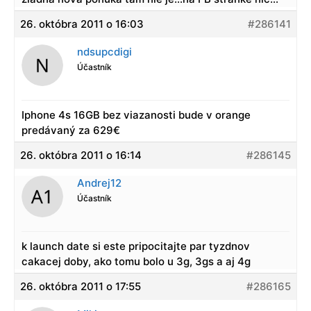
26. októbra 2011 o 16:03
#286141
ndsupcdigi
Účastník
Iphone 4s 16GB bez viazanosti bude v orange
predávaný za 629€
26. októbra 2011 o 16:14
#286145
Andrej12
Účastník
k launch date si este pripocitajte par tyzdnov
cakacej doby, ako tomu bolo u 3g, 3gs a aj 4g
26. októbra 2011 o 17:55
#286165