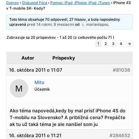
Domov
›
Diskusné Fóra
›
Pomoc: iPad, iPhone, iPod, iTunes
›
iPhone 4S
v T-mobile SK- Kedy?
Toto téma obsahuje 70 odpovedí, 27 hlasov, a bola naposledny
upravená
pred 14 rokmi, 9 mesiacmi
od
marianlapos
.
Zobrazuje sa 20 príspevkov - 1 až 20 (z celkového počtu 71 )
1
2
3
4
→
Autor
Príspevky
16. októbra 2011 o 11:07
#81038
Mito
Účastník
Ako téma napovedá,kedy by mal prísť iPhone 4S do
T-mobilu na Slovensko? A približná cena? Prepáčte
ak tu už taká téma je ale nanšiel som ju
16. októbra 2011 o 11:21
#284652