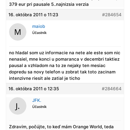
379 eur pri pausale 5..najnizsia verzia
16. októbra 2011 o 11:23
#284654
maiob
Účastník
no hladal som uz informacie na nete ale este som nic
nenasiel, mne konci u pomaranca v decembri taktiez
pausal a vzhladom na to ze nejaky ten mesiac
dopredu sa novy telefon u zobrat tak toto zacinam
intenzivne riesit ale zatial je ticho
16. októbra 2011 o 12:35
#284664
JFK.
Účastník
Zdravím, počújte, to keď mám Orange World, teda