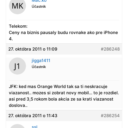
Mac.ko
Účastník
Telekom:
Ceny na biznis pausaly budu rovnake ako pre iPhone
4.
27. októbra 2011 o 11:09
#286248
jigga1411
Účastník
JFK: ked mas Orange World tak sa ti neskracuje
viazanost.. mozes si zobrat novy mobil… to je rozdiel.
asi pred 3,5 rokom bola akcia ze sa krati viazanost
doslova..
27. októbra 2011 o 11:43
#286254
ssl