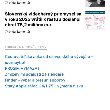
pridaj komentár
Slovenský videoherný priemysel sa
v roku 2025 vrátil k rastu a dosiahol
obrat 75,2 milióna eur
pridaj komentár
FÓRUM – NAJNOVŠIE TÉMY
Cestovateľská apka od slovenského vývojára –
journeybot
PROSIM VYMAZAT
Zmizely mi události z kalendáře
Finder – vyber a presun suborov
Starý Apple eMac G4/1.25 – výmena disku