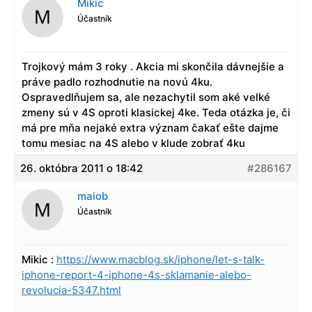
Mikic
Účastník
Trojkový mám 3 roky . Akcia mi skončila dávnejšie a
práve padlo rozhodnutie na novú 4ku.
Ospravedlňujem sa, ale nezachytil som aké velké
zmeny sú v 4S oproti klasickej 4ke. Teda otázka je, či
má pre mňa nejaké extra význam čakať ešte dajme
tomu mesiac na 4S alebo v klude zobrať 4ku
26. októbra 2011 o 18:42
#286167
maiob
Účastník
Mikic :
https://www.macblog.sk/iphone/let-s-talk-
iphone-report-4-iphone-4s-sklamanie-alebo-
revolucia-5347.html