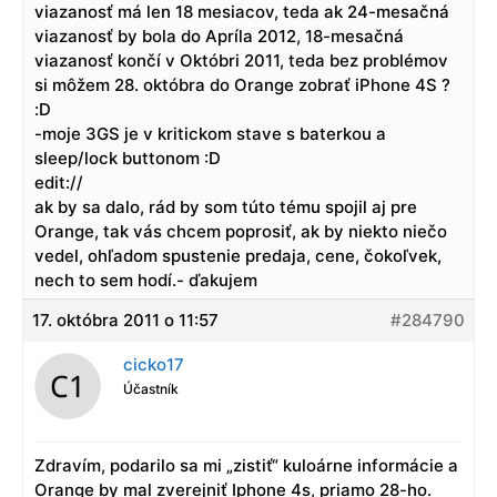
viazanosť má len 18 mesiacov, teda ak 24-mesačná
viazanosť by bola do Apríla 2012, 18-mesačná
viazanosť končí v Októbri 2011, teda bez problémov
si môžem 28. októbra do Orange zobrať iPhone 4S ?
:D
-moje 3GS je v kritickom stave s baterkou a
sleep/lock buttonom :D
edit://
ak by sa dalo, rád by som túto tému spojil aj pre
Orange, tak vás chcem poprosiť, ak by niekto niečo
vedel, ohľadom spustenie predaja, cene, čokoľvek,
nech to sem hodí.- ďakujem
17. októbra 2011 o 11:57
#284790
cicko17
Účastník
Zdravím, podarilo sa mi „zistiť“ kuloárne informácie a
Orange by mal zverejniť Iphone 4s, priamo 28-ho.