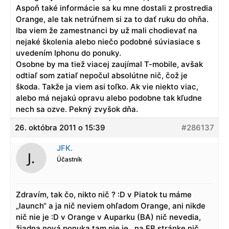
Aspoň také informácie sa ku mne dostali z prostredia
Orange, ale tak netrúfnem si za to dať ruku do ohňa.
Iba viem že zamestnanci by už mali chodievať na
nejaké školenia alebo niečo podobné súviasiace s
uvedením Iphonu do ponuky.
Osobne by ma tiež viacej zaujímal T-mobile, avšak
odtiaľ som zatiaľ nepočul absolútne nič, čož je
škoda. Takže ja viem asi toľko. Ak vie niekto viac,
alebo má nejakú opravu alebo podobne tak kľudne
nech sa ozve. Pekný zvyšok dňa.
26. októbra 2011 o 15:39
#286137
JFK.
Účastník
Zdravím, tak čo, nikto nič ? :D v Piatok tu máme
„launch“ a ja nič neviem ohľadom Orange, ani nikde
nič nie je :D v Orange v Auparku (BA) nič nevedia,
žiadna nová ponuka tam nie je…na FB stránke nič…