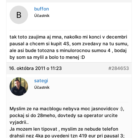
buffon
Účastník
tak toto zaujima aj mna, nakolko mi konci v decembri
pausal a chcem si kupit 4S, som zvedavy na tu sumu,
ale asi bude totozna s minulorocnou sumou 4 , bodaj
by som sa mylil a bolo to menej :D
16. októbra 2011 o 11:23
#284653
sategi
Účastník
Myslim ze na macblogu nebyva moc jasnovidcov :),
pockaj si do 28meho, dovtedy sa operator urcite
vyjadrii..
Ja mozem len tipovat , myslim ze nebude telefon
drahsii nez 4ka po uvedeni tzn 419 eur pri pausal 3;