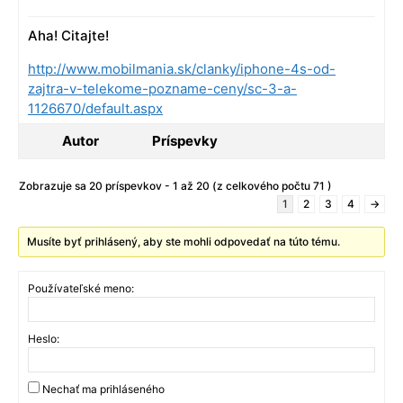
Aha! Citajte!
http://www.mobilmania.sk/clanky/iphone-4s-od-
zajtra-v-telekome-pozname-ceny/sc-3-a-
1126670/default.aspx
Autor
Príspevky
Zobrazuje sa 20 príspevkov - 1 až 20 (z celkového počtu 71 )
1
2
3
4
→
Musíte byť prihlásený, aby ste mohli odpovedať na túto tému.
Používateľské meno:
Heslo:
Nechať ma prihláseného