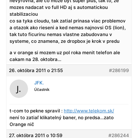
nevyrovna, ale co moze byt super plus, tak to, ze
mozes nadacat vo full HD aj s automatickou
stabilizaciou
co sa tyka cloudu, tak zatial prinasa viac problemov
a otazok ako rieseni a ked nemas najnovsi OS (lion),
tak tuto ficurinu nemas vlastne zabudovanu v
systeme, co znamena, ze dropbox je krok v predu
a v orange si mozem uz pol roka menit telefon ale
cakam na 28. oktobra…
26. októbra 2011 o 21:55
#286199
JFK.
Účastník
t-com to pekne spravil :
http://www.telekom.sk/
není to zatiaľ klikatelný baner, no predsa…zato
Orange nič
27. októbra 2011 o 10:59
#286244