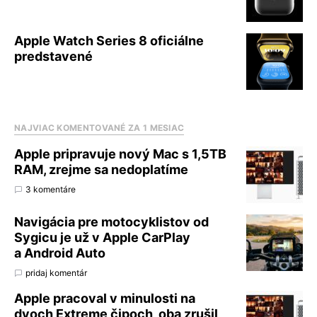
Apple Watch Series 8 oficiálne
predstavené
NAJVIAC KOMENTOVANÉ ZA 1 MESIAC
Apple pripravuje nový Mac s 1,5TB
RAM, zrejme sa nedoplatíme
3 komentáre
Navigácia pre motocyklistov od
Sygicu je už v Apple CarPlay
a Android Auto
pridaj komentár
Apple pracoval v minulosti na
dvoch Extreme čipoch, oba zrušil