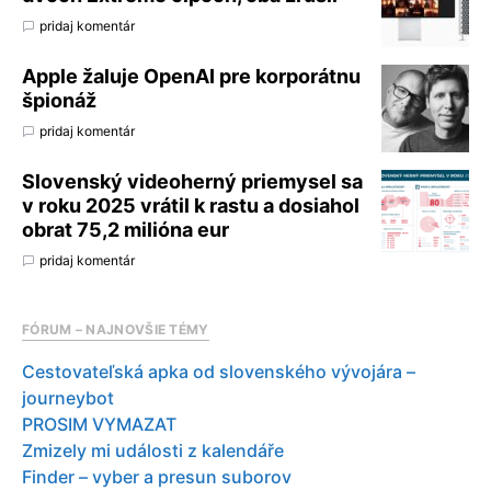
pridaj komentár
Apple žaluje OpenAI pre korporátnu
špionáž
pridaj komentár
Slovenský videoherný priemysel sa
v roku 2025 vrátil k rastu a dosiahol
obrat 75,2 milióna eur
pridaj komentár
FÓRUM – NAJNOVŠIE TÉMY
Cestovateľská apka od slovenského vývojára –
journeybot
PROSIM VYMAZAT
Zmizely mi události z kalendáře
Finder – vyber a presun suborov