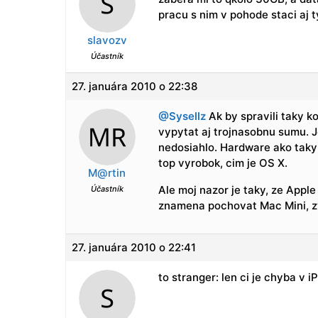
pracu s nim v pohode staci aj
slavozv
Účastník
27. januára 2010 o 22:38
@Sysellz
Ak by spravili taky k
vypytat aj trojnasobnu sumu. J
nedosiahlo. Hardware ako taky 
top vyrobok, cim je OS X.
M@rtin
Ale moj nazor je taky, ze Appl
Účastník
znamena pochovat Mac Mini, zv
27. januára 2010 o 22:41
to stranger: len ci je chyba v i