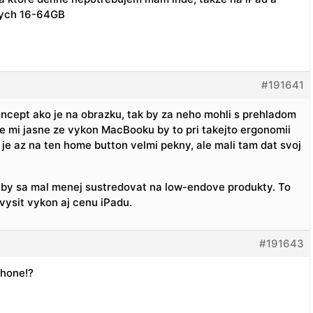
 tych 16-64GB
#191641
oncept ako je na obrazku, tak by za neho mohli s prehladom
e mi jasne ze vykon MacBooku by to pri takejto ergonomii
je az na ten home button velmi pekny, ale mali tam dat svoj
e by sa mal menej sustredovat na low-endove produkty. To
ysit vykon aj cenu iPadu.
#191643
Phone!?