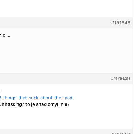
#191648
nic …
#191649
:
8-things-that-suck-about-the-ipad
titasking? to je snad omyl, nie?