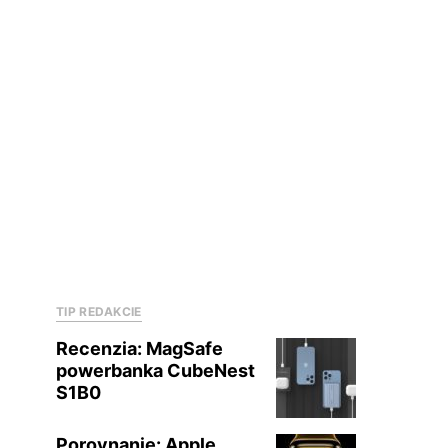
TIP REDAKCIE
Recenzia: MagSafe
powerbanka CubeNest
S1B0
Porovnanie: Apple