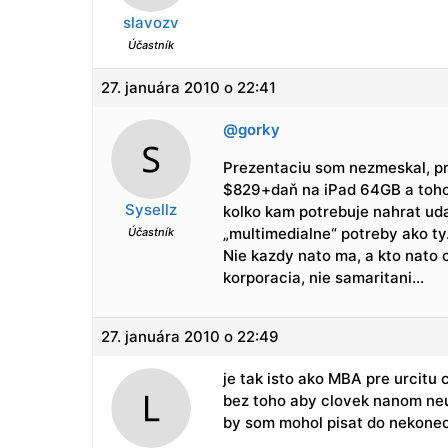
slavozv
Účastník
27. januára 2010 o 22:41
@gorky
Prezentaciu som nezmeskal, pr
$829+daň na iPad 64GB a toho 
Sysellz
kolko kam potrebuje nahrat ud
„multimedialne“ potreby ako ty
Účastník
Nie kazdy nato ma, a kto nato 
korporacia, nie samaritani…
27. januára 2010 o 22:49
je tak isto ako MBA pre urcitu
bez toho aby clovek nanom neu
by som mohol pisat do nekonec