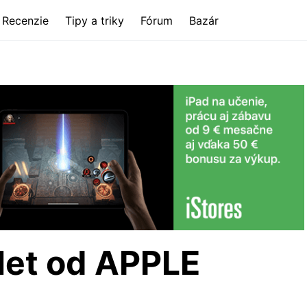
Recenzie
Tipy a triky
Fórum
Bazár
blet od APPLE