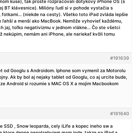
dnom kuse), tak proste rozpracovali dotykový iPhone OS (s
 BT klávesnice). Milióny ľudí si v pohode vystačia s
 fotkami… (niekde na cesty). Všetko toto iPad zvláda lepšie
ne ľahší a menší ako MacBook. Nemôže vyhovieť každému,
ch jaj, toľko negativizmu v jednom vlákne… Čo ste všetci
iež nekúpim, nemám ani iPhone, ale nariekať kvôli tomu
#191639
let od Googlu s Androidom. Iphone som vymenil za Motorolu
ny. Ak by bol aj nejaky tablet od Googlu, co aj urcite bude,
da, ze Android si rozumie s MAC OS X a mojim Macbookom
#191640
 SSD , Snow leoparda, cely iLife a kopec ineho sw a
ta ktore denne nepotrebujem mam inde, takze na iPad a