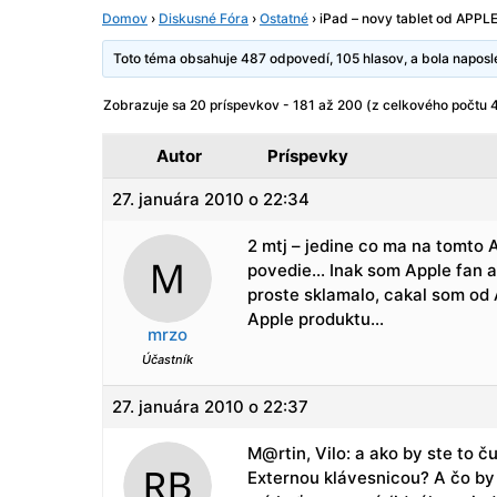
Domov
›
Diskusné Fóra
›
Ostatné
›
iPad – novy tablet od APPL
Toto téma obsahuje 487 odpovedí, 105 hlasov, a bola napo
Zobrazuje sa 20 príspevkov - 181 až 200 (z celkového počtu 
Autor
Príspevky
27. januára 2010 o 22:34
2 mtj – jedine co ma na tomto 
povedie… Inak som Apple fan a 
proste sklamalo, cakal som od 
Apple produktu…
mrzo
Účastník
27. januára 2010 o 22:37
M@rtin, Vilo: a ako by ste to 
Externou klávesnicou? A čo by 