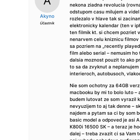
nekona ziadna revolucia (rovna
odstupom casu milujem a videl s
Akyno
rozlezalo v hlave tak si zacin
Účastník
elektronicky kalendar (ten v i
ten filmik kt. si chcem pozriet
nenarvem celu kniznicu filmov
sa pozriem na „recently played
film alebo serial – nemusim ho
dalsia moznost pouzit to ako p
to sa da zvyknut a neplanujem 
interieroch, autobusoch, vlako
Nie som ochotny za 64GB verz
macbooku by mi to bolo luto – 
budem lutovat ze som vyrazil
nevyuzijem to aj tak denne – sk
najdem a pytam sa ci by som b
basic model a odpoved je asi 
K800i 16500 SK – a teraz je ho
dalej – treba zvazit ci sa Vam t