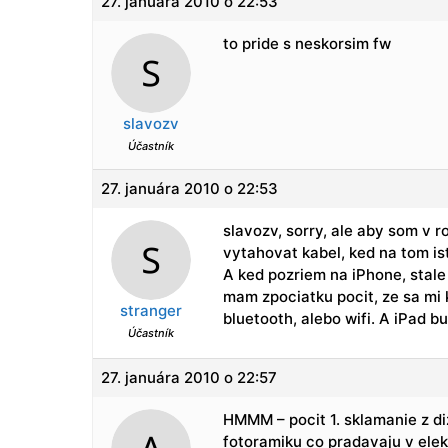
27. januára 2010 o 22:53
to pride s neskorsim fw
slavozv
Účastník
27. januára 2010 o 22:53
slavozv, sorry, ale aby som v 
vytahovat kabel, ked na tom i
A ked pozriem na iPhone, stale 
mam zpociatku pocit, ze sa m
stranger
bluetooth, alebo wifi. A iPad 
Účastník
27. januára 2010 o 22:57
HMMM – pocit 1. sklamanie z di
fotoramiku co pradavaju v elek