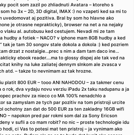
ky pocit som zazil po zhliadnuti Avatara – ktoreho s
om ho 3x – 2D, 3D digital, IMAX :) no vzapeti ked sa mi to
am uvedomovat aj pozitiva. Bral by som ho hlavne ako
phone je otrasne neprakticky), browser na net a na nejaky
 vo vlaku al. autobusu ked cestujem. Nevadi mi ze tam
 a hudby a fotiek – NACO? v iphone mam 8GB hudby a ked
“ tak je tam 30 songov stale dokola a dokola :) ked pozriem
 tam drzat z nostalgie…prec s nim a dam tam daco ine…
rakticky ebook reader….ma to glossy dispej ale tak ved na
citat knihy na luke zaliatej dennym slnkom ale zvasca v
ch atd. – takze to nevnimam az tak hrozne.
iu platit 800 EUR – tooo ANI NAHODOU – za takmer cenu
a o rok, dva vydaju novu verziu iPadu 2x taku nadupanu a ja
 kopec prachov za nieco co MA 100% nenadchlo a
or sa zamyslam ze tych par pozitiv na tom pristroji urcite
ol ochotny zan dat do 500 EUR za ten zakladny 16GB wifi
ANO – napokon pred par rokmi som dal za Sony Ericson
deny v sufli a co mam robit? no nic – proste technologie idu
o hodi, ci Vas to potesi mat ten pristroj – ja vynimam ako