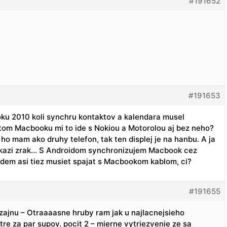
#191652
#191653
roku 2010 koli synchru kontaktov a kalendara musel
stom Macbooku mi to ide s Nokiou a Motorolou aj bez neho?
ho mam ako druhy telefon, tak ten displej je na hanbu. A ja
i kazi zrak… S Androidom synchronizujem Macbook cez
budem asi tiez musiet spajat s Macbookom kablom, ci?
#191655
zajnu – Otraaaasne hruby ram jak u najlacnejsieho
tre za par supov. pocit 2 – mierne vytriezvenie ze sa