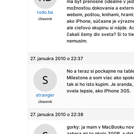
má byť prenosné (ideálne v je
možnosťou dokovania a externej
rudo.ba
webom, poštou, knihami, hrami,
Účastník
ako iPhone, súčasne je výraz
ale cieľovú skupinu si nájde. A
čakali ôsmy div sveta? Si to t
nemusím.
27. januára 2010 o 22:37
No a teraz si pockajme na tab
Milestone a som viac ako spokoj
tak si ho isto kupim. Je sran
ovela lepsie, ako iPhone 3GS.
stranger
Účastník
27. januára 2010 o 22:38
gorky: ja mam v MacBooku nove
zabera mi to qkolo 30GB, a da