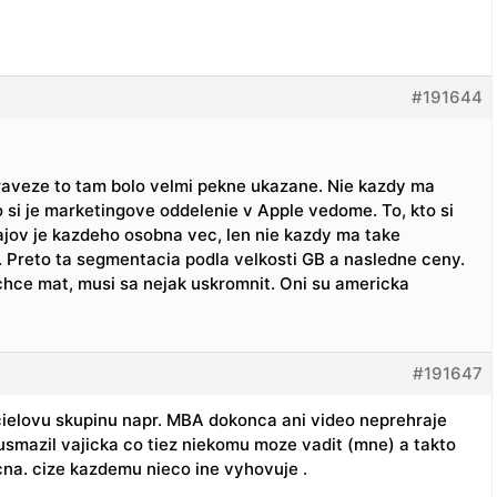
#191644
aveze to tam bolo velmi pekne ukazane. Nie kazdy ma
si je marketingove oddelenie v Apple vedome. To, kto si
ajov je kazdeho osobna vec, len nie kazdy ma take
. Preto ta segmentacia podla velkosti GB a nasledne ceny.
chce mat, musi sa nejak uskromnit. Oni su americka
#191647
 cielovu skupinu napr. MBA dokonca ani video neprehraje
smazil vajicka co tiez niekomu moze vadit (mne) a takto
na. cize kazdemu nieco ine vyhovuje .