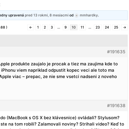
E
sledny upravená
pred 13 rokmi, 8 mesiacmi
od
mmhardky
.
488 )
←
1
2
3
…
9
10
11
…
23
24
25
→
#191635
Apple produkte zaujalo je procak a tiez ma zaujima kde to
iPhonu viem napriklad odpustit kopec veci ale toto ma
Apple viac – prepac, ze nie sme vsetci nadseni z noveho
#191638
čudo (MacBook s OS X bez klávesnice) ovládali? Stylusom?
ste na tom robili? Zalamovali noviny? Strihali video? Keď to