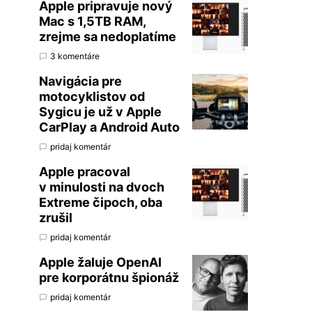
Apple pripravuje nový
Mac s 1,5TB RAM,
zrejme sa nedoplatíme
3 komentáre
Navigácia pre
motocyklistov od
Sygicu je už v Apple
CarPlay a Android Auto
pridaj komentár
Apple pracoval
v minulosti na dvoch
Extreme čipoch, oba
zrušil
pridaj komentár
Apple žaluje OpenAI
pre korporátnu špionáž
pridaj komentár