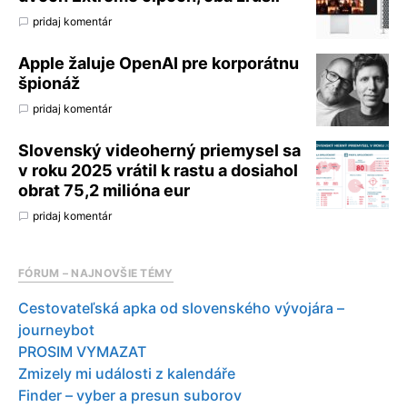
pridaj komentár
Apple žaluje OpenAI pre korporátnu
špionáž
pridaj komentár
Slovenský videoherný priemysel sa
v roku 2025 vrátil k rastu a dosiahol
obrat 75,2 milióna eur
pridaj komentár
FÓRUM – NAJNOVŠIE TÉMY
Cestovateľská apka od slovenského vývojára –
journeybot
PROSIM VYMAZAT
Zmizely mi události z kalendáře
Finder – vyber a presun suborov