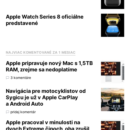
Apple Watch Series 8 oficiálne
predstavené
NAJVIAC KOMENTOVANÉ ZA 1 MESIAC
Apple pripravuje nový Mac s 1,5TB
RAM, zrejme sa nedoplatíme
3 komentáre
Navigácia pre motocyklistov od
Sygicu je už v Apple CarPlay
a Android Auto
pridaj komentár
Apple pracoval v minulosti na
dvoch Extreme čipoch, oba zrušil