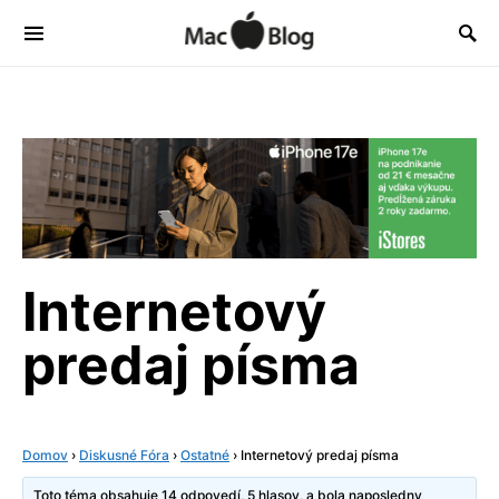
Internetový
predaj písma
Domov
›
Diskusné Fóra
›
Ostatné
›
Internetový predaj písma
Toto téma obsahuje 14 odpovedí, 5 hlasov, a bola naposledny