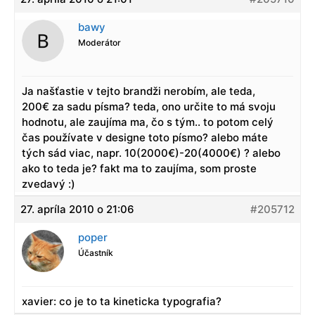
bawy
Moderátor
Ja našťastie v tejto brandži nerobím, ale teda,
200€ za sadu písma? teda, ono určite to má svoju
hodnotu, ale zaujíma ma, čo s tým.. to potom celý
čas používate v designe toto písmo? alebo máte
tých sád viac, napr. 10(2000€)-20(4000€) ? alebo
ako to teda je? fakt ma to zaujíma, som proste
zvedavý :)
27. apríla 2010 o 21:06
#205712
poper
Účastník
xavier: co je to ta kineticka typografia?