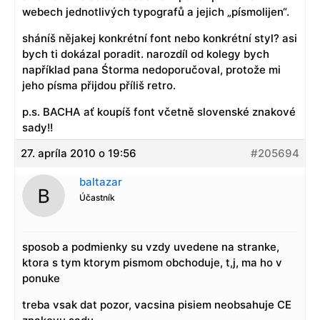
webech jednotlivých typografů a jejich „písmolijen“.
sháníš nějakej konkrétní font nebo konkrétní styl? asi
bych ti dokázal poradit. narozdíl od kolegy bych
například pana Śtorma nedoporučoval, protože mi
jeho písma přijdou příliš retro.
p.s. BACHA ať koupíš font včetně slovenské znakové
sady!!
27. apríla 2010 o 19:56
#205694
baltazar
Účastník
sposob a podmienky su vzdy uvedene na stranke,
ktora s tym ktorym pismom obchoduje, t,j, ma ho v
ponuke
treba vsak dat pozor, vacsina pisiem neobsahuje CE