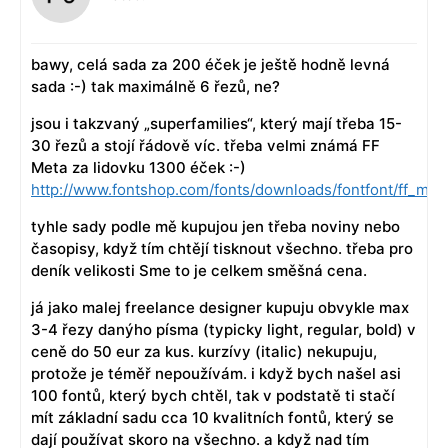
bawy, celá sada za 200 éček je ještě hodně levná
sada :-) tak maximálně 6 řezů, ne?
jsou i takzvaný „superfamilies“, který mají třeba 15-
30 řezů a stojí řádově víc. třeba velmi známá FF
Meta za lidovku 1300 éček :-)
http://www.fontshop.com/fonts/downloads/fontfont/ff_meta
tyhle sady podle mě kupujou jen třeba noviny nebo
časopisy, když tím chtějí tisknout všechno. třeba pro
deník velikosti Sme to je celkem směšná cena.
já jako malej freelance designer kupuju obvykle max
3-4 řezy danýho písma (typicky light, regular, bold) v
ceně do 50 eur za kus. kurzívy (italic) nekupuju,
protože je téměř nepoužívám. i když bych našel asi
100 fontů, který bych chtěl, tak v podstatě ti stačí
mít základní sadu cca 10 kvalitních fontů, který se
dají používat skoro na všechno. a když nad tím