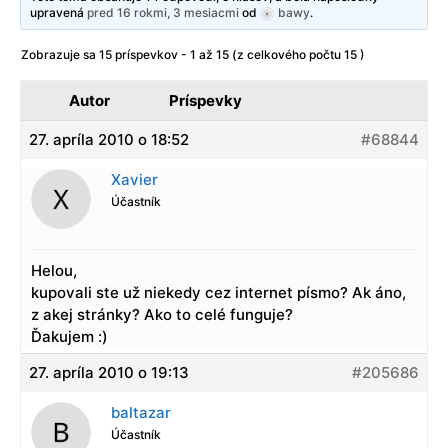
upravená
pred 16 rokmi, 3 mesiacmi
od
bawy
.
Zobrazuje sa 15 príspevkov - 1 až 15 (z celkového počtu 15 )
Autor
Príspevky
27. apríla 2010 o 18:52
#68844
Xavier
Účastník
Helou,
kupovali ste už niekedy cez internet písmo? Ak áno,
z akej stránky? Ako to celé funguje?
Ďakujem :)
27. apríla 2010 o 19:13
#205686
baltazar
Účastník