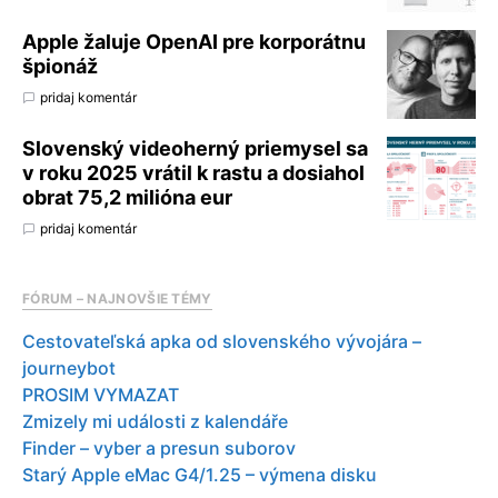
Apple žaluje OpenAI pre korporátnu
špionáž
pridaj komentár
Slovenský videoherný priemysel sa
v roku 2025 vrátil k rastu a dosiahol
obrat 75,2 milióna eur
pridaj komentár
FÓRUM – NAJNOVŠIE TÉMY
Cestovateľská apka od slovenského vývojára –
journeybot
PROSIM VYMAZAT
Zmizely mi události z kalendáře
Finder – vyber a presun suborov
Starý Apple eMac G4/1.25 – výmena disku