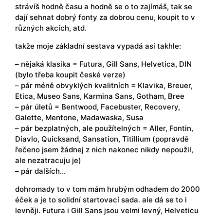
strávíš hodně času a hodně se o to zajímáš, tak se
dají sehnat dobrý fonty za dobrou cenu, koupit to v
různých akcích, atd.
takže moje základní sestava vypadá asi takhle:
– nějaká klasika = Futura, Gill Sans, Helvetica, DIN
(bylo třeba koupit české verze)
– pár méně obvyklých kvalitních = Klavika, Breuer,
Etica, Museo Sans, Karmina Sans, Gotham, Bree
– pár úletů = Bentwood, Facebuster, Recovery,
Galette, Mentone, Madawaska, Susa
– pár bezplatných, ale použítelných = Aller, Fontin,
Diavlo, Quicksand, Sansation, Titillium (popravdě
řečeno jsem žádnej z nich nakonec nikdy nepoužil,
ale nezatracuju je)
– pár dalších…
dohromady to v tom mám hrubým odhadem do 2000
éček a je to solidní startovací sada. ale dá se to i
levněji. Futura i Gill Sans jsou velmi levný, Helveticu