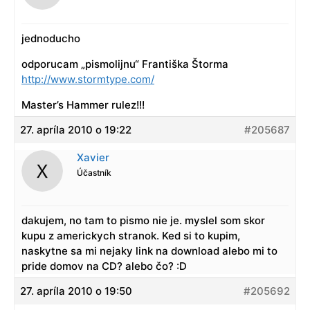
jednoducho
odporucam „pismolijnu“ Františka Štorma
http://www.stormtype.com/
Master’s Hammer rulez!!!
27. apríla 2010 o 19:22
#205687
Xavier
Účastník
dakujem, no tam to pismo nie je. myslel som skor
kupu z americkych stranok. Ked si to kupim,
naskytne sa mi nejaky link na download alebo mi to
pride domov na CD? alebo čo? :D
27. apríla 2010 o 19:50
#205692