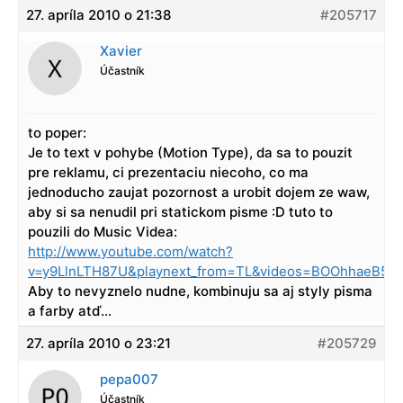
27. apríla 2010 o 21:38
#205717
Xavier
Účastník
to poper:
Je to text v pohybe (Motion Type), da sa to pouzit
pre reklamu, ci prezentaciu niecoho, co ma
jednoducho zaujat pozornost a urobit dojem ze waw,
aby si sa nenudil pri statickom pisme :D tuto to
pouzili do Music Videa:
http://www.youtube.com/watch?
v=y9LlnLTH87U&playnext_from=TL&videos=BOOhhaeB5x
Aby to nevyznelo nudne, kombinuju sa aj styly pisma
a farby atď…
27. apríla 2010 o 23:21
#205729
pepa007
Účastník