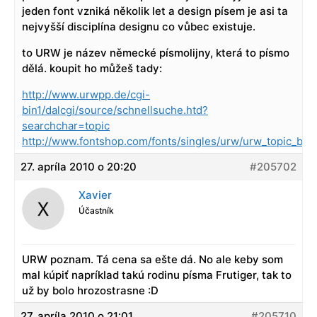
jeden font vzniká několik let a design písem je asi ta
nejvyšší disciplína designu co vůbec existuje.
to URW je název německé písmolijny, která to písmo
dělá. koupit ho můžeš tady:
http://www.urwpp.de/cgi-
bin1/dalcgi/source/schnellsuche.htd?
searchchar=topic
http://www.fontshop.com/fonts/singles/urw/urw_topic_bold
27. apríla 2010 o 20:20
#205702
Xavier
Účastník
URW poznam. Tá cena sa ešte dá. No ale keby som
mal kúpiť napríklad takú rodinu písma Frutiger, tak to
už by bolo hrozostrasne :D
27. apríla 2010 o 21:01
#205710