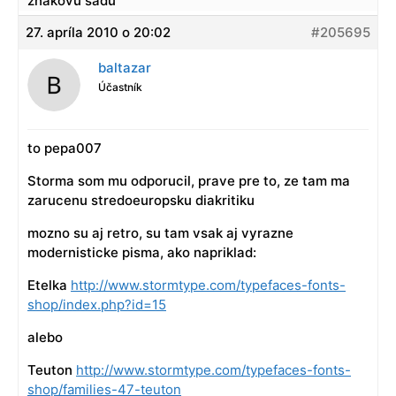
znakovu sadu
27. apríla 2010 o 20:02
#205695
baltazar
Účastník
to pepa007
Storma som mu odporucil, prave pre to, ze tam ma
zarucenu stredoeuropsku diakritiku
mozno su aj retro, su tam vsak aj vyrazne
modernisticke pisma, ako napriklad:
Etelka
http://www.stormtype.com/typefaces-fonts-
shop/index.php?id=15
alebo
Teuton
http://www.stormtype.com/typefaces-fonts-
shop/families-47-teuton