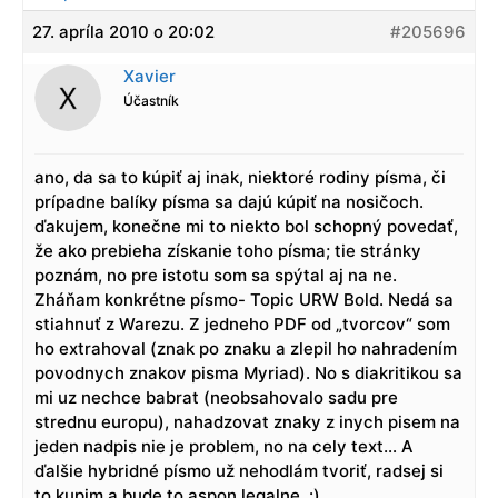
27. apríla 2010 o 20:02
#205696
Xavier
Účastník
ano, da sa to kúpiť aj inak, niektoré rodiny písma, či
prípadne balíky písma sa dajú kúpiť na nosičoch.
ďakujem, konečne mi to niekto bol schopný povedať,
že ako prebieha získanie toho písma; tie stránky
poznám, no pre istotu som sa spýtal aj na ne.
Zháňam konkrétne písmo- Topic URW Bold. Nedá sa
stiahnuť z Warezu. Z jedneho PDF od „tvorcov“ som
ho extrahoval (znak po znaku a zlepil ho nahradením
povodnych znakov pisma Myriad). No s diakritikou sa
mi uz nechce babrat (neobsahovalo sadu pre
strednu europu), nahadzovat znaky z inych pisem na
jeden nadpis nie je problem, no na cely text… A
ďalšie hybridné písmo už nehodlám tvoriť, radsej si
to kupim a bude to aspon legalne. :)