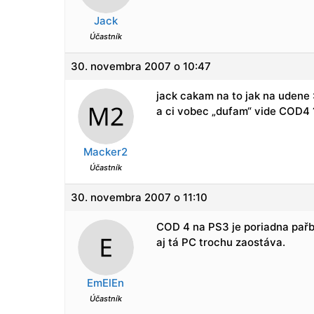
Jack
Účastník
30. novembra 2007 o 10:47
jack cakam na to jak na udene 
a ci vobec „dufam“ vide COD4 
Macker2
Účastník
30. novembra 2007 o 11:10
COD 4 na PS3 je poriadna pařb
aj tá PC trochu zaostáva.
EmElEn
Účastník