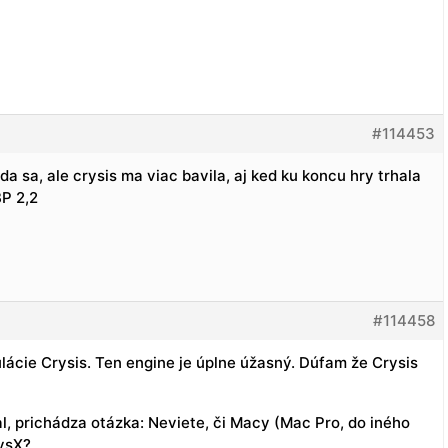
#114453
sa, ale crysis ma viac bavila, aj ked ku koncu hry trhala
P 2,2
#114458
lácie Crysis. Ten engine je úplne úžasný. Dúfam že Crysis
l, prichádza otázka: Neviete, či Macy (Mac Pro, do iného
ysX?