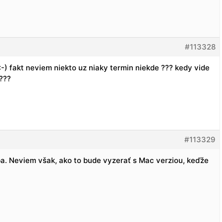
#113328
:-) fakt neviem niekto uz niaky termin niekde ??? kedy vide
???
#113329
a. Neviem však, ako to bude vyzerať s Mac verziou, keďže