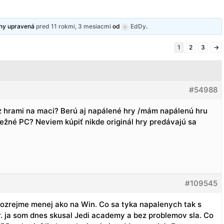
dny upravená
pred 11 rokmi, 3 mesiacmi
od
EdDy
.
1
2
3
→
#54988
o z hrami na maci? Berú aj napálené hry /mám napálenú hru
ežné PC? Neviem kúpiť nikde originál hry predávajú sa
#109545
amozrejme menej ako na Win. Co sa tyka napalenych tak s
r. ja som dnes skusal Jedi academy a bez problemov sla. Co