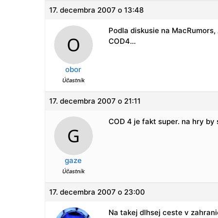
17. decembra 2007 o 13:48
Podla diskusie na MacRumors, 
COD4…
obor
Účastník
17. decembra 2007 o 21:11
COD 4 je fakt super. na hry b
gaze
Účastník
17. decembra 2007 o 23:00
Na takej dlhsej ceste v zahran