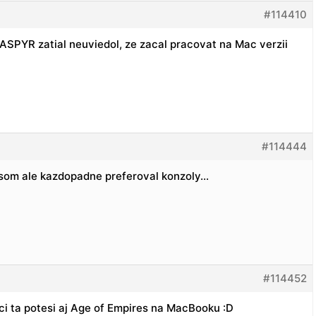
#114410
ASPYR zatial neuviedol, ze zacal pracovat na Mac verzii
#114444
y som ale kazdopadne preferoval konzoly…
#114452
ici ta potesi aj Age of Empires na MacBooku :D