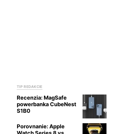
TIP REDAKCIE
Recenzia: MagSafe
powerbanka CubeNest
S1B0
Porovnanie: Apple
Watch Series 8 vs.