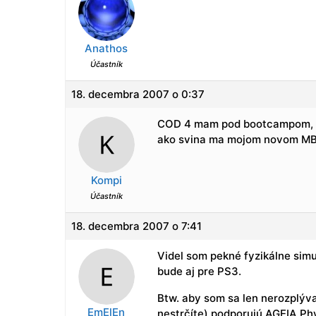
Anathos
Účastník
18. decembra 2007 o 0:37
COD 4 mam pod bootcampom, da 
ako svina ma mojom novom MB
Kompi
Účastník
18. decembra 2007 o 7:41
Videl som pekné fyzikálne simu
bude aj pre PS3.
Btw. aby som sa len nerozplýva
EmElEn
nestrčíte) podporujú AGEIA Ph