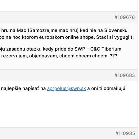
#109676
k hru na Mac (Samozrejme mac hru) ked nie na Slovensku
o na hoc ktorom europskom online shope. Staci si vyguglit.
oju zasadnu otazku kedy pride do SWP – C&C Tiberium
i rezervujem, objednavam, chcem chcem chcem. ???
#109683
 najlepšie napísať na
aprpolus@swp.sk
a oni ti odmailujú
#110935