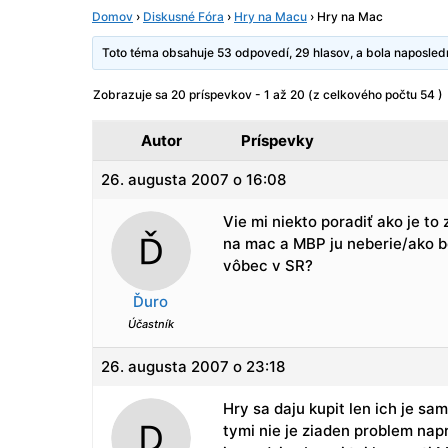
Domov
›
Diskusné Fóra
›
Hry na Macu
›
Hry na Mac
Toto téma obsahuje 53 odpovedí, 29 hlasov, a bola naposle
Zobrazuje sa 20 príspevkov - 1 až 20 (z celkového počtu 54 )
Autor
Príspevky
26. augusta 2007 o 16:08
Vie mi niekto poradiť ako je t
na mac a MBP ju neberie/ako b
vôbec v SR?
Ďuro
Účastník
26. augusta 2007 o 23:18
Hry sa daju kupit len ich je s
tymi nie je ziaden problem nap