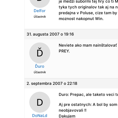
je medzi subormi tej hry co ti M
tyka tych originalov tak aj na
Delfor
predajna v Poluse, cize tam b
Účastník
moznost nakopnut Win.
31. augusta 2007 o 19:16
Neviete ako mam nainštalovať 
PREY.
Ďuro
Účastník
2. septembra 2007 o 22:18
Duro: Prepac, ale taketo veci
Aj pre ostatnych: A bol by som
neobjavovali !!
DoNaLd
Dakujem