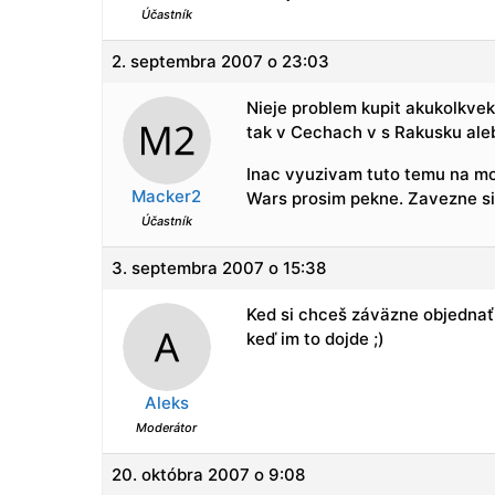
Účastník
2. septembra 2007 o 23:03
Nieje problem kupit akukolkve
tak v Cechach v s Rakusku aleb
Inac vyuzivam tuto temu na m
Macker2
Wars prosim pekne. Zavezne s
Účastník
3. septembra 2007 o 15:38
Ked si chceš záväzne objednať
keď im to dojde ;)
Aleks
Moderátor
20. októbra 2007 o 9:08