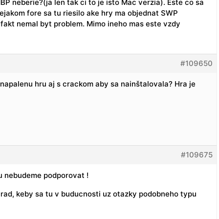
BP neberie?(ja len tak ci to je isto Mac verzia). Este co sa
 nejakom fore sa tu riesilo ake hry ma objednat SWP
y fakt nemal byt problem. Mimo ineho mas este vzdy
#109650
napalenu hru aj s crackom aby sa nainštalovala? Hra je
#109675
 tu nebudeme podporovat !
 rad, keby sa tu v buducnosti uz otazky podobneho typu