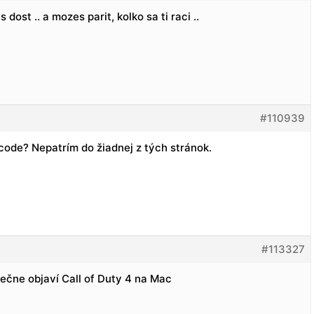
ost .. a mozes parit, kolko sa ti raci ..
#110939
code? Nepatrím do žiadnej z tých stránok.
#113327
čne objaví Call of Duty 4 na Mac