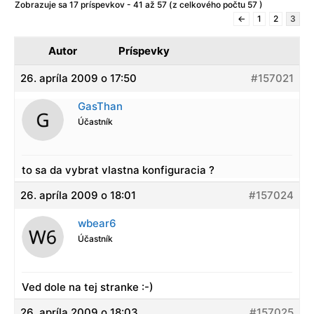
Zobrazuje sa 17 príspevkov - 41 až 57 (z celkového počtu 57 )
←
1
2
3
Autor
Príspevky
26. apríla 2009 o 17:50
#157021
GasThan
Účastník
to sa da vybrat vlastna konfiguracia ?
26. apríla 2009 o 18:01
#157024
wbear6
Účastník
Ved dole na tej stranke :-)
26. apríla 2009 o 18:03
#157025