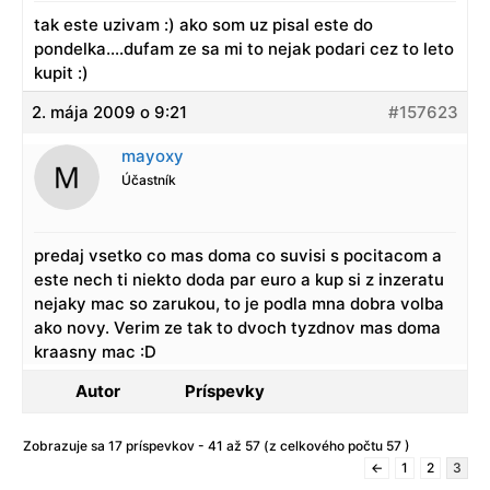
tak este uzivam :) ako som uz pisal este do
pondelka….dufam ze sa mi to nejak podari cez to leto
kupit :)
2. mája 2009 o 9:21
#157623
mayoxy
Účastník
predaj vsetko co mas doma co suvisi s pocitacom a
este nech ti niekto doda par euro a kup si z inzeratu
nejaky mac so zarukou, to je podla mna dobra volba
ako novy. Verim ze tak to dvoch tyzdnov mas doma
kraasny mac :D
Autor
Príspevky
Zobrazuje sa 17 príspevkov - 41 až 57 (z celkového počtu 57 )
←
1
2
3