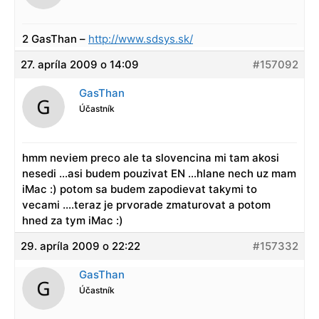
2 GasThan –
http://www.sdsys.sk/
27. apríla 2009 o 14:09
#157092
GasThan
Účastník
hmm neviem preco ale ta slovencina mi tam akosi
nesedi …asi budem pouzivat EN …hlane nech uz mam
iMac :) potom sa budem zapodievat takymi to
vecami ….teraz je prvorade zmaturovat a potom
hned za tym iMac :)
29. apríla 2009 o 22:22
#157332
GasThan
Účastník