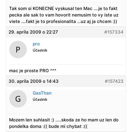
Tak som si KONECNE vyskusal ten Mac ….je to fakt
pecka ale sak to vam hovorit nemusim to vy iste uz
viete ….fakt je to profesionalita …uz aj ja chcem :))
29. apríla 2009 o 22:27
#157334
pro
Účastník
mac je proste PRO ^^^
30. apríla 2009 o 14:43
#157423
GasThan
Účastník
Mozem len suhlasit :) …..skoda ze ho mam uz len do
pondelka doma :(( bude mi chybat :((