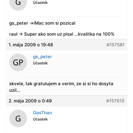
Účastník
gs_peter ->iMac som si pozical
raul -> Super ako som uz pisal …kvalitka na 100%
1. mája 2009 o 19:48
#157581
gs_peter
Účastník
skvele, tak gratulujem a verim, ze si si ho dosyta
uzil…
2. mája 2009 o 0:49
#157615
GasThan
Účastník