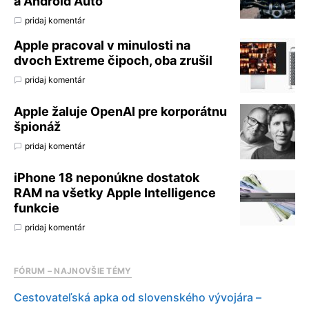
a Android Auto
pridaj komentár
Apple pracoval v minulosti na
dvoch Extreme čipoch, oba zrušil
pridaj komentár
Apple žaluje OpenAI pre korporátnu
špionáž
pridaj komentár
iPhone 18 neponúkne dostatok
RAM na všetky Apple Intelligence
funkcie
pridaj komentár
FÓRUM – NAJNOVŠIE TÉMY
Cestovateľská apka od slovenského vývojára –