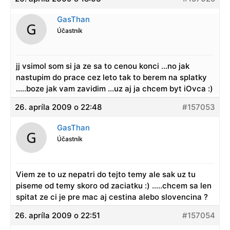
GasThan
Účastník
jj vsimol som si ja ze sa to cenou konci …no jak
nastupim do prace cez leto tak to berem na splatky
…..boze jak vam zavidim …uz aj ja chcem byt iOvca :)
26. apríla 2009 o 22:48
#157053
GasThan
Účastník
Viem ze to uz nepatri do tejto temy ale sak uz tu
piseme od temy skoro od zaciatku :) …..chcem sa len
spitat ze ci je pre mac aj cestina alebo slovencina ?
26. apríla 2009 o 22:51
#157054