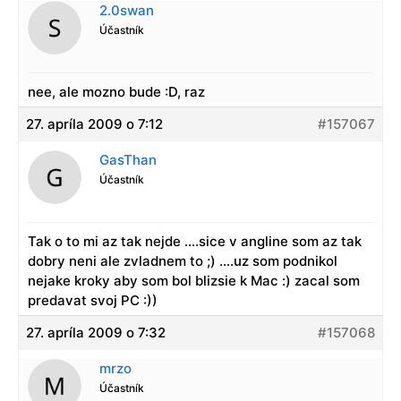
2.0swan
Účastník
nee, ale mozno bude :D, raz
27. apríla 2009 o 7:12
#157067
GasThan
Účastník
Tak o to mi az tak nejde ….sice v angline som az tak
dobry neni ale zvladnem to ;) ….uz som podnikol
nejake kroky aby som bol blizsie k Mac :) zacal som
predavat svoj PC :))
27. apríla 2009 o 7:32
#157068
mrzo
Účastník