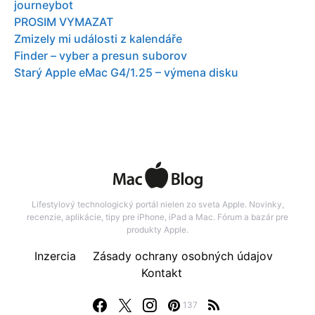
journeybot
PROSIM VYMAZAT
Zmizely mi události z kalendáře
Finder – vyber a presun suborov
Starý Apple eMac G4/1.25 – výmena disku
Lifestylový technologický portál nielen zo sveta Apple. Novinky,
recenzie, aplikácie, tipy pre iPhone, iPad a Mac. Fórum a bazár pre
produkty Apple.
Inzercia
Zásady ochrany osobných údajov
Kontakt
137