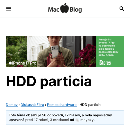
HDD particia
Domov
›
Diskusné Fóra
›
Pomoc: hardware
›
HDD particia
Toto téma obsahuje 56 odpovedí, 12 hlasov, a bola naposledny
upravená
pred 17 rokmi, 3 mesiacmi
od
mayoxy
.