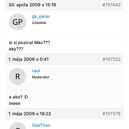
30. apríla 2009 o 15:19
#157442
gs_peter
Účastník
si si pozical Mac???
aky???
1. mája 2009 o 0:41
#157522
raul
Moderátor
a ako? :D
meee
1. mája 2009 o 19:22
#157576
GasThan