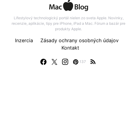
Lifestylový technologický portál nielen zo sveta Apple. Novinky,
recenzie, aplikácie, tipy pre iPhone, iPad a Mac. Fórum a bazár pre
produkty Apple.
Inzercia
Zásady ochrany osobných údajov
Kontakt
137