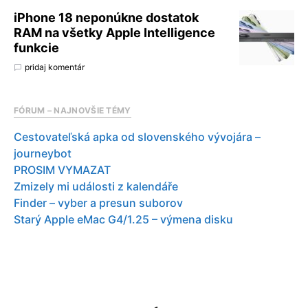
iPhone 18 neponúkne dostatok
RAM na všetky Apple Intelligence
funkcie
pridaj komentár
FÓRUM – NAJNOVŠIE TÉMY
Cestovateľská apka od slovenského vývojára –
journeybot
PROSIM VYMAZAT
Zmizely mi události z kalendáře
Finder – vyber a presun suborov
Starý Apple eMac G4/1.25 – výmena disku