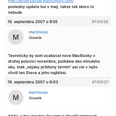
http://buyersguide.macrumors.com/
posledny update bol v maji, takze tak skoro to
nebude
19. septembra 2007 o 8:55
#110036
martinoza
Účastník
Teoreticky by som ocakaval nove MacBooky v
druhej polovici novembra, podobne ako minuleho
oku. Inak „nejaky priblizny termin“ asi vie v tejto
chvili len Steve a jeho najblizsi.
19. septembra 2007 o 9:03
#110037
martinoza
Účastník
Aleks, s tou zarukou by som si dovolil oponovat.