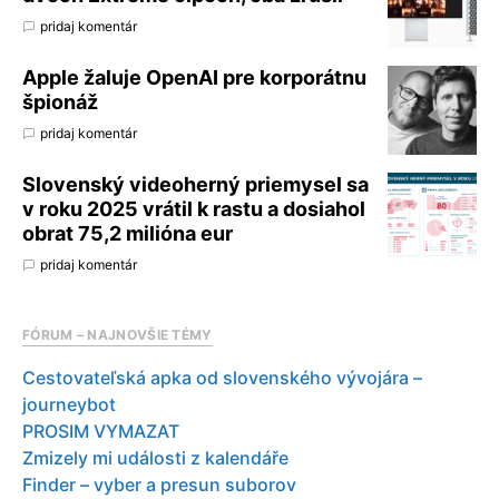
pridaj komentár
Apple žaluje OpenAI pre korporátnu
špionáž
pridaj komentár
Slovenský videoherný priemysel sa
v roku 2025 vrátil k rastu a dosiahol
obrat 75,2 milióna eur
pridaj komentár
FÓRUM – NAJNOVŠIE TÉMY
Cestovateľská apka od slovenského vývojára –
journeybot
PROSIM VYMAZAT
Zmizely mi události z kalendáře
Finder – vyber a presun suborov