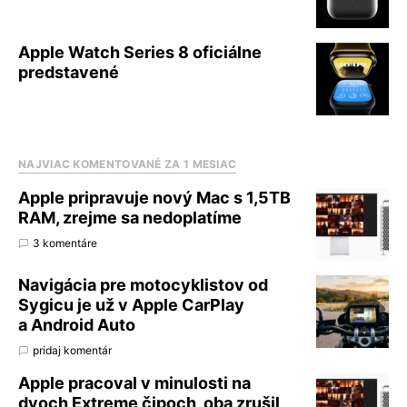
Apple Watch Series 8 oficiálne
predstavené
NAJVIAC KOMENTOVANÉ ZA 1 MESIAC
Apple pripravuje nový Mac s 1,5TB
RAM, zrejme sa nedoplatíme
3 komentáre
Navigácia pre motocyklistov od
Sygicu je už v Apple CarPlay
a Android Auto
pridaj komentár
Apple pracoval v minulosti na
dvoch Extreme čipoch, oba zrušil