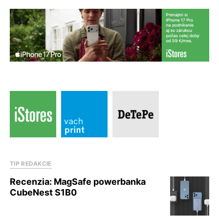
TIP REDAKCIE
Recenzia: MagSafe powerbanka
CubeNest S1B0