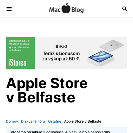
Apple Store
v Belfaste
Domov
›
Diskusné Fóra
›
Ostatné
›
Apple Store v Belfaste
Toto téma obsahuje 3 odpovede, 4 hlasy, a bola naposledny