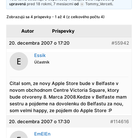
upravená
pred 18 rokmi, 7 mesiacmi
od
Tommy_Verceti
.
Zobrazujú sa 4 príspevky - 1 až 4 (z celkového počtu 4)
Autor
Príspevky
20. decembra 2007 o 17:20
#55942
Essik
Účastník
Cital som, ze novy Apple Store bude v Belfaste v
novom obchodnom Centre Victoria Square, ktory
bude otvoreny 8. Marca 2008.Kedze v Belfaste mam
sestru a pojdeme na dovolenku do Belfastu za nou,
som velmi happy, ze pojdem do Apple Store :P
20. decembra 2007 o 17:30
#114616
EmElEn