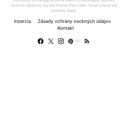
Lifestylový technologický portál nielen zo sveta Apple. Novinky,
recenzie, aplikácie, tipy pre iPhone, iPad a Mac. Fórum a bazár pre
produkty Apple.
Inzercia
Zásady ochrany osobných údajov
Kontakt
137