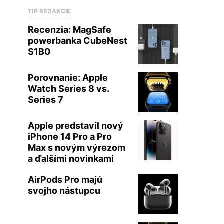
TIP REDAKCIE
Recenzia: MagSafe
powerbanka CubeNest
S1B0
Porovnanie: Apple
Watch Series 8 vs.
Series 7
Apple predstavil nový
iPhone 14 Pro a Pro
Max s novým výrezom
a ďalšími novinkami
AirPods Pro majú
svojho nástupcu