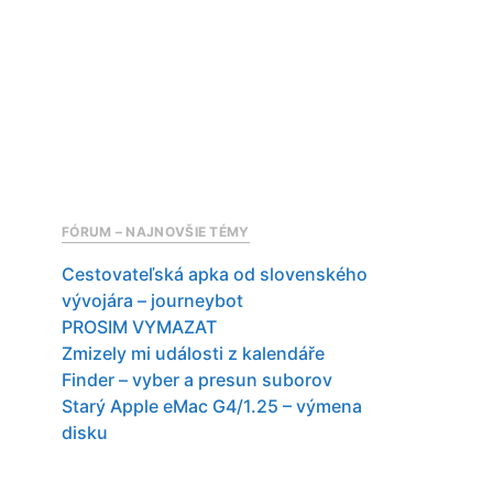
FÓRUM – NAJNOVŠIE TÉMY
Cestovateľská apka od slovenského
vývojára – journeybot
PROSIM VYMAZAT
Zmizely mi události z kalendáře
Finder – vyber a presun suborov
Starý Apple eMac G4/1.25 – výmena
disku