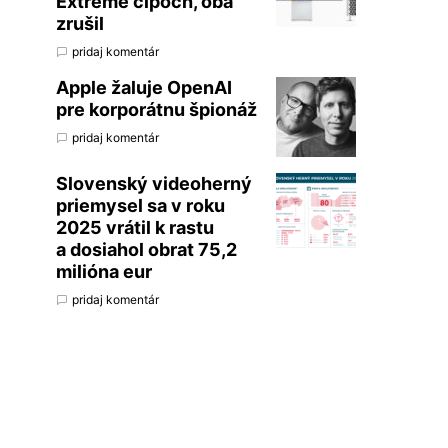
Extreme čipoch, oba
zrušil
pridaj komentár
Apple žaluje OpenAI
pre korporátnu špionáž
pridaj komentár
Slovenský videoherný
priemysel sa v roku
2025 vrátil k rastu
a dosiahol obrat 75,2
milióna eur
pridaj komentár