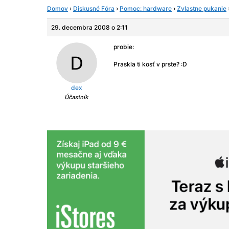
Domov
›
Diskusné Fóra
›
Pomoc: hardware
›
Zvlastne pukanie
29. decembra 2008 o 2:11
probie:
Praskla ti kosť v prste? :D
dex
Účastník