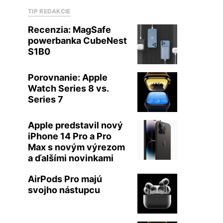
TIP REDAKCIE
Recenzia: MagSafe
powerbanka CubeNest
S1B0
Porovnanie: Apple
Watch Series 8 vs.
Series 7
Apple predstavil nový
iPhone 14 Pro a Pro
Max s novým výrezom
a ďalšími novinkami
AirPods Pro majú
svojho nástupcu