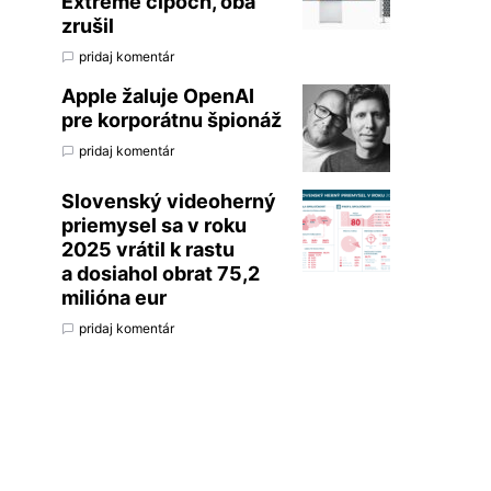
Extreme čipoch, oba
zrušil
pridaj komentár
Apple žaluje OpenAI
pre korporátnu špionáž
pridaj komentár
Slovenský videoherný
priemysel sa v roku
2025 vrátil k rastu
a dosiahol obrat 75,2
milióna eur
pridaj komentár