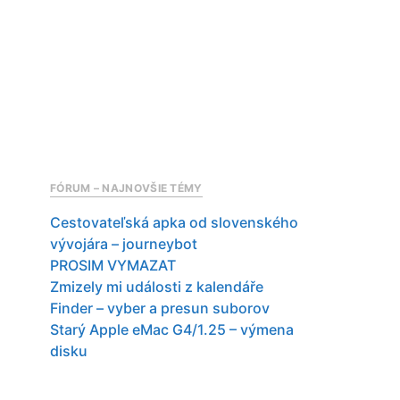
FÓRUM – NAJNOVŠIE TÉMY
Cestovateľská apka od slovenského
vývojára – journeybot
PROSIM VYMAZAT
Zmizely mi události z kalendáře
Finder – vyber a presun suborov
Starý Apple eMac G4/1.25 – výmena
disku