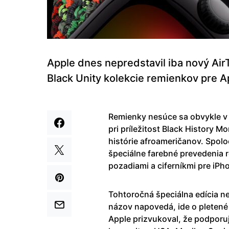
Apple dnes nepredstavil iba nový AirT
Black Unity kolekcie remienkov pre A
Remienky nesúce sa obvykle v 
pri príležitost Black History 
histórie afroameričanov. Spoloč
špeciálne farebné prevedenia 
pozadiami a ciferníkmi pre iPh
Tohtoročná špeciálna edícia n
názov napovedá, ide o pletené 
Apple prizvukoval, že podporu