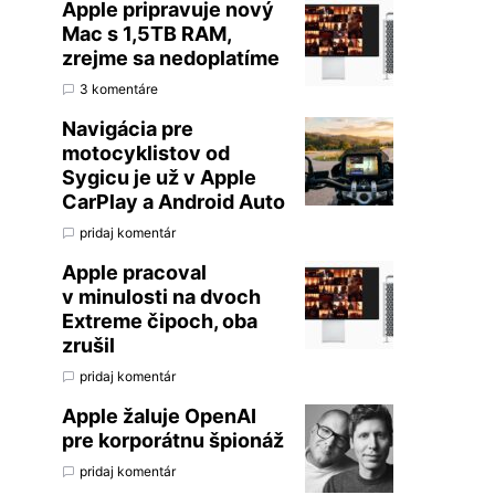
Apple pripravuje nový
Mac s 1,5TB RAM,
zrejme sa nedoplatíme
3 komentáre
Navigácia pre
motocyklistov od
Sygicu je už v Apple
CarPlay a Android Auto
pridaj komentár
Apple pracoval
v minulosti na dvoch
Extreme čipoch, oba
zrušil
pridaj komentár
Apple žaluje OpenAI
pre korporátnu špionáž
pridaj komentár