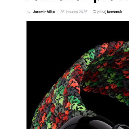
by
Jaromir Miko
26. januára 2026
pridaj komentár