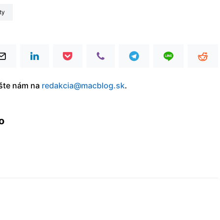
ty
íšte nám na
redakcia@macblog.sk
.
o