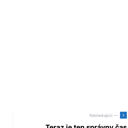
Následujúci —
Teraz je ten správny čas