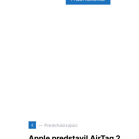
— Predchádzajúci
Apple predstavil AirTag 2.