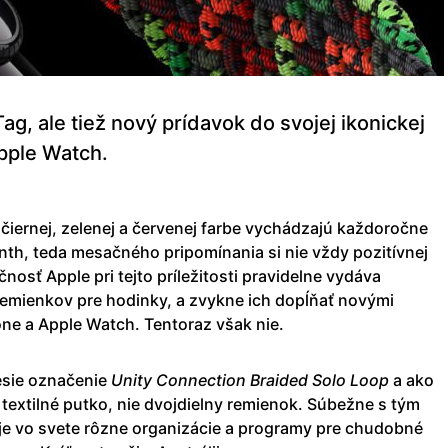
ag, ale tiež nový prídavok do svojej ikonickej
pple Watch.
čiernej, zelenej a červenej farbe vychádzajú každoročne
Month, teda mesačného pripomínania si nie vždy pozitívnej
nosť Apple pri tejto príležitosti pravidelne vydáva
remienkov pre hodinky, a zvykne ich dopĺňať novými
one a Apple Watch. Tentoraz však nie.
esie označenie
Unity Connection Braided Solo Loop
a ako
textilné putko, nie dvojdielny remienok. Súbežne s tým
je vo svete rôzne organizácie a programy pre chudobné