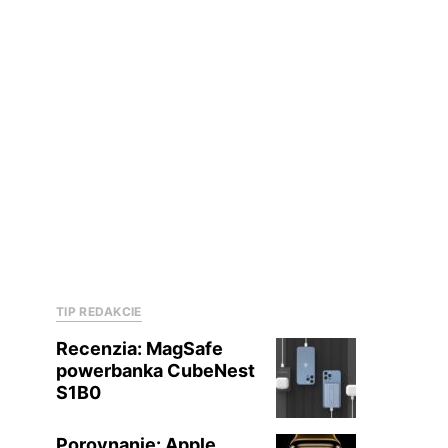
TIP REDAKCIE
Recenzia: MagSafe
powerbanka CubeNest
S1B0
Porovnanie: Apple