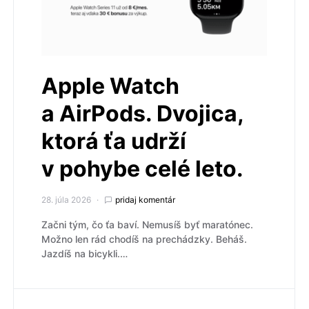
Apple Watch
a AirPods. Dvojica,
ktorá ťa udrží
v pohybe celé leto.
28. júla 2026
pridaj komentár
Začni tým, čo ťa baví. Nemusíš byť maratónec.
Možno len rád chodíš na prechádzky. Beháš.
Jazdíš na bicykli.…