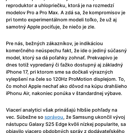
reproduktor a uhlopriečku, ktorá je na rozmedzí
modelov Pro a Pro Max. A zdá sa, že kompromisov je
pri tomto experimentálnom modeli toľko, že už aj
samotný Apple pociťuje, že niečo je zle.
Pre nás, bežných zákazníkov, je indikáciou
komerčného neúspechu fakt, že ide o jediný súčasný
model, ktorý sa dá poľahky zohnať. Prekvapivo je
dnes totiž vypredaný či ťažko dostupný aj základný
iPhone 17, pri ktorom sme sa dočkali výrazných
vylepšení na čele so 120Hz ProMotion displejom. To,
čo mohol Apple nechať ako dôvod na kúpu drahšieho
iPhonu Air, nakoniec ponúka v štandardnej výbave.
Viacerí analytici však prinášajú hlbšie pohľady na
vec. Súbežne so
správou
, že Samsung ukončil vývoj
nástupcu Galaxy S25 Edge kvôli nízkej popularite, sa
objavilo viacero obdobných správ z dodávateľského