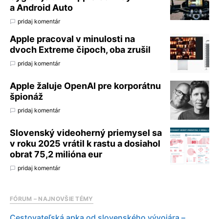
a Android Auto
pridaj komentár
Apple pracoval v minulosti na
dvoch Extreme čipoch, oba zrušil
pridaj komentár
Apple žaluje OpenAI pre korporátnu
špionáž
pridaj komentár
Slovenský videoherný priemysel sa
v roku 2025 vrátil k rastu a dosiahol
obrat 75,2 milióna eur
pridaj komentár
FÓRUM – NAJNOVŠIE TÉMY
Cestovateľská apka od slovenského vývojára –