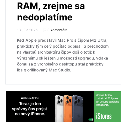
RAM, zrejme sa
nedoplatíme
13. júla 2026
3 komentáre
Keď Apple predstavil Mac Pro s čipom M2 Ultra,
prakticky tým celý počítač odpísal. S prechodom
na vlastnú architektúru čipov došlo totiž k
výraznému okliešteniu možností upgradu, vďaka
čomu sa z vrcholného desktopu stal prakticky
iba glorifikovaný Mac Studio.