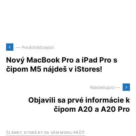
— Predchádzajúci
Nový MacBook Pro a iPad Pro s
čipom M5 nájdeš v iStores!
Následujúci —
Objavili sa prvé informácie k
čipom A20 a A20 Pro
ČLÁNKY, KTORÉ BY SA VÁM MOHLI PÁČIŤ