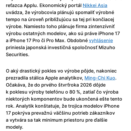
reťazca Applu. Ekonomický portál
Nikkei Asia
uvádza, že výrobcovia plánujú spomaliť výrobné
tempo na úroveň približujúcu sa tej pri končiacej
výrobe. Namiesto toho plánuje firma zintenzívniť
výrobu ostatných modelov, ako sú práve iPhone 17
a iPhone 17 Pro či Pro Max. Obdobné
vyhlásenie
priniesla japonská investičná spoločnosť Mizuho
Securities.
O aký drastický pokles vo výrobe pôjde, nakoniec
prezradila stálica Apple analytikov,
Ming-Chi Kuo
.
Očakáva, že do prvého štvrťroka 2026 dôjde
k poklesu výroby telefónu o 80 %, zatiaľ čo výroba
niektorých komponentov bude ukončená ešte tento
rok. Analytik konštatuje, že trojica modelov iPhone
17 pokrýva prevažnú väčšinu potrieb zákazníkov
a vytvára sa tak minimum priestoru pre ďalšie
modely.