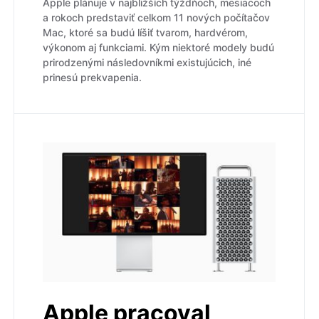
Apple plánuje v najbližších týždňoch, mesiacoch
a rokoch predstaviť celkom 11 nových počítačov
Mac, ktoré sa budú líšiť tvarom, hardvérom,
výkonom aj funkciami. Kým niektoré modely budú
prirodzenými následovníkmi existujúcich, iné
prinesú prekvapenia.
Apple pracoval