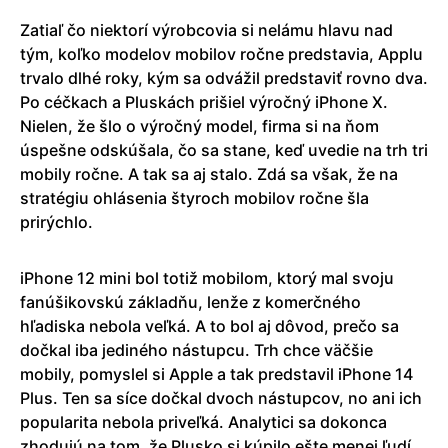
Zatiaľ čo niektorí výrobcovia si nelámu hlavu nad
tým, koľko modelov mobilov ročne predstavia, Applu
trvalo dlhé roky, kým sa odvážil predstaviť rovno dva.
Po céčkach a Pluskách prišiel výročný iPhone X.
Nielen, že šlo o výročný model, firma si na ňom
úspešne odskúšala, čo sa stane, keď uvedie na trh tri
mobily ročne. A tak sa aj stalo. Zdá sa však, že na
stratégiu ohlásenia štyroch mobilov ročne šla
prirýchlo.
iPhone 12 mini bol totiž mobilom, ktorý mal svoju
fanúšikovskú základňu, lenže z komerčného
hľadiska nebola veľká. A to bol aj dôvod, prečo sa
dočkal iba jediného nástupcu. Trh chce väčšie
mobily, pomyslel si Apple a tak predstavil iPhone 14
Plus. Ten sa síce dočkal dvoch nástupcov, no ani ich
popularita nebola priveľká. Analytici sa dokonca
zhodujú na tom, že Plusko si kúpilo ešte menej ľudí,