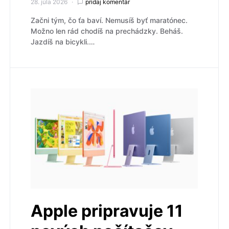
28. júla 2026
pridaj komentár
Začni tým, čo ťa baví. Nemusíš byť maratónec.
Možno len rád chodíš na prechádzky. Beháš.
Jazdíš na bicykli.…
Apple pripravuje 11