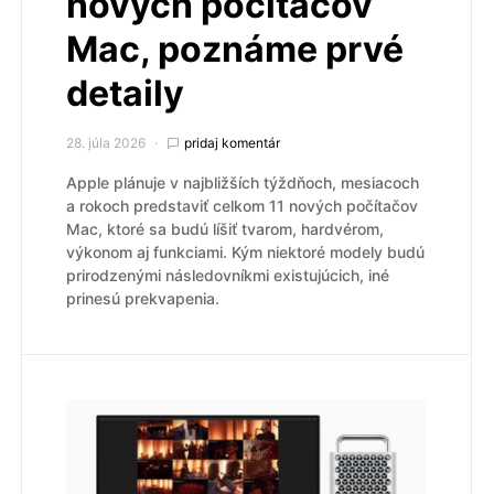
nových počítačov
Mac, poznáme prvé
detaily
28. júla 2026
pridaj komentár
Apple plánuje v najbližších týždňoch, mesiacoch
a rokoch predstaviť celkom 11 nových počítačov
Mac, ktoré sa budú líšiť tvarom, hardvérom,
výkonom aj funkciami. Kým niektoré modely budú
prirodzenými následovníkmi existujúcich, iné
prinesú prekvapenia.