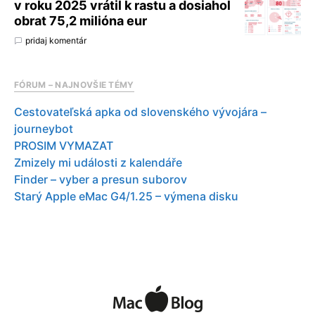
v roku 2025 vrátil k rastu a dosiahol
obrat 75,2 milióna eur
pridaj komentár
FÓRUM – NAJNOVŠIE TÉMY
Cestovateľská apka od slovenského vývojára –
journeybot
PROSIM VYMAZAT
Zmizely mi události z kalendáře
Finder – vyber a presun suborov
Starý Apple eMac G4/1.25 – výmena disku