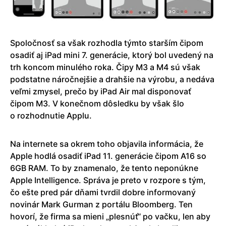
Spoločnosť sa však rozhodla týmto starším čipom
osadiť aj iPad mini 7. generácie, ktorý bol uvedený na
trh koncom minulého roka. Čipy M3 a M4 sú však
podstatne náročnejšie a drahšie na výrobu, a nedáva
veľmi zmysel, prečo by iPad Air mal disponovať
čipom M3. V konečnom dôsledku by však šlo
o rozhodnutie Applu.
Na internete sa okrem toho objavila informácia, že
Apple hodlá osadiť iPad 11. generácie čipom A16 so
6GB RAM. To by znamenalo, že tento neponúkne
Apple Intelligence. Správa je preto v rozpore s tým,
čo ešte pred pár dňami tvrdil dobre informovaný
novinár Mark Gurman z portálu Bloomberg. Ten
hovorí, že firma sa mieni „plesnúť“ po vačku, len aby