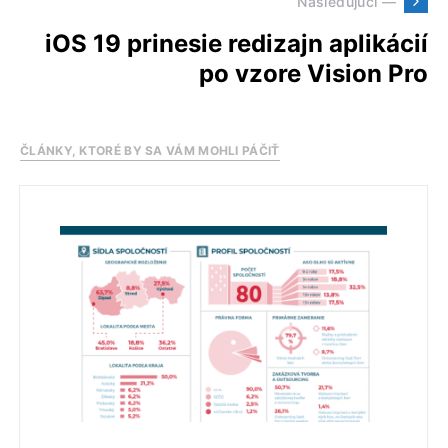
Následujúci —
iOS 19 prinesie redizajn aplikácií
po vzore Vision Pro
ČLÁNKY, KTORÉ BY SA VÁM MOHLI PÁČIŤ