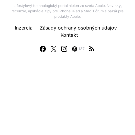
Lifestylový technologický portál nielen zo sveta Apple. Novinky,
recenzie, aplikácie, tipy pre iPhone, iPad a Mac. Fórum a bazár pre
produkty Apple.
Inzercia
Zásady ochrany osobných údajov
Kontakt
137