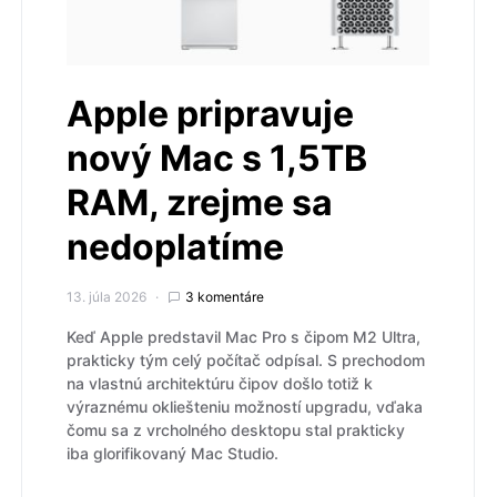
Apple pripravuje
nový Mac s 1,5TB
RAM, zrejme sa
nedoplatíme
13. júla 2026
3 komentáre
Keď Apple predstavil Mac Pro s čipom M2 Ultra,
prakticky tým celý počítač odpísal. S prechodom
na vlastnú architektúru čipov došlo totiž k
výraznému okliešteniu možností upgradu, vďaka
čomu sa z vrcholného desktopu stal prakticky
iba glorifikovaný Mac Studio.