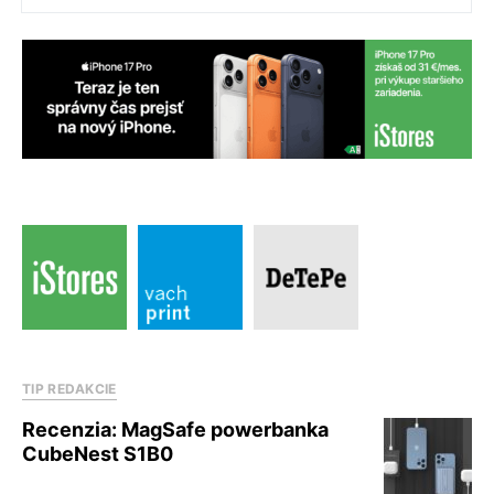
TIP REDAKCIE
Recenzia: MagSafe powerbanka
CubeNest S1B0