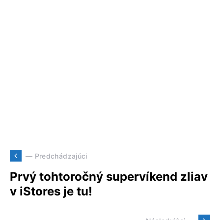
— Predchádzajúci
Prvý tohtoročný supervíkend zliav
v iStores je tu!