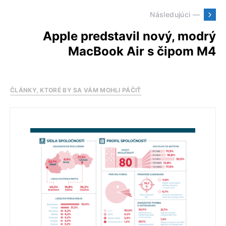
Následujúci —
Apple predstavil nový, modrý
MacBook Air s čipom M4
ČLÁNKY, KTORÉ BY SA VÁM MOHLI PÁČIŤ