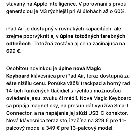
stavaný na Apple Intelligence. V porovnaní s prvou
generáciou je M3 rýchlejší pri AI úlohách až o 60%.
iPad Air je dostupný v rovnakých kapacitách, ale
zrejme poprvýkrát aj v
úplne totožných farebných
odtieňoch
. Totožná zostáva aj cena začínajúca na
699 €.
Osobitou novinkou je
úplne nová Magic
Keyboard
klávesnica pre iPad Air, teraz dostupná za
ešte nižšiu cenu. Ponúka väčší trackpad a horný rad
14-tich funkčných tlačidiel s rýchlou možnosťou
ovládania jasu, zvuku či médií. Nová Magic Keyboard
sa pripája magneticky, na presun dát využíva Smart
Connector, a na napájanie jej slúži USB-C konektor.
Nová klávesnica teraz stojí začína na 329 € pre 11-
palcový model a 349 € pre 13-palcový model.