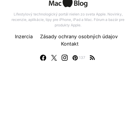
Lifestylový technologický portál nielen zo sveta Apple. Novinky,
recenzie, aplikácie, tipy pre iPhone, iPad a Mac. Fórum a bazár pre
produkty Apple.
Inzercia
Zásady ochrany osobných údajov
Kontakt
137