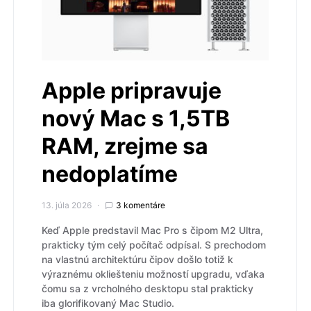
Apple pripravuje
nový Mac s 1,5TB
RAM, zrejme sa
nedoplatíme
13. júla 2026
3 komentáre
Keď Apple predstavil Mac Pro s čipom M2 Ultra,
prakticky tým celý počítač odpísal. S prechodom
na vlastnú architektúru čipov došlo totiž k
výraznému okliešteniu možností upgradu, vďaka
čomu sa z vrcholného desktopu stal prakticky
iba glorifikovaný Mac Studio.