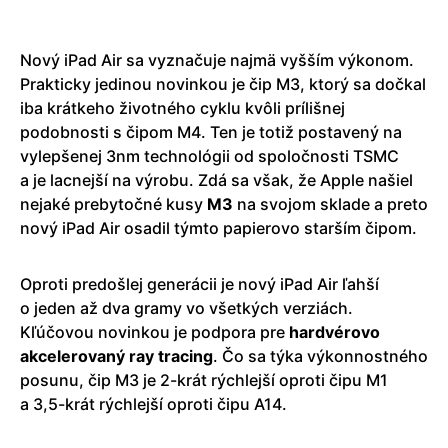
Nový iPad Air sa vyznačuje najmä vyšším výkonom.
Prakticky jedinou novinkou je čip M3, ktorý sa dočkal
iba krátkeho životného cyklu kvôli prílišnej
podobnosti s čipom M4. Ten je totiž postavený na
vylepšenej 3nm technológii od spoločnosti TSMC
a je lacnejší na výrobu. Zdá sa však, že Apple našiel
nejaké prebytočné kusy
M3
na svojom sklade a preto
nový iPad Air osadil týmto papierovo starším čipom.
Oproti predošlej generácii je nový iPad Air ľahší
o jeden až dva gramy vo všetkých verziách.
Kľúčovou novinkou je podpora pre
hardvérovo
akcelerovaný ray tracing
. Čo sa týka výkonnostného
posunu, čip M3 je 2-krát rýchlejší oproti čipu M1
a 3,5-krát rýchlejší oproti čipu A14.