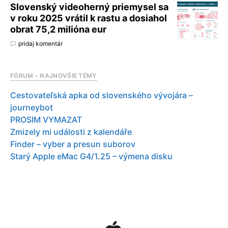
Slovenský videoherný priemysel sa
v roku 2025 vrátil k rastu a dosiahol
obrat 75,2 milióna eur
pridaj komentár
FÓRUM – NAJNOVŠIE TÉMY
Cestovateľská apka od slovenského vývojára –
journeybot
PROSIM VYMAZAT
Zmizely mi události z kalendáře
Finder – vyber a presun suborov
Starý Apple eMac G4/1.25 – výmena disku