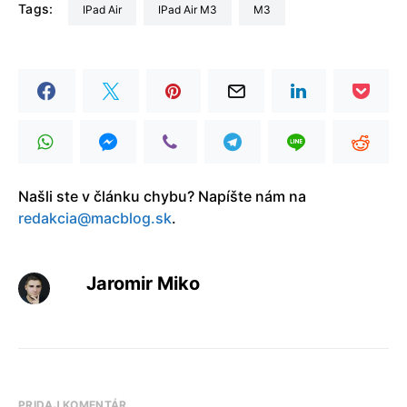
Tags:
iPad Air
iPad Air M3
M3
Našli ste v článku chybu? Napíšte nám na
redakcia@macblog.sk
.
Jaromir Miko
PRIDAJ KOMENTÁR