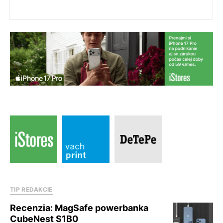
TIP REDAKCIE
Recenzia: MagSafe powerbanka
CubeNest S1B0