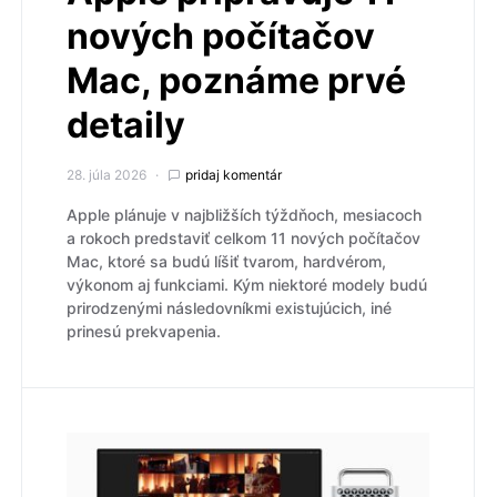
nových počítačov
Mac, poznáme prvé
detaily
28. júla 2026
pridaj komentár
Apple plánuje v najbližších týždňoch, mesiacoch
a rokoch predstaviť celkom 11 nových počítačov
Mac, ktoré sa budú líšiť tvarom, hardvérom,
výkonom aj funkciami. Kým niektoré modely budú
prirodzenými následovníkmi existujúcich, iné
prinesú prekvapenia.