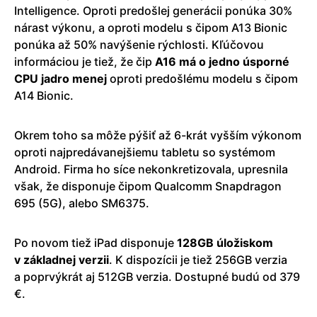
Intelligence. Oproti predošlej generácii ponúka 30%
nárast výkonu, a oproti modelu s čipom A13 Bionic
ponúka až 50% navýšenie rýchlosti. Kľúčovou
informáciou je tiež, že čip
A16 má o jedno úsporné
CPU jadro menej
oproti predošlému modelu s čipom
A14 Bionic.
Okrem toho sa môže pýšiť až 6-krát vyšším výkonom
oproti najpredávanejšiemu tabletu so systémom
Android. Firma ho síce nekonkretizovala, upresnila
však, že disponuje čipom Qualcomm Snapdragon
695 (5G), alebo SM6375.
Po novom tiež iPad disponuje
128GB úložiskom
v základnej verzii
. K dispozícii je tiež 256GB verzia
a poprvýkrát aj 512GB verzia. Dostupné budú od 379
€.