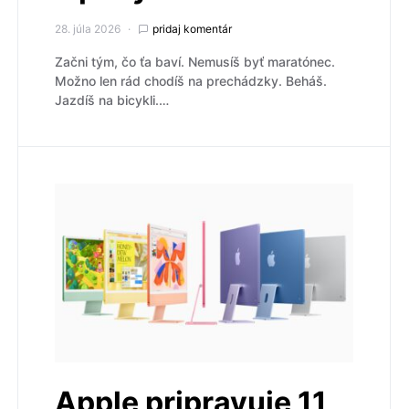
28. júla 2026
pridaj komentár
Začni tým, čo ťa baví. Nemusíš byť maratónec.
Možno len rád chodíš na prechádzky. Beháš.
Jazdíš na bicykli.…
Apple pripravuje 11