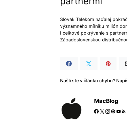
partnermi
Slovak Telekom naďalej pokraču
významného míľniku milión do
i celkové pokrývanie s partner
Západoslovenskou distribučno
Našli ste v článku chybu? Nap
MacBlog