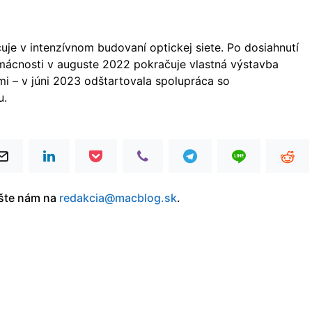
je v intenzívnom budovaní optickej siete. Po dosiahnutí
mácnosti v auguste 2022 pokračuje vlastná výstavba
mi – v júni 2023 odštartovala spolupráca so
u.
íšte nám na
redakcia@macblog.sk
.