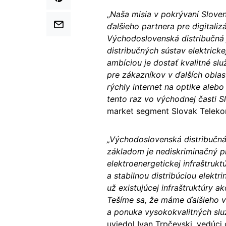
„
Naša misia v pokrývaní Sloven
ďalšieho partnera pre digitali
Východoslovenská distribučná
distribučných sústav elektrick
ambíciou je dostať kvalitné sl
pre zákazníkov v ďalších oblast
rýchly internet na optike aleb
tento raz vo východnej časti S
market segment Slovak Teleko
„Východoslovenská distribučná
základom je nediskriminačný pr
elektroenergetickej infraštrukt
a stabilnou distribúciou elektri
už existujúcej infraštruktúry a
Tešíme sa, že máme ďalšieho v
a ponuka vysokokvalitných slu
uviedol Ivan Trpčevski, vedúci