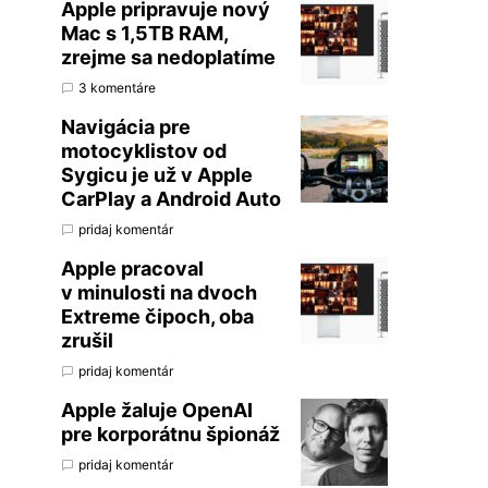
Apple pripravuje nový
Mac s 1,5TB RAM,
zrejme sa nedoplatíme
3 komentáre
Navigácia pre
motocyklistov od
Sygicu je už v Apple
CarPlay a Android Auto
pridaj komentár
Apple pracoval
v minulosti na dvoch
Extreme čipoch, oba
zrušil
pridaj komentár
Apple žaluje OpenAI
pre korporátnu špionáž
pridaj komentár