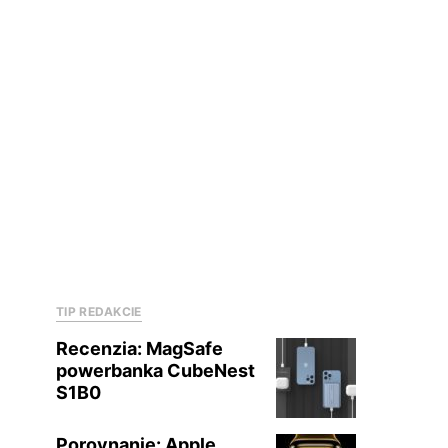
TIP REDAKCIE
Recenzia: MagSafe
powerbanka CubeNest
S1B0
Porovnanie: Apple