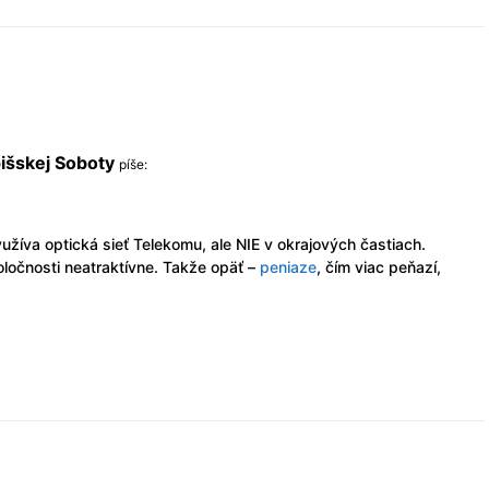
išskej Soboty
píše:
žíva optická sieť Telekomu, ale NIE v okrajových častiach.
poločnosti neatraktívne. Takže opäť –
peniaze
, čím viac peňazí,