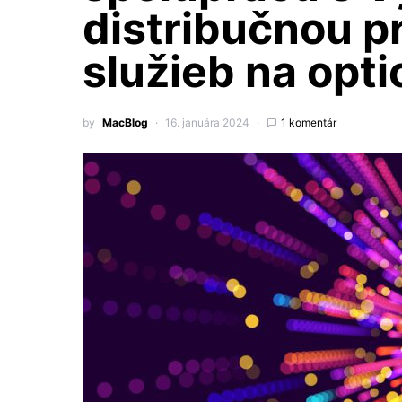
distribučnou p
služieb na optic
by
MacBlog
16. januára 2024
1 komentár