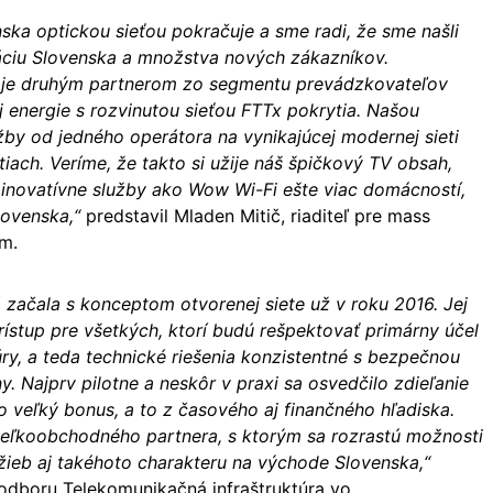
ska optickou sieťou pokračuje a sme radi, že sme našli
záciu Slovenska a množstva nových zákazníkov.
 je druhým partnerom zo segmentu prevádzkovateľov
ej energie s rozvinutou sieťou FTTx pokrytia. Našou
užby od jedného operátora na vynikajúcej modernej sieti
iach. Veríme, že takto si užije náš špičkový TV obsah,
o inovatívne služby ako Wow Wi-Fi ešte viac domácností,
lovenska,“
predstavil Mladen Mitič, riaditeľ pre mass
m.
 začala s konceptom otvorenej siete už v roku 2016. Jej
ístup pre všetkých, ktorí budú rešpektovať primárny účel
úry, a teda technické riešenia konzistentné s bezpečnou
ny. Najprv pilotne a neskôr v praxi sa osvedčilo zdieľanie
ko veľký bonus, a to z časového aj finančného hľadiska.
eľkoobchodného partnera, s ktorým sa rozrastú možnosti
žieb aj takéhoto charakteru na východe Slovenska,“
 odboru Telekomunikačná infraštruktúra vo