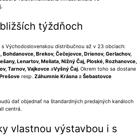
j.
bližších týždňoch
 s Východoslovenskou distribučnou až v 23 obciach:
, Bohdanovce, Brekov, Čečejovce, Drienov, Gerlachov,
ešany, Lenartov, Meliata, Nižný Čaj, Ploské, Rozhanovce,
ov, Tarnov, Vajkovce
a
Vyšný Čaj.
Okrem toho sa dostane
 Prešove
resp.
Záhumnie Krásna
a
Šebastovce
 budú dať objednať na štandardných predajných kanáloch
ll centrá.
y vlastnou výstavbou i s