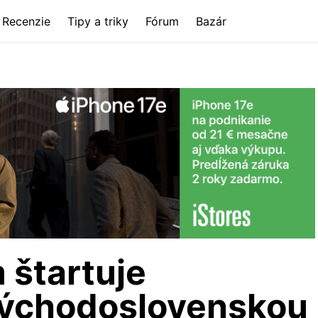
Recenzie
Tipy a triky
Fórum
Bazár
 štartuje
Východoslovenskou