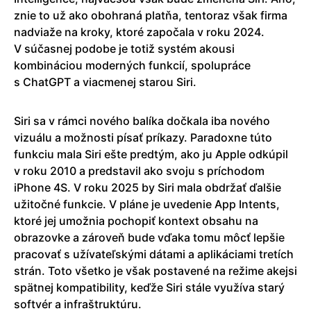
znie to už ako obohraná platňa, tentoraz však firma
nadviaže na kroky, ktoré započala v roku 2024.
V súčasnej podobe je totiž systém akousi
kombináciou moderných funkcií, spolupráce
s ChatGPT a viacmenej starou Siri.
Siri sa v rámci nového balíka dočkala iba nového
vizuálu a možnosti písať príkazy. Paradoxne túto
funkciu mala Siri ešte predtým, ako ju Apple odkúpil
v roku 2010 a predstavil ako svoju s príchodom
iPhone 4S. V roku 2025 by Siri mala obdržať ďalšie
užitočné funkcie. V pláne je uvedenie App Intents,
ktoré jej umožnia pochopiť kontext obsahu na
obrazovke a zároveň bude vďaka tomu môcť lepšie
pracovať s užívateľskými dátami a aplikáciami tretích
strán. Toto všetko je však postavené na režime akejsi
spätnej kompatibility, keďže Siri stále využíva starý
softvér a infraštruktúru.