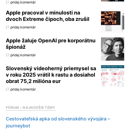
pridaj komentár
Apple pracoval v minulosti na
dvoch Extreme čipoch, oba zrušil
pridaj komentár
Apple žaluje OpenAI pre korporátnu
špionáž
pridaj komentár
Slovenský videoherný priemysel sa
v roku 2025 vrátil k rastu a dosiahol
obrat 75,2 milióna eur
pridaj komentár
FÓRUM – NAJNOVŠIE TÉMY
Cestovateľská apka od slovenského vývojára –
journeybot