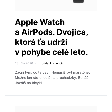
Apple Watch
a AirPods. Dvojica,
ktorá ťa udrží
v pohybe celé leto.
28. júla 2026
pridaj komentár
Začni tým, čo ťa baví. Nemusíš byť maratónec.
Možno len rád chodíš na prechádzky. Beháš.
Jazdíš na bicykli.…