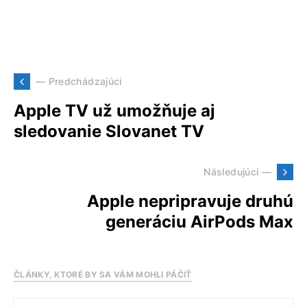
— Predchádzajúci
Apple TV už umožňuje aj
sledovanie Slovanet TV
Následujúci —
Apple nepripravuje druhú
generáciu AirPods Max
ČLÁNKY, KTORÉ BY SA VÁM MOHLI PÁČIŤ