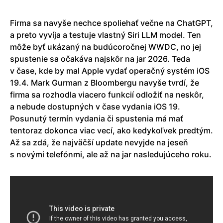
Firma sa navyše nechce spoliehať večne na ChatGPT,
a preto vyvíja a testuje vlastný Siri LLM model. Ten
môže byť ukázaný na budúcoročnej WWDC, no jej
spustenie sa očakáva najskôr na jar 2026. Teda
v čase, kde by mal Apple vydať operačný systém iOS
19.4. Mark Gurman z Bloombergu navyše tvrdí, že
firma sa rozhodla viacero funkcií odložiť na neskôr,
a nebude dostupných v čase vydania iOS 19.
Posunutý termín vydania či spustenia má mať
tentoraz dokonca viac vecí, ako kedykoľvek predtým.
Až sa zdá, že najväčší update nevyjde na jeseň
s novými telefónmi, ale až na jar nasledujúceho roku.