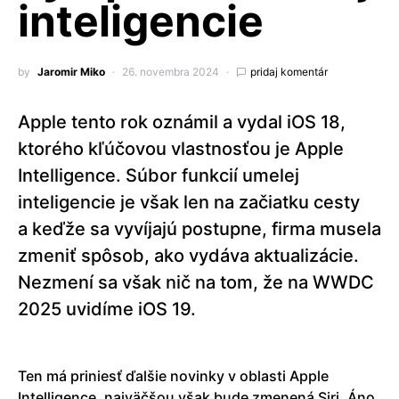
inteligencie
by
Jaromir Miko
26. novembra 2024
pridaj komentár
Apple tento rok oznámil a vydal iOS 18,
ktorého kľúčovou vlastnosťou je Apple
Intelligence. Súbor funkcií umelej
inteligencie je však len na začiatku cesty
a keďže sa vyvíjajú postupne, firma musela
zmeniť spôsob, ako vydáva aktualizácie.
Nezmení sa však nič na tom, že na WWDC
2025 uvidíme iOS 19.
Ten má priniesť ďalšie novinky v oblasti Apple
Intelligence, najväčšou však bude zmenená Siri. Áno,