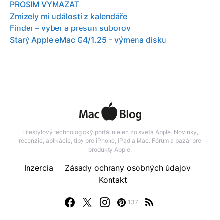
PROSIM VYMAZAT
Zmizely mi události z kalendáře
Finder – vyber a presun suborov
Starý Apple eMac G4/1.25 – výmena disku
Lifestylový technologický portál nielen zo sveta Apple. Novinky,
recenzie, aplikácie, tipy pre iPhone, iPad a Mac. Fórum a bazár pre
produkty Apple.
Inzercia
Zásady ochrany osobných údajov
Kontakt
137