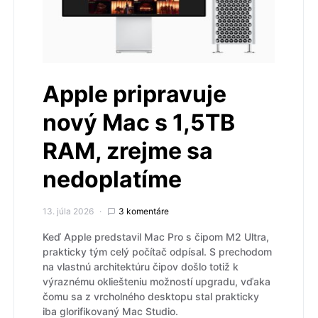
Apple pripravuje
nový Mac s 1,5TB
RAM, zrejme sa
nedoplatíme
13. júla 2026
3 komentáre
Keď Apple predstavil Mac Pro s čipom M2 Ultra,
prakticky tým celý počítač odpísal. S prechodom
na vlastnú architektúru čipov došlo totiž k
výraznému okliešteniu možností upgradu, vďaka
čomu sa z vrcholného desktopu stal prakticky
iba glorifikovaný Mac Studio.