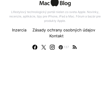
Lifestylový technologický portál nielen zo sveta Apple. Novinky,
recenzie, aplikácie, tipy pre iPhone, iPad a Mac. Fórum a bazár pre
produkty Apple.
Inzercia
Zásady ochrany osobných údajov
Kontakt
137