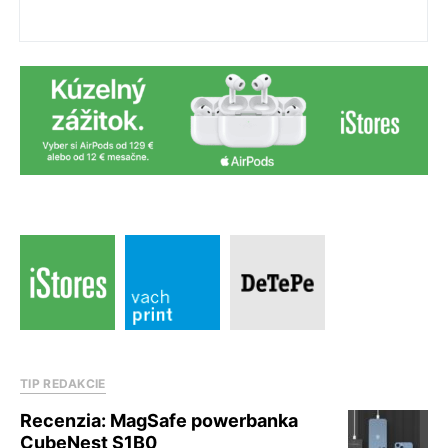
TIP REDAKCIE
Recenzia: MagSafe powerbanka
CubeNest S1B0