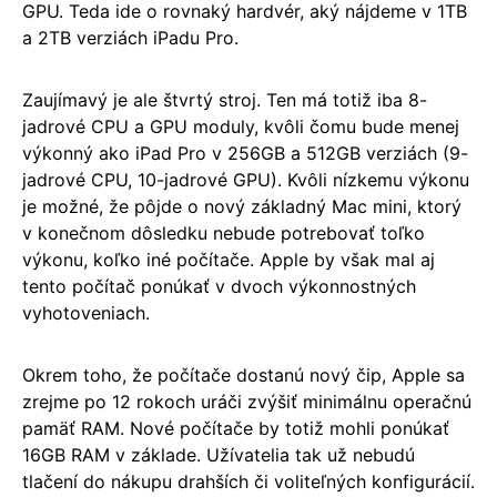
GPU. Teda ide o rovnaký hardvér, aký nájdeme v 1TB
a 2TB verziách iPadu Pro.
Zaujímavý je ale štvrtý stroj. Ten má totiž iba 8-
jadrové CPU a GPU moduly, kvôli čomu bude menej
výkonný ako iPad Pro v 256GB a 512GB verziách (9-
jadrové CPU, 10-jadrové GPU). Kvôli nízkemu výkonu
je možné, že pôjde o nový základný Mac mini, ktorý
v konečnom dôsledku nebude potrebovať toľko
výkonu, koľko iné počítače. Apple by však mal aj
tento počítač ponúkať v dvoch výkonnostných
vyhotoveniach.
Okrem toho, že počítače dostanú nový čip, Apple sa
zrejme po 12 rokoch uráči zvýšiť minimálnu operačnú
pamäť RAM. Nové počítače by totiž mohli ponúkať
16GB RAM v základe. Užívatelia tak už nebudú
tlačení do nákupu drahších či voliteľných konfigurácií.