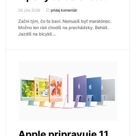
28. júla 2026
pridaj komentár
Začni tým, čo ťa baví. Nemusíš byť maratónec.
Možno len rád chodíš na prechádzky. Beháš.
Jazdíš na bicykli.…
Apple pripravuje 11