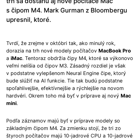
trh sa dostanú aj nové počítače Mac
s čipom M4. Mark Gurman z Bloombergu
upresnil, ktoré.
Tvrdí, že zrejme v októbri tak, ako minulý rok,
dorazia na trh nové modely počítačov
MacBook Pro
a
iMac
. Tentoraz obdržia čipy M4, ktoré sa výkonovo
veľmi nelíšia od čipov M3. Zásadný rozdiel je však
v podstatne vylepšenom Neural Engine čipe, ktorý
bude slúžiť na AI funkcie. Tie tak budú podstatne
spoľahlivejšie, efektívnejšie a rýchlejšie na novom
hardvéri. Okrem toho má byť v príprave aj nový
Mac
mini
.
Podľa záznamov majú byť v príprave modely so
základným čipom M4. Za zmienku stojí, že tri zo
štyroch počítačov majú 10-jadrové CPU a 10-jadrové