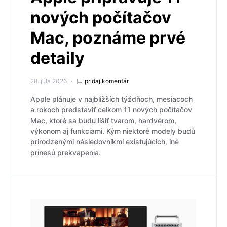
nových počítačov
Mac, poznáme prvé
detaily
28. júla 2026
pridaj komentár
Apple plánuje v najbližších týždňoch, mesiacoch
a rokoch predstaviť celkom 11 nových počítačov
Mac, ktoré sa budú líšiť tvarom, hardvérom,
výkonom aj funkciami. Kým niektoré modely budú
prirodzenými následovníkmi existujúcich, iné
prinesú prekvapenia.