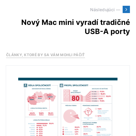
Následujúci —
Nový Mac mini vyradí tradičné
USB-A porty
ČLÁNKY, KTORÉ BY SA VÁM MOHLI PÁČIŤ