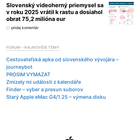
Slovenský videoherný priemysel sa
v roku 2025 vrátil k rastu a dosiahol
obrat 75,2 milióna eur
pridaj komentár
FÓRUM – NAJNOVŠIE TÉMY
Cestovateľská apka od slovenského vývojára –
journeybot
PROSIM VYMAZAT
Zmizely mi události z kalendáře
Finder – vyber a presun suborov
Starý Apple eMac G4/1.25 – výmena disku