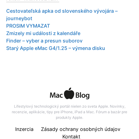
Cestovateľská apka od slovenského vývojára –
journeybot
PROSIM VYMAZAT
Zmizely mi události z kalendáře
Finder – vyber a presun suborov
Starý Apple eMac G4/1.25 – výmena disku
Lifestylový technologický portál nielen zo sveta Apple. Novinky,
recenzie, aplikácie, tipy pre iPhone, iPad a Mac. Fórum a bazár pre
produkty Apple.
Inzercia
Zásady ochrany osobných údajov
Kontakt