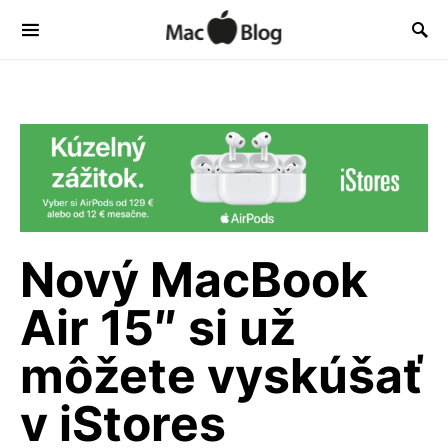
Nový MacBook
Air 15″ si už
môžete vyskúšať
v iStores