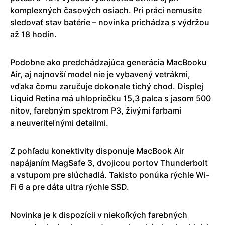
komplexných časových osiach. Pri práci nemusíte
sledovať stav batérie – novinka prichádza s výdržou
až 18 hodín.
Podobne ako predchádzajúca generácia MacBooku
Air, aj najnovší model nie je vybavený vetrákmi,
vďaka čomu zaručuje dokonale tichý chod. Displej
Liquid Retina má uhlopriečku 15,3 palca s jasom 500
nitov, farebným spektrom P3, živými farbami
a neuveriteľnými detailmi.
Z pohľadu konektivity disponuje MacBook Air
napájaním MagSafe 3, dvojicou portov Thunderbolt
a vstupom pre slúchadlá. Takisto ponúka rýchle Wi-
Fi 6 a pre dáta ultra rýchle SSD.
Novinka je k dispozícii v niekoľkých farebných