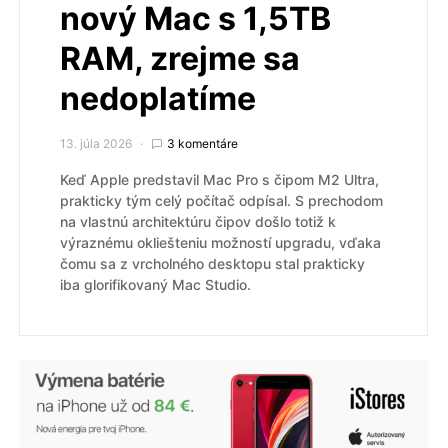
nový Mac s 1,5TB
RAM, zrejme sa
nedoplatíme
13. júla 2026
3 komentáre
Keď Apple predstavil Mac Pro s čipom M2 Ultra,
prakticky tým celý počítač odpísal. S prechodom
na vlastnú architektúru čipov došlo totiž k
výraznému okliešteniu možností upgradu, vďaka
čomu sa z vrcholného desktopu stal prakticky
iba glorifikovaný Mac Studio.