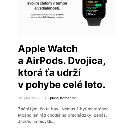
Apple Watch
a AirPods. Dvojica,
ktorá ťa udrží
v pohybe celé leto.
28. júla 2026
pridaj komentár
Začni tým, čo ťa baví. Nemusíš byť maratónec.
Možno len rád chodíš na prechádzky. Beháš.
Jazdíš na bicykli.…