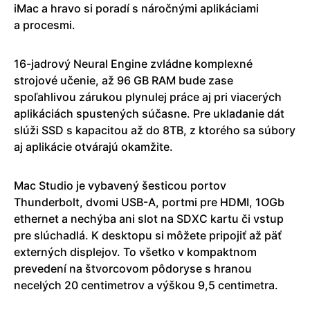
iMac a hravo si poradí s náročnými aplikáciami
a procesmi.
16-jadrový Neural Engine zvládne komplexné
strojové učenie, až 96 GB RAM bude zase
spoľahlivou zárukou plynulej práce aj pri viacerých
aplikáciách spustených súčasne. Pre ukladanie dát
slúži SSD s kapacitou až do 8TB, z ktorého sa súbory
aj aplikácie otvárajú okamžite.
Mac Studio je vybavený šesticou portov
Thunderbolt, dvomi USB-A, portmi pre HDMI, 1OGb
ethernet a nechýba ani slot na SDXC kartu či vstup
pre slúchadlá. K desktopu si môžete pripojiť až päť
externých displejov. To všetko v kompaktnom
prevedení na štvorcovom pôdoryse s hranou
necelých 20 centimetrov a výškou 9,5 centimetra.