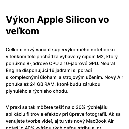
Výkon Apple Silicon vo
veľkom
Celkom nový variant supervýkonného notebooku
v tenkom tele prichádza vybavený čipom M2, ktorý
ponúkne 8-jadrové CPU a 10-jadrové GPU. Neural
Engine disponujúci 16 jadrami si poradí
s komplexnými úlohami a strojovým učením. Nový Air
ponúka až 24 GB RAM, ktoré budú zárukou
plynulého a rýchleho chodu.
V praxi sa tak môžete tešiť na o 20% rýchlejšiu
aplikáciu filtrov a efektov pri úprave fotografií. Ak sa
venujete tvorbe videí, aj tu vás nový MacBook Air
poteší o 40% vyššou rýchlosťou strihu aj pri