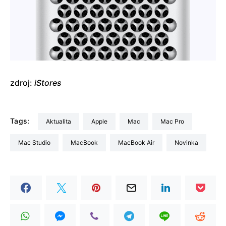
zdroj:
iStores
Tags:
aktualita
Apple
Mac
Mac Pro
Mac Studio
MacBook
MacBook Air
Novinka