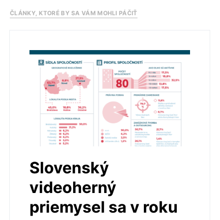
ČLÁNKY, KTORÉ BY SA VÁM MOHLI PÁČIŤ
Slovenský
videoherný
priemysel sa v roku