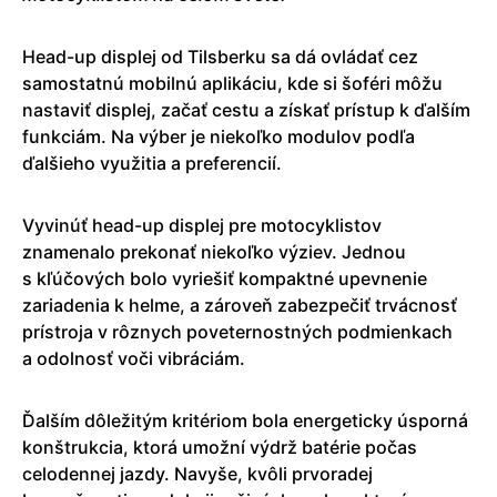
Head-up displej od Tilsberku sa dá ovládať cez
samostatnú mobilnú aplikáciu, kde si šoféri môžu
nastaviť displej, začať cestu a získať prístup k ďalším
funkciám. Na výber je niekoľko modulov podľa
ďalšieho využitia a preferencií.
Vyvinúť head-up displej pre motocyklistov
znamenalo prekonať niekoľko výziev. Jednou
s kľúčových bolo vyriešiť kompaktné upevnenie
zariadenia k helme, a zároveň zabezpečiť trvácnosť
prístroja v rôznych poveternostných podmienkach
a odolnosť voči vibráciám.
Ďalším dôležitým kritériom bola energeticky úsporná
konštrukcia, ktorá umožní výdrž batérie počas
celodennej jazdy. Navyše, kvôli prvoradej