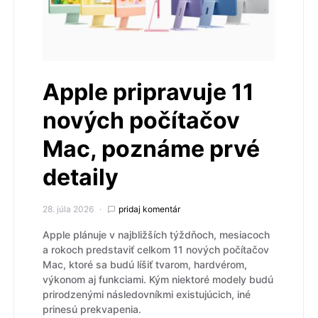
Apple pripravuje 11
nových počítačov
Mac, poznáme prvé
detaily
28. júla 2026
pridaj komentár
Apple plánuje v najbližších týždňoch, mesiacoch
a rokoch predstaviť celkom 11 nových počítačov
Mac, ktoré sa budú líšiť tvarom, hardvérom,
výkonom aj funkciami. Kým niektoré modely budú
prirodzenými následovníkmi existujúcich, iné
prinesú prekvapenia.