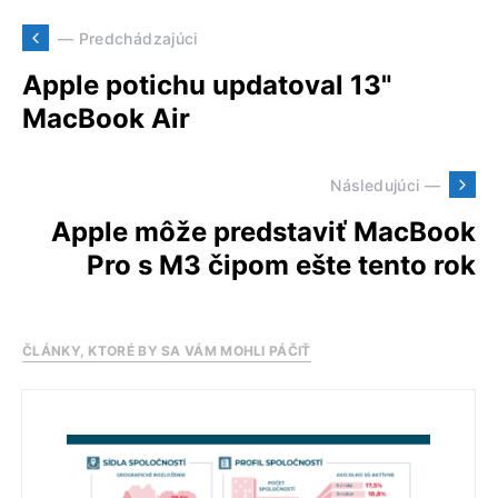
— Predchádzajúci
Apple potichu updatoval 13"
MacBook Air
Následujúci —
Apple môže predstaviť MacBook
Pro s M3 čipom ešte tento rok
ČLÁNKY, KTORÉ BY SA VÁM MOHLI PÁČIŤ