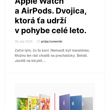
Apple Watch
a AirPods. Dvojica,
ktorá ťa udrží
v pohybe celé leto.
28. júla 2026
pridaj komentár
Začni tým, čo ťa baví. Nemusíš byť maratónec.
Možno len rád chodíš na prechádzky. Beháš.
Jazdíš na bicykli.…