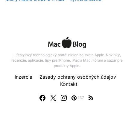
Lifestylový technologický portál nielen zo sveta Apple. Novinky,
recenzie, aplikácie, tipy pre iPhone, iPad a Mac. Fórum a bazár pre
produkty Apple.
Inzercia
Zásady ochrany osobných údajov
Kontakt
137