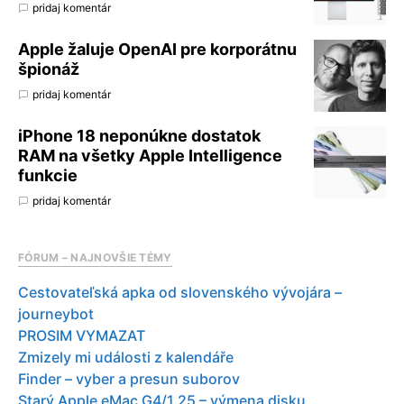
pridaj komentár
Apple žaluje OpenAI pre korporátnu
špionáž
pridaj komentár
iPhone 18 neponúkne dostatok
RAM na všetky Apple Intelligence
funkcie
pridaj komentár
FÓRUM – NAJNOVŠIE TÉMY
Cestovateľská apka od slovenského vývojára –
journeybot
PROSIM VYMAZAT
Zmizely mi události z kalendáře
Finder – vyber a presun suborov
Starý Apple eMac G4/1.25 – výmena disku