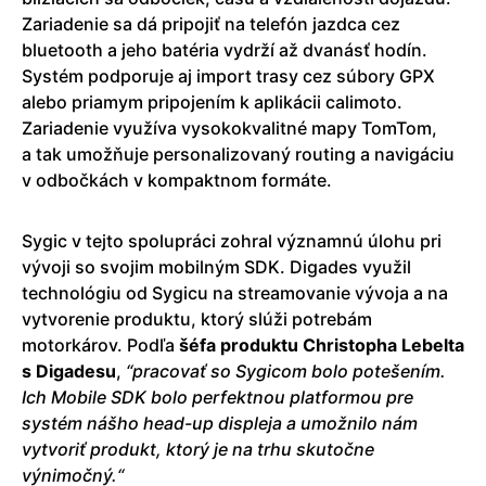
Zariadenie sa dá pripojiť na telefón jazdca cez
bluetooth a jeho batéria vydrží až dvanásť hodín.
Systém podporuje aj import trasy cez súbory GPX
alebo priamym pripojením k aplikácii calimoto.
Zariadenie využíva vysokokvalitné mapy TomTom,
a tak umožňuje personalizovaný routing a navigáciu
v odbočkách v kompaktnom formáte.
Sygic v tejto spolupráci zohral významnú úlohu pri
vývoji so svojim mobilným SDK. Digades využil
technológiu od Sygicu na streamovanie vývoja a na
vytvorenie produktu, ktorý slúži potrebám
motorkárov. Podľa
šéfa produktu Christopha Lebelta
s Digadesu
,
“pracovať so Sygicom bolo potešením.
Ich Mobile SDK bolo perfektnou platformou pre
systém nášho head-up displeja a umožnilo nám
vytvoriť produkt, ktorý je na trhu skutočne
výnimočný.“