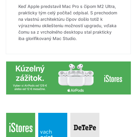
Keď Apple predstavil Mac Pro s čipom M2 Ultra,
prakticky tým celý počítač odpísal. S prechodom
na vlastnú architektúru čipov došlo totiž k
výraznému okliešteniu možností upgradu, vďaka
čomu sa z vrcholného desktopu stal prakticky
iba glorifikovaný Mac Studio.