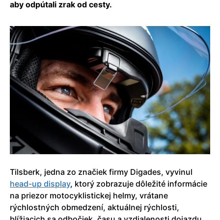
aby odpútali zrak od cesty.
Tilsberk, jedna zo značiek firmy Digades, vyvinul
head-up display
, ktorý zobrazuje dôležité informácie
na priezor motocyklistickej helmy, vrátane
rýchlostných obmedzení, aktuálnej rýchlosti,
blížiacich sa odbočiek, času a vzdialenosti dojazdu.