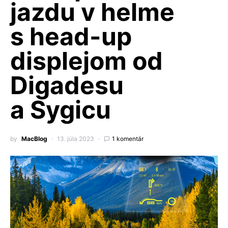
jazdu v helme
s head-up
displejom od
Digadesu
a Sygicu
by
MacBlog
13. júla 2023
1 komentár