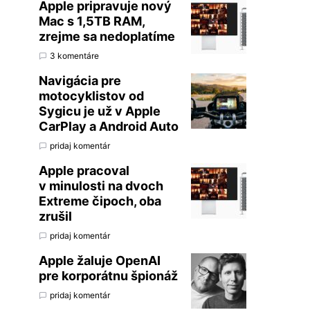
Apple pripravuje nový
Mac s 1,5TB RAM,
zrejme sa nedoplatíme
3 komentáre
Navigácia pre
motocyklistov od
Sygicu je už v Apple
CarPlay a Android Auto
pridaj komentár
Apple pracoval
v minulosti na dvoch
Extreme čipoch, oba
zrušil
pridaj komentár
Apple žaluje OpenAI
pre korporátnu špionáž
pridaj komentár