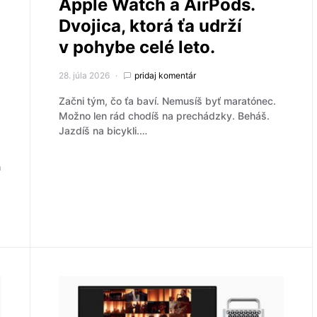
Apple Watch a AirPods.
Dvojica, ktorá ťa udrží
v pohybe celé leto.
28. júla 2026
pridaj komentár
Začni tým, čo ťa baví. Nemusíš byť maratónec.
Možno len rád chodíš na prechádzky. Beháš.
Jazdíš na bicykli.…
h