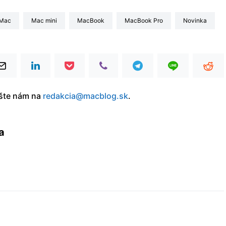
Mac
Mac mini
MacBook
MacBook Pro
Novinka
íšte nám na
redakcia@macblog.sk
.
a