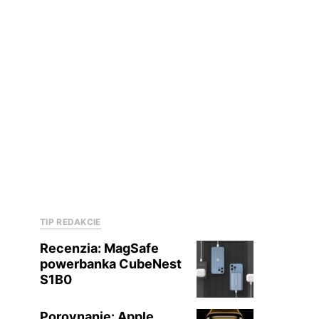
TIP REDAKCIE
Recenzia: MagSafe
powerbanka CubeNest
S1B0
Porovnanie: Apple