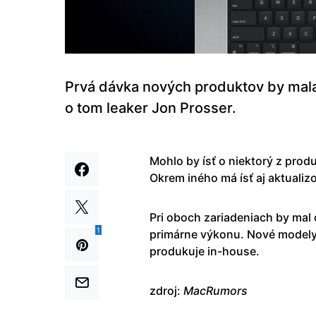
Prvá dávka nových produktov by mala
o tom leaker Jon Prosser.
Mohlo by ísť o niektorý z prod
Okrem iného má ísť aj aktuali
Pri oboch zariadeniach by mal 
1
primárne výkonu. Nové modely 
produkuje in-house.
zdroj:
MacRumors