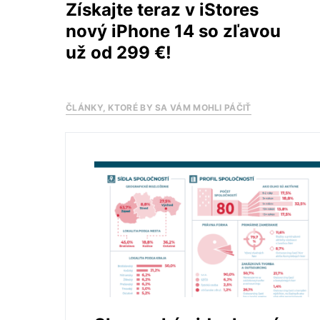
Získajte teraz v iStores
nový iPhone 14 so zľavou
už od 299 €!
ČLÁNKY, KTORÉ BY SA VÁM MOHLI PÁČIŤ