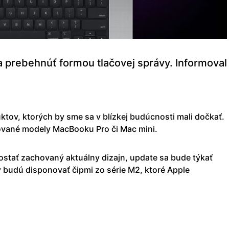
 prebehnúť formou tlačovej správy. Informoval
uktov, ktorých by sme sa v blízkej budúcnosti mali dočkať.
zované modely MacBooku Pro či Mac mini.
ostať zachovaný aktuálny dizajn, update sa bude týkať
budú disponovať čipmi zo série M2, ktoré Apple