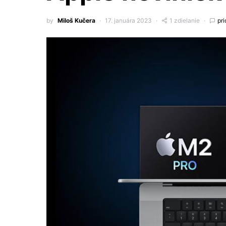
by
Miloš Kučera
17. januára 2023
1 zdielanie
pr