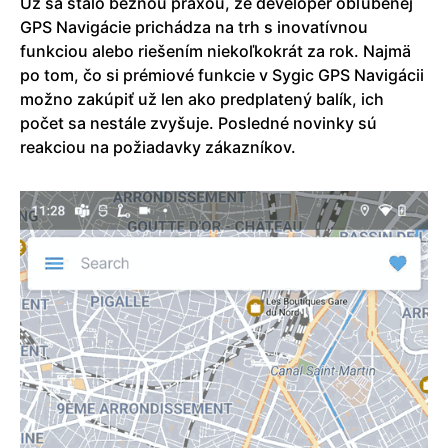
Už sa stalo bežnou praxou, že developer obľúbenej
GPS Navigácie prichádza na trh s inovatívnou
funkciou alebo riešením niekoľkokrát za rok. Najmä
po tom, čo si prémiové funkcie v Sygic GPS Navigácii
možno zakúpiť už len ako predplatený balík, ich
počet sa nestále zvyšuje. Posledné novinky sú
reakciou na požiadavky zákazníkov.