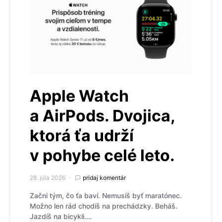
Apple Watch
a AirPods. Dvojica,
ktorá ťa udrží
v pohybe celé leto.
28. júla 2026
pridaj komentár
Začni tým, čo ťa baví. Nemusíš byť maratónec.
Možno len rád chodíš na prechádzky. Beháš.
Jazdíš na bicykli.…