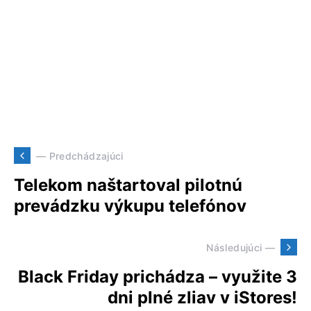
— Predchádzajúci
Telekom naštartoval pilotnú
prevádzku výkupu telefónov
Následujúci —
Black Friday prichádza – využite 3
dni plné zliav v iStores!