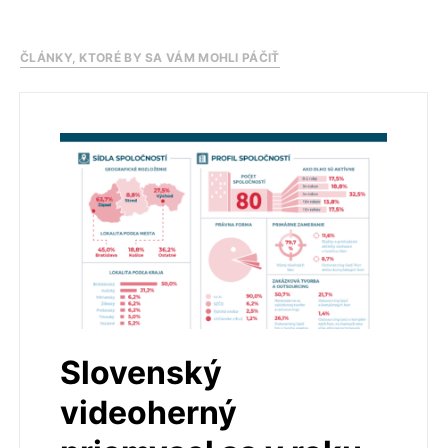
ČLÁNKY, KTORÉ BY SA VÁM MOHLI PÁČIŤ
Slovenský
videoherný