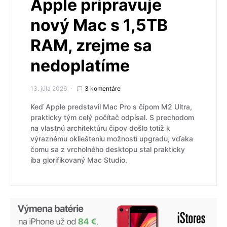
Apple pripravuje
nový Mac s 1,5TB
RAM, zrejme sa
nedoplatíme
13. júla 2026
3 komentáre
Keď Apple predstavil Mac Pro s čipom M2 Ultra,
prakticky tým celý počítač odpísal. S prechodom
na vlastnú architektúru čipov došlo totiž k
výraznému okliešteniu možností upgradu, vďaka
čomu sa z vrcholného desktopu stal prakticky
iba glorifikovaný Mac Studio.