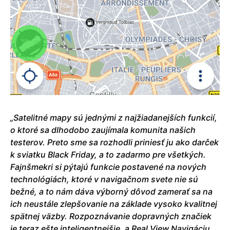
„Satelitné mapy sú jednými z najžiadanejších funkcií,
o ktoré sa dlhodobo zaujímala komunita našich
testerov. Preto sme sa rozhodli priniesť ju ako darček
k sviatku Black Friday, a to zadarmo pre všetkých.
Fajnšmekri si pýtajú funkcie postavené na nových
technológiách, ktoré v navigačnom svete nie sú
bežné, a to nám dáva výborný dôvod zamerať sa na
ich neustále zlepšovanie na základe vysoko kvalitnej
spätnej väzby
. Rozpoznávanie dopravných značiek
je teraz ešte inteligentnejšie, a Real View Navigáciu