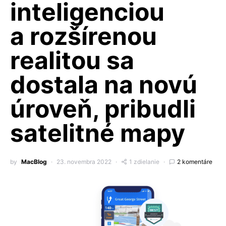
inteligenciou
a rozšírenou
realitou sa
dostala na novú
úroveň, pribudli
satelitné mapy
by
MacBlog
23. novembra 2022
1 zdielanie
2 komentáre