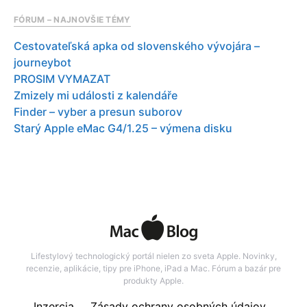
FÓRUM – NAJNOVŠIE TÉMY
Cestovateľská apka od slovenského vývojára –
journeybot
PROSIM VYMAZAT
Zmizely mi události z kalendáře
Finder – vyber a presun suborov
Starý Apple eMac G4/1.25 – výmena disku
Lifestylový technologický portál nielen zo sveta Apple. Novinky,
recenzie, aplikácie, tipy pre iPhone, iPad a Mac. Fórum a bazár pre
produkty Apple.
Inzercia
Zásady ochrany osobných údajov