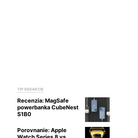
TIP REDAKCIE
Recenzia: MagSafe
powerbanka CubeNest
S1B0
Porovnanie: Apple
Watch Series 8 vs.