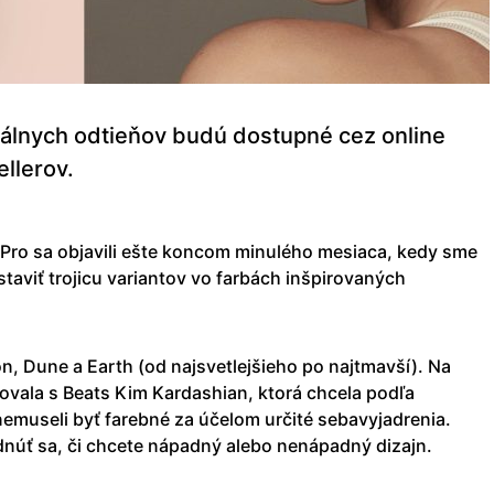
rálnych odtieňov budú dostupné cez online
llerov.
 Pro sa objavili ešte koncom minulého mesiaca, kedy sme
staviť trojicu variantov vo farbách inšpirovaných
, Dune a Earth (od najsvetlejšieho po najtmavší). Na
vala s Beats Kim Kardashian, ktorá chcela podľa
nemuseli byť farebné za účelom určité sebavyjadrenia.
úť sa, či chcete nápadný alebo nenápadný dizajn.