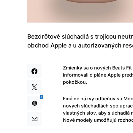
Bezdrôtové slúchadlá s trojicou neut
obchod Apple a u autorizovaných rese
Zmienky sa o nových Beats Fit
informovali o pláne Apple pred
pokožkou.
1
Finálne názvy odtieňov sú Moon
nových slúchadlách spolupraco
vlastných slov, aby slúchadlá 
Nové modely umožňujú rozhodn