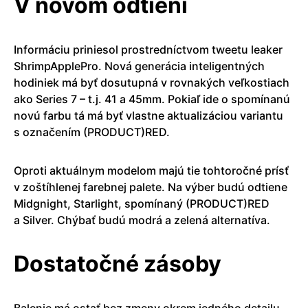
V novom odtieni
Informáciu priniesol prostredníctvom tweetu leaker
ShrimpApplePro. Nová generácia inteligentných
hodiniek má byť dosutupná v rovnakých veľkostiach
ako Series 7 – t.j. 41 a 45mm. Pokiaľ ide o spomínanú
novú farbu tá má byť vlastne aktualizáciou variantu
s označením (PRODUCT)RED.
Oproti aktuálnym modelom majú tie tohtoročné prísť
v zoštíhlenej farebnej palete. Na výber budú odtiene
Midgnight, Starlight, spomínaný (PRODUCT)RED
a Silver. Chýbať budú modrá a zelená alternatíva.
Dostatočné zásoby
Balenie má ostať bez zmeny okrem jedného detailu,