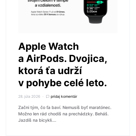
Apple Watch
a AirPods. Dvojica,
ktorá ťa udrží
v pohybe celé leto.
28. júla 2026
pridaj komentár
Začni tým, čo ťa baví. Nemusíš byť maratónec.
Možno len rád chodíš na prechádzky. Beháš.
Jazdíš na bicykli.…