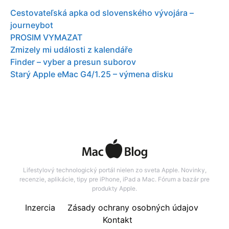
Cestovateľská apka od slovenského vývojára –
journeybot
PROSIM VYMAZAT
Zmizely mi události z kalendáře
Finder – vyber a presun suborov
Starý Apple eMac G4/1.25 – výmena disku
Lifestylový technologický portál nielen zo sveta Apple. Novinky,
recenzie, aplikácie, tipy pre iPhone, iPad a Mac. Fórum a bazár pre
produkty Apple.
Inzercia
Zásady ochrany osobných údajov
Kontakt