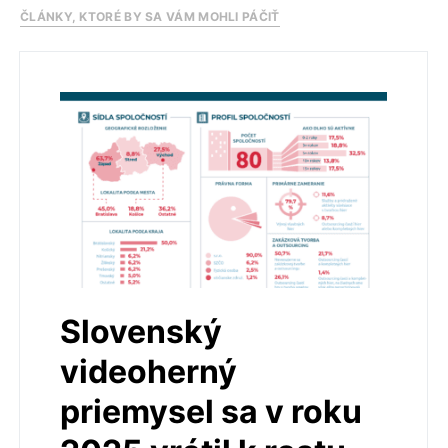
ČLÁNKY, KTORÉ BY SA VÁM MOHLI PÁČIŤ
Slovenský
videoherný
priemysel sa v roku