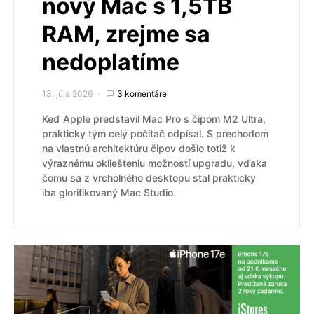
nový Mac s 1,5TB
RAM, zrejme sa
nedoplatíme
13. júla 2026
3 komentáre
Keď Apple predstavil Mac Pro s čipom M2 Ultra,
prakticky tým celý počítač odpísal. S prechodom
na vlastnú architektúru čipov došlo totiž k
výraznému okliešteniu možností upgradu, vďaka
čomu sa z vrcholného desktopu stal prakticky
iba glorifikovaný Mac Studio.