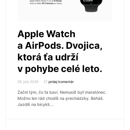
Apple Watch
a AirPods. Dvojica,
ktorá ťa udrží
v pohybe celé leto.
28. júla 2026
pridaj komentár
Začni tým, čo ťa baví. Nemusíš byť maratónec.
Možno len rád chodíš na prechádzky. Beháš.
Jazdíš na bicykli.…