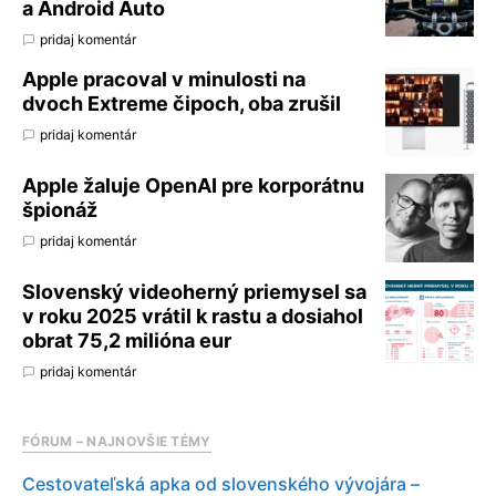
a Android Auto
pridaj komentár
Apple pracoval v minulosti na
dvoch Extreme čipoch, oba zrušil
pridaj komentár
Apple žaluje OpenAI pre korporátnu
špionáž
pridaj komentár
Slovenský videoherný priemysel sa
v roku 2025 vrátil k rastu a dosiahol
obrat 75,2 milióna eur
pridaj komentár
FÓRUM – NAJNOVŠIE TÉMY
Cestovateľská apka od slovenského vývojára –