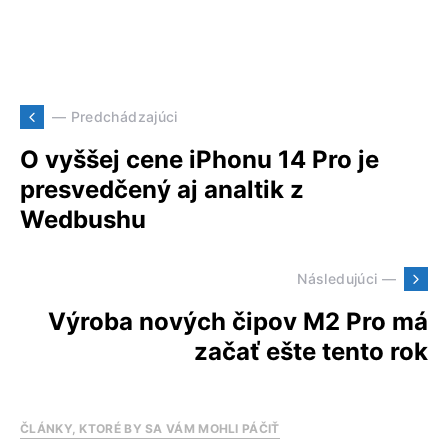
— Predchádzajúci
O vyššej cene iPhonu 14 Pro je
presvedčený aj analtik z
Wedbushu
Následujúci —
Výroba nových čipov M2 Pro má
začať ešte tento rok
ČLÁNKY, KTORÉ BY SA VÁM MOHLI PÁČIŤ