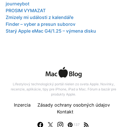
journeybot
PROSIM VYMAZAT
Zmizely mi události z kalendáře
Finder – vyber a presun suborov
Starý Apple eMac G4/1.25 – výmena disku
Lifestylový technologický portál nielen zo sveta Apple. Novinky,
recenzie, aplikácie, tipy pre iPhone, iPad a Mac. Fórum a bazár pre
produkty Apple.
Inzercia
Zásady ochrany osobných údajov
Kontakt
137