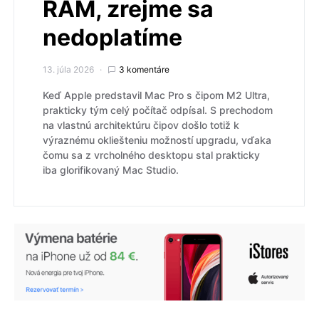
RAM, zrejme sa
nedoplatíme
13. júla 2026
3 komentáre
Keď Apple predstavil Mac Pro s čipom M2 Ultra,
prakticky tým celý počítač odpísal. S prechodom
na vlastnú architektúru čipov došlo totiž k
výraznému okliešteniu možností upgradu, vďaka
čomu sa z vrcholného desktopu stal prakticky
iba glorifikovaný Mac Studio.