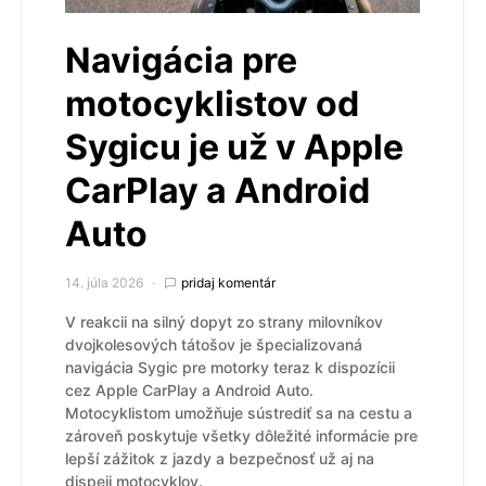
Navigácia pre
motocyklistov od
Sygicu je už v Apple
CarPlay a Android
Auto
14. júla 2026
pridaj komentár
V reakcii na silný dopyt zo strany milovníkov
dvojkolesových tátošov je špecializovaná
navigácia Sygic pre motorky teraz k dispozícii
cez Apple CarPlay a Android Auto.
Motocyklistom umožňuje sústrediť sa na cestu a
zároveň poskytuje všetky dôležité informácie pre
lepší zážitok z jazdy a bezpečnosť už aj na
dispeji motocyklov.