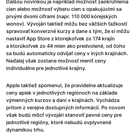
Ďalšou novinkou je napríklad možnosť zaokrúhlenia
cien alebo možnosť výberu cien s opakujúcimi sa
prvými dvomi ciframi (napr. 110 000 kórejských
wonov). Vývojári taktiež môžu bez väčších ťažkostí
spravovať konverzné kurzy a dane s tým, že si môžu
nastaviť App Store z ktorejkoľvek zo 174 krajín
a ktorúkoľvek zo 44 mien ako predvolené, od čoho
sa budú automaticky odvíjať ceny v iných krajinách.
Naďalej však zostane možnosť meniť ceny
individuálne pre jednotlivé krajiny.
Apple taktiež spomenul, že pravidelne aktualizuje
ceny apiek v jednotlivých regiónoch na základe
výmenných kurzov a daní v krajinách. Vychádza
pritom z verejne dostupných informácií. Po novom
však budú môcť vývojári stanoviť pevné ceny pre
jednotlivé regióny, ktoré nebudú ovplyvnené
dynamikou trhu.