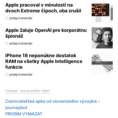
Apple pracoval v minulosti na
dvoch Extreme čipoch, oba zrušil
pridaj komentár
Apple žaluje OpenAI pre korporátnu
špionáž
pridaj komentár
iPhone 18 neponúkne dostatok
RAM na všetky Apple Intelligence
funkcie
pridaj komentár
FÓRUM – NAJNOVŠIE TÉMY
Cestovateľská apka od slovenského vývojára –
journeybot
PROSIM VYMAZAT