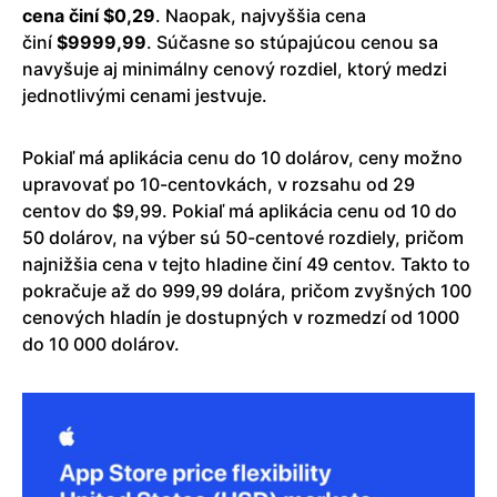
cena činí $0,29
. Naopak, najvyššia cena
činí
$9999,99
. Súčasne so stúpajúcou cenou sa
navyšuje aj minimálny cenový rozdiel, ktorý medzi
jednotlivými cenami jestvuje.
Pokiaľ má aplikácia cenu do 10 dolárov, ceny možno
upravovať po 10-centovkách, v rozsahu od 29
centov do $9,99. Pokiaľ má aplikácia cenu od 10 do
50 dolárov, na výber sú 50-centové rozdiely, pričom
najnižšia cena v tejto hladine činí 49 centov. Takto to
pokračuje až do 999,99 dolára, pričom zvyšných 100
cenových hladín je dostupných v rozmedzí od 1000
do 10 000 dolárov.