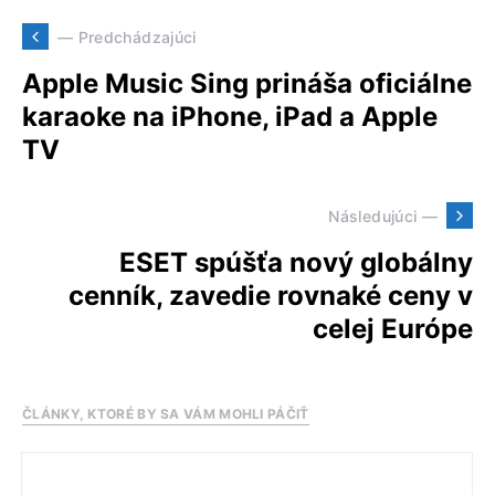
— Predchádzajúci
Apple Music Sing prináša oficiálne
karaoke na iPhone, iPad a Apple
TV
Následujúci —
ESET spúšťa nový globálny
cenník, zavedie rovnaké ceny v
celej Európe
ČLÁNKY, KTORÉ BY SA VÁM MOHLI PÁČIŤ