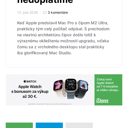
13. júla 2026
3 komentáre
Keď Apple predstavil Mac Pro s čipom M2 Ultra,
prakticky tým celý počítač odpísal. S prechodom
na vlastnú architektúru čipov došlo totiž k
výraznému okliešteniu možností upgradu, vďaka
čomu sa z vrcholného desktopu stal prakticky
iba glorifikovaný Mac Studio.