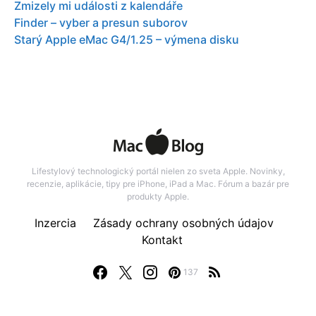
Zmizely mi události z kalendáře
Finder – vyber a presun suborov
Starý Apple eMac G4/1.25 – výmena disku
Lifestylový technologický portál nielen zo sveta Apple. Novinky,
recenzie, aplikácie, tipy pre iPhone, iPad a Mac. Fórum a bazár pre
produkty Apple.
Inzercia
Zásady ochrany osobných údajov
Kontakt
137