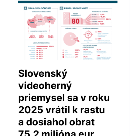
Slovenský
videoherný
priemysel sa v roku
2025 vrátil k rastu
a dosiahol obrat
75,2 milióna eur