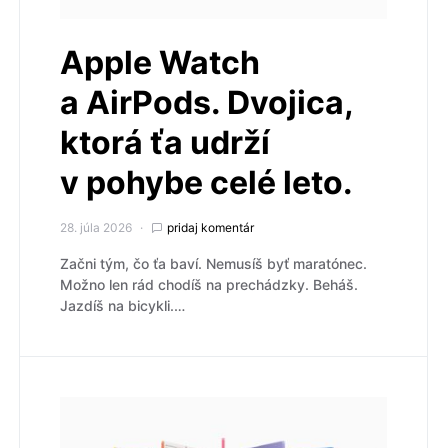
Apple Watch
a AirPods. Dvojica,
ktorá ťa udrží
v pohybe celé leto.
28. júla 2026
pridaj komentár
Začni tým, čo ťa baví. Nemusíš byť maratónec.
Možno len rád chodíš na prechádzky. Beháš.
Jazdíš na bicykli.…