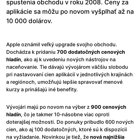
spustenia obchodu v roku 2008. Ceny za
aplikácie sa môžu po novom vyšplhať až na
10 000 dolárov.
Apple oznámil veľký upgrade svojho obchodu.
Dochádza k pridaniu
700 dodatočných cenových
hladín
, ako aj k uvedeniu nových nástrojov na
naceňovanie. Tie dávajú vývojárom väčšiu slobodu
pri nastavovaní cien aplikácií v jednotlivých krajinách
a regiónoch, umožňujú lepšie spravovať menové
kurzy a prinášajú iné benefity.
Vývojári majú po novom na výber z
900 cenových
hladín
, čo je takmer 10-násobne viac oproti
doterajšej možnosti. Do ponuky pribudlo 600 nových
cien, ako aj 100 dodatočných, ktoré sú k dispozícii
na vyžiadanie. Novinkou je tiež, že
nová najnižšia